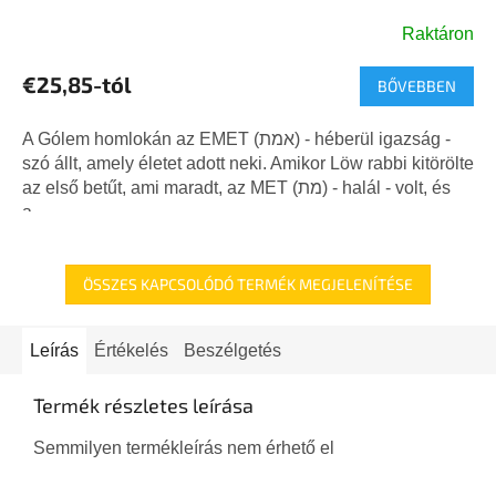
Raktáron
€25,85-tól
BŐVEBBEN
A Gólem homlokán az EMET (אמת) - héberül igazság -
szó állt, amely életet adott neki. Amikor Löw rabbi kitörölte
az első betűt, ami maradt, az MET (מת) - halál - volt, és
a...
ÖSSZES KAPCSOLÓDÓ TERMÉK MEGJELENÍTÉSE
Leírás
Értékelés
Beszélgetés
Termék részletes leírása
Semmilyen termékleírás nem érhető el