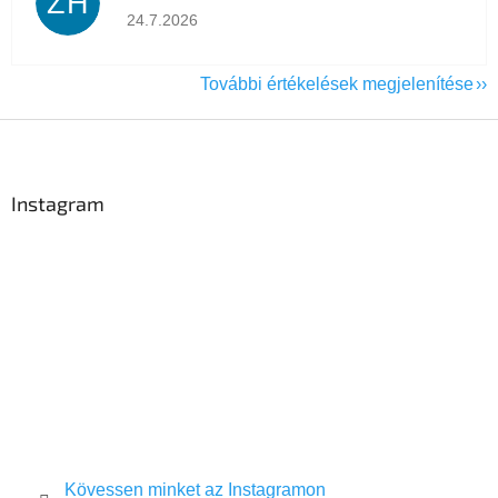
ZH
Az áruház értékelése 5-ből 5 csillag.
24.7.2026
További értékelések megjelenítése
L
á
b
l
Instagram
é
c
Kövessen minket az Instagramon