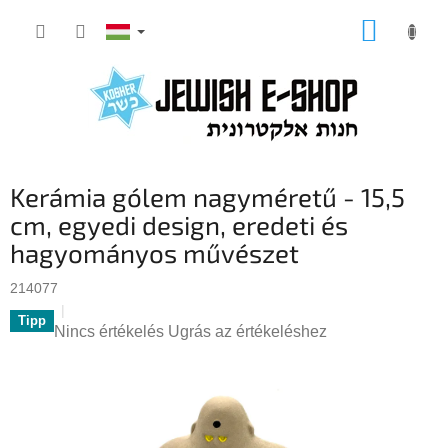
Ugrás
KOSÁR
a
fő
tartalomhoz
Kerámia gólem nagyméretű - 15,5
cm, egyedi design, eredeti és
hagyományos művészet
214077
Tipp
A
Nincs értékelés
Ugrás az értékeléshez
termék
átlagos
értékelése
5-
ből