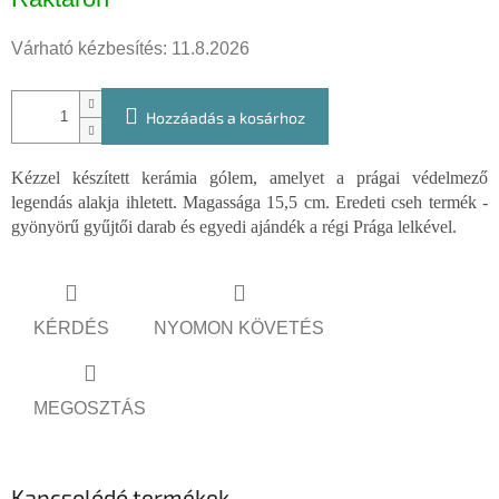
Várható kézbesítés:
11.8.2026
Hozzáadás a kosárhoz
Kézzel készített kerámia gólem, amelyet a prágai védelmező
legendás alakja ihletett. Magassága 15,5 cm. Eredeti cseh termék -
gyönyörű gyűjtői darab és egyedi ajándék a régi Prága lelkével.
KÉRDÉS
NYOMON KÖVETÉS
MEGOSZTÁS
Kapcsolódó termékek