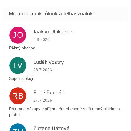
Jaakko Ollikainen
JO
Az áruház értékelése 5-ből 5 csillag.
4.8.2026
Pěkný obchod!
Luděk Vostry
LV
Az áruház értékelése 5-ből 5 csillag.
28.7.2026
Super, děkuji.
René Bednář
RB
Az áruház értékelése 5-ből 5 csillag.
24.7.2026
Příjemné nákupy v příjemném obchodě s příjemnými lidmi a
přáteli
Zuzana Házová