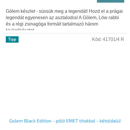
Gólem készlet - süssük meg a legendát! Hozd el a prágai
legendát egyenesen az asztalodra! A Gólem, Löw rabbi
és a régi zsinagóga formáit tartalmazó három
kivágókészlet...
Kód:
41701/4 R
Tipp
Golem Black Edition - póló EMET titokkal - kétoldalú!