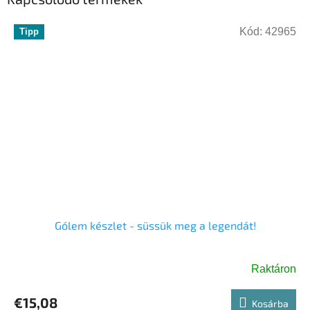
Kód:
42965
Tipp
Gólem készlet - süssük meg a legendát!
Raktáron
€15,08
Kosárba