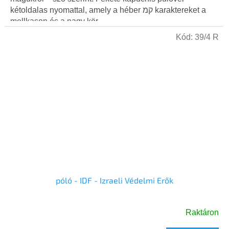
kétoldalas nyomattal, amely a héber קמ karaktereket a
mellkason és a nagy kör...
Kód:
39/4 R
póló - IDF - Izraeli Védelmi Erők
Raktáron
A
termék