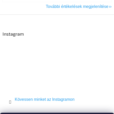
További értékelések megjelenítése
L
á
b
l
Instagram
é
c
Kövessen minket az Instagramon