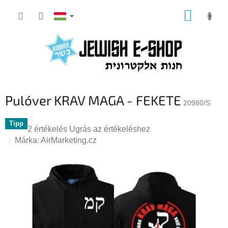
Ugrás
KOSÁR
a
fő
tartalomhoz
Pulóver KRAV MAGA - FEKETE
20980/S
Tipp
A
2 értékelés
Ugrás az értékeléshez
termék
Márka:
AirMarketing.cz
átlagos
értékelése
5-
ből
5,0
csillag.