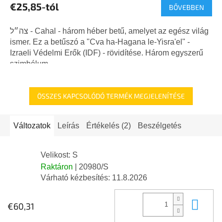
€25,85-tól
BŐVEBBEN
átlagos
értékelése
5-
צה״ל - Cahal - három héber betű, amelyet az egész világ
ből
ismer. Ez a betűszó a "Cva ha-Hagana le-Yisra'el" -
5,0
Izraeli Védelmi Erők (IDF) - rövidítése. Három egyszerű
csillag.
szimbólum,...
ÖSSZES KAPCSOLÓDÓ TERMÉK MEGJELENÍTÉSE
Változatok
Leírás
Értékelés (2)
Beszélgetés
Velikost: S
Raktáron
| 20980/S
Várható kézbesítés:
11.8.2026
Kos
€60,31