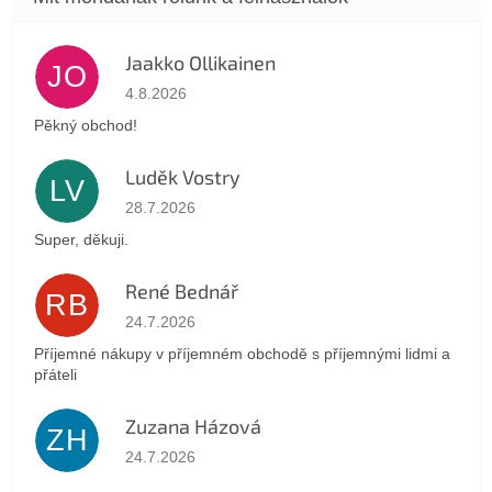
Jaakko Ollikainen
JO
Az áruház értékelése 5-ből 5 csillag.
4.8.2026
Pěkný obchod!
Luděk Vostry
LV
Az áruház értékelése 5-ből 5 csillag.
28.7.2026
Super, děkuji.
René Bednář
RB
Az áruház értékelése 5-ből 5 csillag.
24.7.2026
Příjemné nákupy v příjemném obchodě s příjemnými lidmi a
přáteli
Zuzana Házová
ZH
Az áruház értékelése 5-ből 5 csillag.
24.7.2026