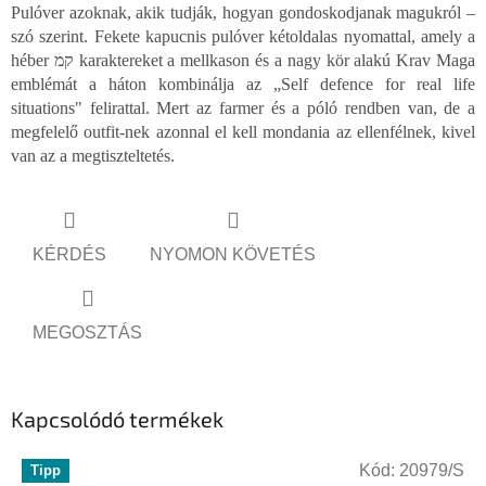
Pulóver azoknak, akik tudják, hogyan gondoskodjanak magukról –
szó szerint. Fekete kapucnis pulóver kétoldalas nyomattal, amely a
héber קמ karaktereket a mellkason és a nagy kör alakú Krav Maga
emblémát a háton kombinálja az „Self defence for real life
situations" felirattal. Mert az farmer és a póló rendben van, de a
megfelelő outfit-nek azonnal el kell mondania az ellenfélnek, kivel
van az a megtiszteltetés.
KÉRDÉS
NYOMON KÖVETÉS
MEGOSZTÁS
Kapcsolódó termékek
Kód:
20979/S
Tipp