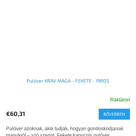
Pulóver KRAV MAGA - FEKETE - PIROS
Raktáron
€60,31
BŐVEBBEN
Pulóver azoknak, akik tudják, hogyan gondoskodjanak
magukról – szó szerint. Fekete kapucnis pulóver