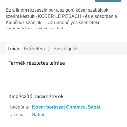
Ez a finom rózsaszín bor a szigorú kóser szabályok
szerint készült - KÓSER LE PESACH - és elsősorban a
Kidúšhoz szánják — az ünnepélyes szentelési
szertartáshoz, amely a sabat...
Leírás
Értékelés (1)
Beszélgetés
Termék részletes leírása
Kiegészítő paraméterek
Kategória
:
Kóser borászat Chrámce
,
Sábát
Lakoma
:
Sábát