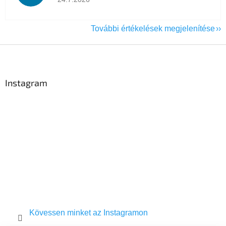
További értékelések megjelenítése
L
á
b
l
Instagram
é
c
Kövessen minket az Instagramon