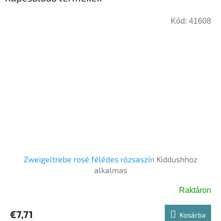
Kód:
41608
Zweigeltrebe rosé félédes rózsaszín
Kiddushhoz
alkalmas
Raktáron
€7,71
Kosárba