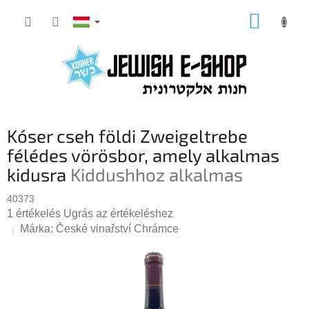
Ugrás
KOSÁR
a
fő
tartalomhoz
Kóser cseh földi Zweigeltrebe
félédes vörösbor, amely alkalmas
kidusra
Kiddushhoz alkalmas
40373
A
1 értékelés
Ugrás az értékeléshez
termék
Márka:
České vinařství Chrámce
átlagos
értékelése
5-
ből
5,0