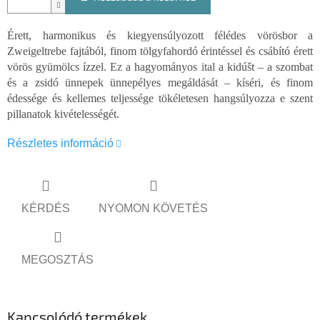
Érett, harmonikus és kiegyensúlyozott félédes vörösbor a
Zweigeltrebe fajtából, finom tölgyfahordó érintéssel és csábító érett
vörös gyümölcs ízzel. Ez a hagyományos ital a kidúšt – a szombat
és a zsidó ünnepek ünnepélyes megáldását – kíséri, és finom
édessége és kellemes teljessége tökéletesen hangsúlyozza e szent
pillanatok kivételességét.
Részletes információ
KÉRDÉS
NYOMON KÖVETÉS
MEGOSZTÁS
Kapcsolódó termékek