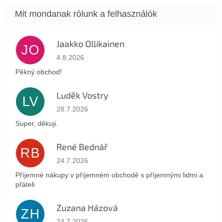
Jaakko Ollikainen
JO
Az áruház értékelése 5-ből 5 csillag.
4.8.2026
Pěkný obchod!
Luděk Vostry
LV
Az áruház értékelése 5-ből 5 csillag.
28.7.2026
Super, děkuji.
René Bednář
RB
Az áruház értékelése 5-ből 5 csillag.
24.7.2026
Příjemné nákupy v příjemném obchodě s příjemnými lidmi a
přáteli
Zuzana Házová
ZH
Az áruház értékelése 5-ből 5 csillag.
24.7.2026