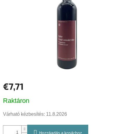
csillag.
€7,71
Egységár:
Raktáron
Várható kézbesítés:
11.8.2026
Hozzáadás a kosárhoz