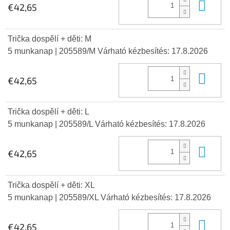
Kos
€42,65
Trička dospělí + děti: M
5 munkanap
| 205589/M
Várható kézbesítés:
17.8.2026
Kos
€42,65
Trička dospělí + děti: L
5 munkanap
| 205589/L
Várható kézbesítés:
17.8.2026
Kos
€42,65
Trička dospělí + děti: XL
5 munkanap
| 205589/XL
Várható kézbesítés:
17.8.2026
Kos
€42,65