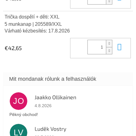
Trička dospělí + děti: XXL
5 munkanap
| 205589/XXL
Várható kézbesítés:
17.8.2026
Kos
€42,65
Jaakko Ollikainen
JO
Az áruház értékelése 5-ből 5 csillag.
4.8.2026
Pěkný obchod!
Luděk Vostry
LV
Az áruház értékelése 5-ből 5 csillag.