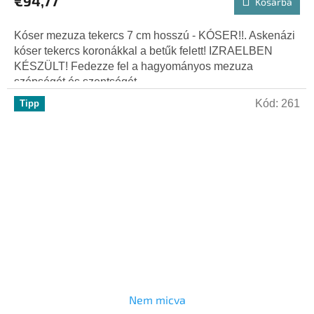
€94,77
Kosárba
Kóser mezuza tekercs 7 cm hosszú - KÓSER!!. Askenázi
kóser tekercs koronákkal a betűk felett! IZRAELBEN
KÉSZÜLT! Fedezze fel a hagyományos mezuza
szépségét és szentségét...
Kód:
261
Tipp
Nem micva