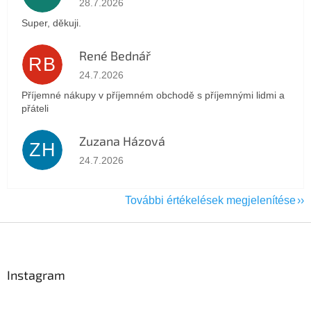
28.7.2026
Super, děkuji.
René Bednář
RB
Az áruház értékelése 5-ből 5 csillag.
24.7.2026
Příjemné nákupy v příjemném obchodě s příjemnými lidmi a
přáteli
Zuzana Házová
ZH
Az áruház értékelése 5-ből 5 csillag.
24.7.2026
További értékelések megjelenítése
L
á
b
l
Instagram
é
c