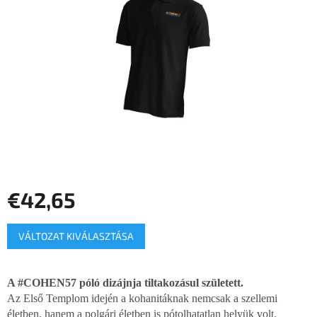
csillag.
€42,65
Egységár:
VÁLTOZAT KIVÁLASZTÁSA
A #COHEN57 póló dizájnja tiltakozásul született.
Az Első Templom idején a kohanitáknak nemcsak a szellemi
életben, hanem a polgári életben is pótolhatatlan helyük volt.