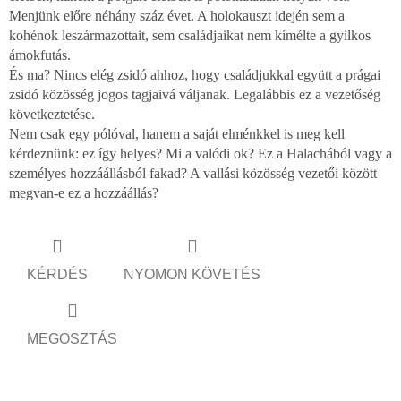
Menjünk előre néhány száz évet. A holokauszt idején sem a
kohénok leszármazottait, sem családjaikat nem kímélte a gyilkos
ámokfutás.
És ma? Nincs elég zsidó ahhoz, hogy családjukkal együtt a prágai
zsidó közösség jogos tagjaivá váljanak. Legalábbis ez a vezetőség
következtetése.
Nem csak egy pólóval, hanem a saját elménkkel is meg kell
kérdeznünk: ez így helyes? Mi a valódi ok? Ez a Halachából vagy a
személyes hozzáállásból fakad? A vallási közösség vezetői között
megvan-e ez a hozzáállás?
KÉRDÉS
NYOMON KÖVETÉS
MEGOSZTÁS