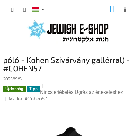
Ugrás
KOSÁR
a
fő
tartalomhoz
póló - Kohen Szivárvány gallérral) -
#COHEN57
205589/S
Újdonság
Tipp
A
Nincs értékelés
Ugrás az értékeléshez
termék
Márka:
#Cohen57
átlagos
értékelése
5-
ből
0,0