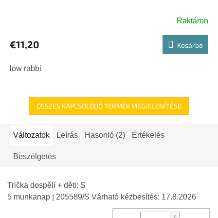
Raktáron
€11,20
Kosárba
löw rabbi
ÖSSZES KAPCSOLÓDÓ TERMÉK MEGJELENÍTÉSE
Változatok
Leírás
Hasonló (2)
Értékelés
Beszélgetés
Trička dospělí + děti: S
5 munkanap
| 205589/S
Várható kézbesítés:
17.8.2026