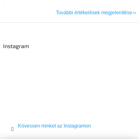
További értékelések megjelenítése
L
á
b
l
Instagram
é
c
Kövessen minket az Instagramon