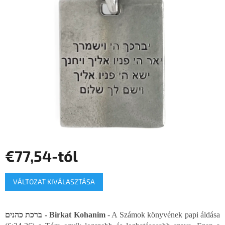
5,0
csillag.
€77,54
-tól
Egységár:
VÁLTOZAT KIVÁLASZTÁSA
ברכת כהנים - Birkat Kohanim
- A Számok könyvének papi áldása