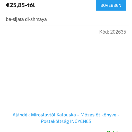
€25,85-tól
BŐVEBBEN
be-sijata di-shmaya
Kód:
202635
Ajándék Miroslavtól Kalouska - Mózes öt könyve -
Postaköltség INGYENES