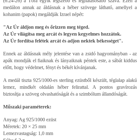
(6:24-26) a Tóra egyik legszebb és leghatásosabb szava. Ezen a
medálon annak az áldásnak a héber szövege látható, amellyel a
kohanim (papok) megáldják Izrael népét:
"Az Úr áldjon meg és őrizzen meg téged.
Az Úr világítsa meg arcát és legyen kegyelmes hozzátok.
Az Úr fordítsa felétek arcát és adjon nektek békességet".
Ennek az áldásnak mély jelentése van a zsidó hagyományban - az
apák mondják el fiaiknak és lányaiknak péntek este, a sábát kiddus
előtt, hogy védelmet, fényt és békét kívánjanak.
A medál tiszta 925/1000-es sterling ezüstből készült, téglalap alakú
lemez, mindkét oldalán héber felirattal. A pontos gravírozás
biztosítja a szöveg olvashatóságát és a szimbólum állandóságát.
Műszaki paraméterek:
Anyag: Ag 925/1000 ezüst
Méretek: 20 × 25 mm
Lemezvastagság: 1,0 mm