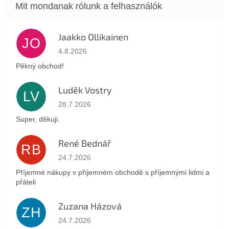
Jaakko Ollikainen
JO
Az áruház értékelése 5-ből 5 csillag.
4.8.2026
Pěkný obchod!
Luděk Vostry
LV
Az áruház értékelése 5-ből 5 csillag.
28.7.2026
Super, děkuji.
René Bednář
RB
Az áruház értékelése 5-ből 5 csillag.
24.7.2026
Příjemné nákupy v příjemném obchodě s příjemnými lidmi a
přáteli
Zuzana Házová
ZH
Az áruház értékelése 5-ből 5 csillag.
24.7.2026