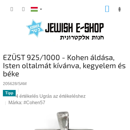
Ugrás
KOSÁR
a
fő
tartalomhoz
EZÜST 925/1000 - Kohen áldása,
Isten oltalmát kívánva, kegyelem és
béke
205628/SAM
Tipp
A
4 értékelés
Ugrás az értékeléshez
termék
Márka:
#Cohen57
átlagos
értékelése
5-
ből