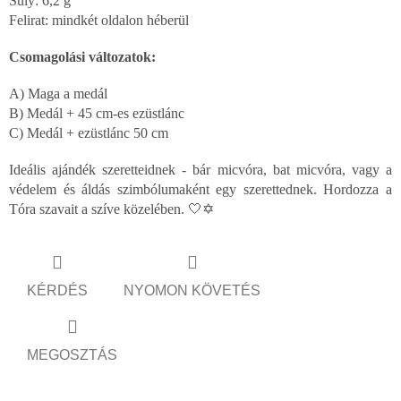
Súly: 6,2 g
Felirat: mindkét oldalon héberül
Csomagolási változatok:
A) Maga a medál
B) Medál + 45 cm-es ezüstlánc
C) Medál + ezüstlánc 50 cm
Ideális ajándék szeretteidnek - bár micvóra, bat micvóra, vagy a
védelem és áldás szimbólumaként egy szerettednek. Hordozza a
Tóra szavait a szíve közelében. 🤍✡️
KÉRDÉS
NYOMON KÖVETÉS
MEGOSZTÁS