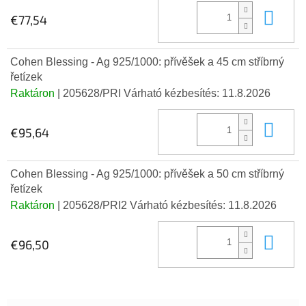
Kos
€77,54
Cohen Blessing - Ag 925/1000: přívěšek a 45 cm stříbrný
řetízek
Raktáron
| 205628/PRI
Várható kézbesítés:
11.8.2026
Kos
€95,64
Cohen Blessing - Ag 925/1000: přívěšek a 50 cm stříbrný
řetízek
Raktáron
| 205628/PRI2
Várható kézbesítés:
11.8.2026
Kos
€96,50