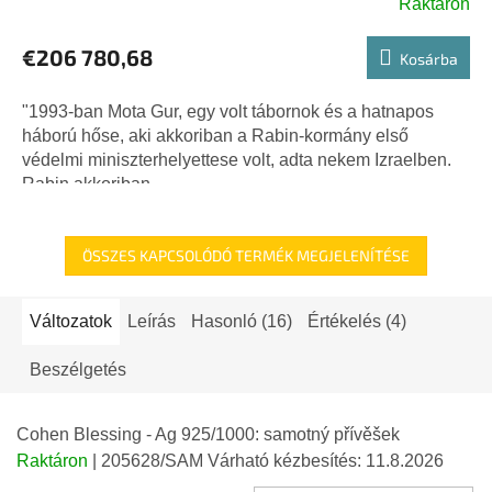
Raktáron
€206 780,68
Kosárba
"1993-ban Mota Gur, egy volt tábornok és a hatnapos
háború hőse, aki akkoriban a Rabin-kormány első
védelmi miniszterhelyettese volt, adta nekem Izraelben.
Rabin akkoriban...
ÖSSZES KAPCSOLÓDÓ TERMÉK MEGJELENÍTÉSE
Változatok
Leírás
Hasonló (16)
Értékelés (4)
Beszélgetés
Cohen Blessing - Ag 925/1000: samotný přívěšek
Raktáron
| 205628/SAM
Várható kézbesítés:
11.8.2026