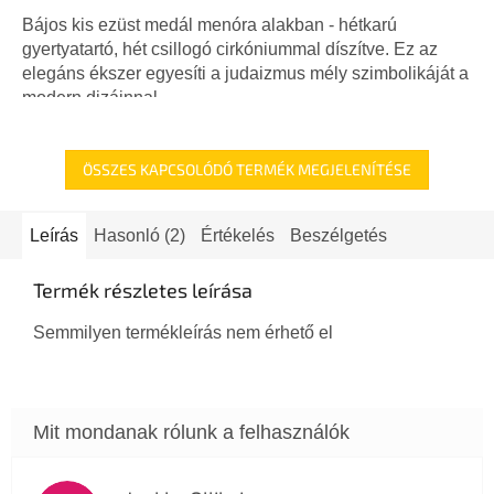
Bájos kis ezüst medál menóra alakban - hétkarú
gyertyatartó, hét csillogó cirkóniummal díszítve. Ez az
elegáns ékszer egyesíti a judaizmus mély szimbolikáját a
modern dizájnnal...
ÖSSZES KAPCSOLÓDÓ TERMÉK MEGJELENÍTÉSE
Leírás
Hasonló (2)
Értékelés
Beszélgetés
Termék részletes leírása
Semmilyen termékleírás nem érhető el