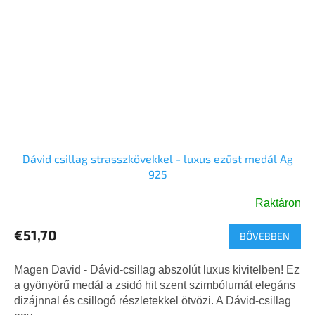
Dávid csillag strasszkövekkel - luxus ezüst medál Ag
925
Raktáron
A
termék
€51,70
BŐVEBBEN
átlagos
értékelése
5-
Magen David - Dávid-csillag abszolút luxus kivitelben! Ez
ből
a gyönyörű medál a zsidó hit szent szimbólumát elegáns
5,0
dizájnnal és csillogó részletekkel ötvözi. A Dávid-csillag
csillag.