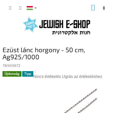
Ugrás
KOSÁR
a
fő
tartalomhoz
Ezüst lánc horgony - 50 cm,
Ag925/1000
78/XXX672
Újdonság
Tipp
A
Nincs értékelés
Ugrás az értékeléshez
termék
átlagos
értékelése
5-
ből
0,0