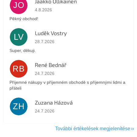
Jaakko Ollikainen
JO
Az áruház értékelése 5-ből 5 csillag.
4.8.2026
Pěkný obchod!
Luděk Vostry
LV
Az áruház értékelése 5-ből 5 csillag.
28.7.2026
Super, děkuji.
René Bednář
RB
Az áruház értékelése 5-ből 5 csillag.
24.7.2026
Příjemné nákupy v příjemném obchodě s příjemnými lidmi a
přáteli
Zuzana Házová
ZH
Az áruház értékelése 5-ből 5 csillag.
24.7.2026
További értékelések megjelenítése