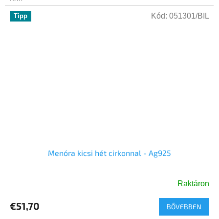
egy...
Kód:
051301/BIL
Tipp
Menóra kicsi hét cirkonnal - Ag925
Raktáron
€51,70
BŐVEBBEN