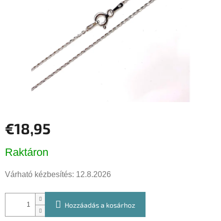
csillag.
€18,95
Egységár:
Raktáron
Várható kézbesítés:
12.8.2026
Hozzáadás a kosárhoz