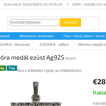
ÁLTALÁNOS SZERZŐDÉSI FELTÉTELEK
GDPR - SZEMÉLYES 
KERESÉS
nnepek
Webáruház értékelése
Tóra > Nový Zákon > Korán
DAIKA - ékszerek
JUDAIKA - stříbro
Menóra medál e
óra medál ezüst Ag925
051101
ság
Tipp
A
Nincs értékelés
Ugrás az értékeléshez
termék
€28
átlagos
értékelése
Egységá
5-
Raktá
ből
0,0
Várható