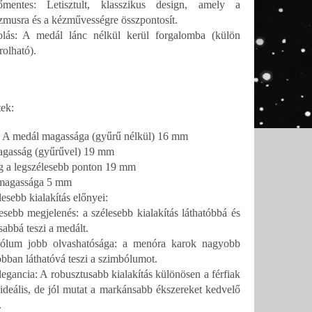
kőmentes: Letisztult, klasszikus design, amely a
zmusra és a kézművességre összpontosít.
lás: A medál lánc nélkül kerül forgalomba (külön
olható).
ek:
 A medál magassága (gyűrű nélkül) 16 mm
agasság (gyűrűvel) 19 mm
g a legszélesebb ponton 19 mm
magassága 5 mm
esebb kialakítás előnyei:
tesebb megjelenés: a szélesebb kialakítás láthatóbbá és
sabbá teszi a medált.
ólum jobb olvashatósága: a menóra karok nagyobb
obban láthatóvá teszi a szimbólumot.
legancia: A robusztusabb kialakítás különösen a férfiak
ideális, de jól mutat a markánsabb ékszereket kedvelő
.