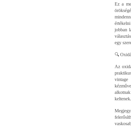
Ez a med
örökség
mindenn
értékelni
jobban l
választá
egy szer
🔍 Oxidá
Az oxidá
praktiku
vintage
kézműves
alkotna
keltenek
Megjeg
felerősít
vaskosab