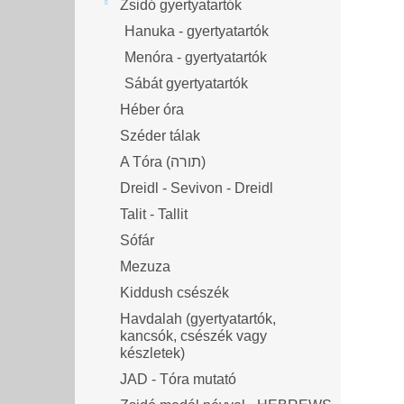
Zsidó gyertyatartók
Hanuka - gyertyatartók
Menóra - gyertyatartók
Sábát gyertyatartók
Héber óra
Széder tálak
A Tóra (תורה)
Dreidl - Sevivon - Dreidl
Talit - Tallit
Sófár
Mezuza
Kiddush csészék
Havdalah (gyertyatartók,
kancsók, csészék vagy
készletek)
JAD - Tóra mutató