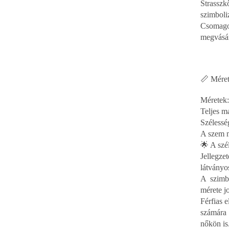
Strassz
szimboli
Csomago
megvásár
📏 Méret
Méretek:
Teljes m
Szélessé
A szem 
🌟 A szél
Jellegze
látványo
A szimb
mérete j
Férfias e
számára 
nőkön is