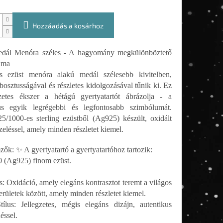
Hozzáadás a kosárhoz
edál Menóra széles - A hagyomány megkülönböztető
uma
s ezüst menóra alakú medál szélesebb kivitelben,
bosztusságával és részletes kidolgozásával tűnik ki. Ez
zetes ékszer a hétágú gyertyatartót ábrázolja - a
us egyik legrégebbi és legfontosabb szimbólumát.
25/1000-es sterling ezüstből (Ag925) készült, oxidált
zeléssel, amely minden részletet kiemel.
zők: ✨ A gyertyatartó a gyertyatartóhoz tartozik:
 (Ag925) finom ezüst.
s: Oxidáció, amely elegáns kontrasztot teremt a világos
területek között, amely minden részletet kiemel.
Stílus: Jellegzetes, mégis elegáns dizájn, autentikus
éssel.