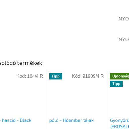
NYO
NYO
solódó termékek
Kód:
164/4 R
Kód:
91909/4 R
Tipp
Újdonsá
Tipp
- haszid - Black
póló - Hóember tájak
Gyönyör
JERUSAL