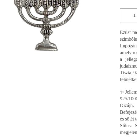
csillag.
Ezüst m
szimból
Impozán
amely ro
a jelleg
judaizm
Tiszta 9
felületke
✨ Jellem
925/1000
Dizájn.
Befejezé
és sötét 
Stílus: 
megjelen