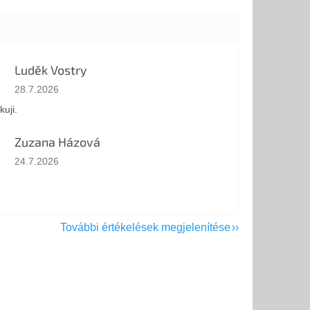
Luděk Vostry
Az áruház értékelése 5-ből 5 csillag.
28.7.2026
kuji.
Zuzana Házová
Az áruház értékelése 5-ből 5 csillag.
24.7.2026
További értékelések megjelenítése