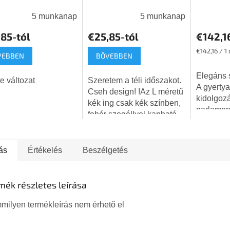
sárgaréz
5 munkanap
5 munkanap
85-tól
€25,85-tól
€142,1
Egységár:
€142,16 / 1 
VEBBEN
BŐVEBBEN
Elegáns 
e változat
Szeretem a téli időszakot.
A gyertya
Cseh design! !Az L méretű
kidolgozá
kék ing csak kék színben,
parlament
fehér szegéllyel kapható
álló menó
(a sötét szegély már nem
készült. 
kapható). Más méretekben
nélküli és
is rendelhet kék színű...
ás
Értékelés
Beszélgetés
mék részletes leírása
milyen termékleírás nem érhető el