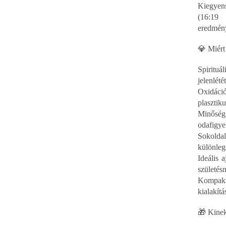
Kiegyen
(16:19 
eredmén
💎 Miért
Spirituá
jelenlété
Oxidáció
plasztik
Minőségi
odafigyel
Sokoldal
különleg
Ideális 
születésn
Kompakt,
kialakít
🎁 Kinek