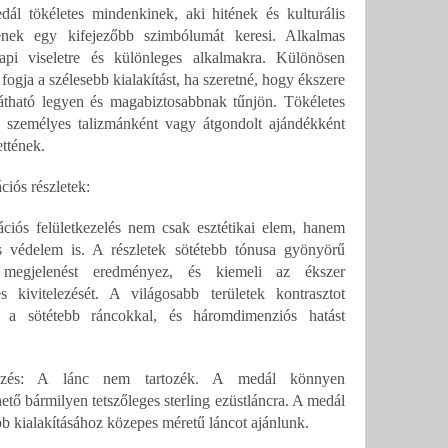
ál tökéletes mindenkinek, aki hitének és kulturális
ének egy kifejezőbb szimbólumát keresi. Alkalmas
api viseletre és különleges alkalmakra. Különösen
 fogja a szélesebb kialakítást, ha szeretné, hogy ékszere
átható legyen és magabiztosabbnak tűnjön. Tökéletes
s személyes talizmánként vagy átgondolt ajándékként
ettének.
ciós részletek:
ciós felületkezelés nem csak esztétikai elem, hanem
s védelem is. A részletek sötétebb tónusa gyönyörű
 megjelenést eredményez, és kiemeli az ékszer
 kivitelezését. A világosabb területek kontrasztot
k a sötétebb ráncokkal, és háromdimenziós hatást
.
yzés: A lánc nem tartozék. A medál könnyen
hető bármilyen tetszőleges sterling ezüstláncra. A medál
b kialakításához közepes méretű láncot ajánlunk.