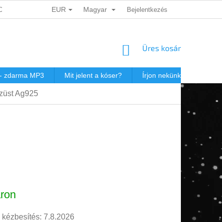
EUR
Magyar
ADATOK VÉDELME
DÁRKOVÉ KUPONY
Bejelentkezés
POSTAKÖLTSÉG JEW
KOSÁR
Üres kosár
 - zdarma MP3
Mit jelent a kóser?
Írjon nekünk
Virtuál
züst Ag925
r:
ron
 kézbesítés:
7.8.2026