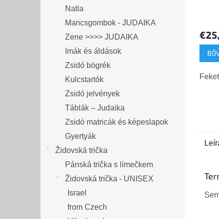
Natla
Mancsgombok - JUDAIKA
€25,
Zene >>>> JUDAIKA
Imák és áldások
BŐ
Zsidó bögrék
Feket
Kulcstartók
Zsidó jelvények
Táblák – Judaika
Zsidó matricák és képeslapok
Gyertyák
Leír
Židovská trička
Pánská trička s límečkem
Ter
Židovská trička - UNISEX
Israel
Sem
from Czech