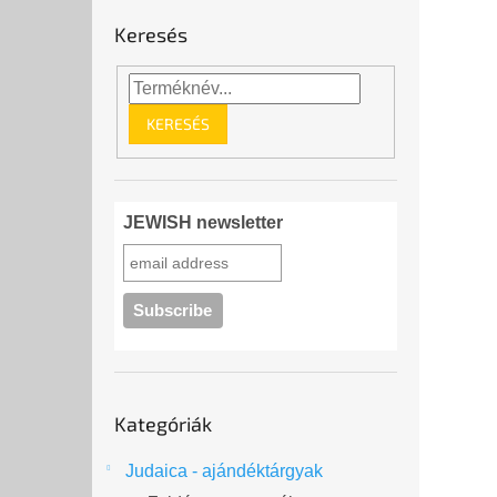
Keresés
KERESÉS
JEWISH newsletter
Kategóriák
Kategóriák
átugrása
Judaica - ajándéktárgyak