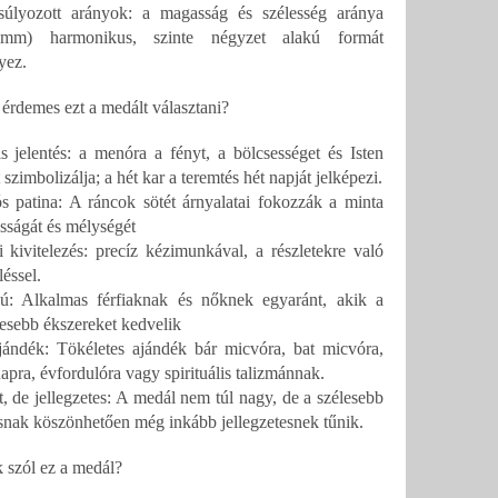
súlyozott arányok: a magasság és szélesség aránya
mm) harmonikus, szinte négyzet alakú formát
yez.
 érdemes ezt a medált választani?
lis jelentés: a menóra a fényt, a bölcsességet és Isten
t szimbolizálja; a hét kar a teremtés hét napját jelképezi.
s patina: A ráncok sötét árnyalatai fokozzák a minta
usságát és mélységét
 kivitelezés: precíz kézimunkával, a részletekre való
éssel.
ú: Alkalmas férfiaknak és nőknek egyaránt, akik a
esebb ékszereket kedvelik
ajándék: Tökéletes ajándék bár micvóra, bat micvóra,
apra, évfordulóra vagy spirituális talizmánnak.
 de jellegzetes: A medál nem túl nagy, de a szélesebb
ásnak köszönhetően még inkább jellegzetesnek tűnik.
 szól ez a medál?