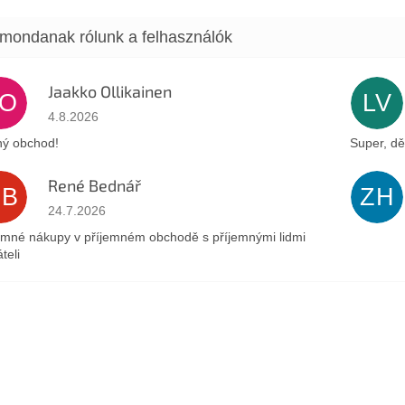
Jaakko Ollikainen
JO
LV
Az áruház értékelése 5-ből 5 csillag.
4.8.2026
ý obchod!
Super, dě
René Bednář
RB
ZH
Az áruház értékelése 5-ből 5 csillag.
24.7.2026
emné nákupy v příjemném obchodě s příjemnými lidmi
teli