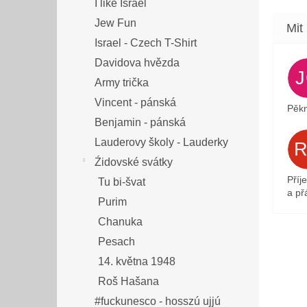
I like Israel
Jew Fun
Israel - Czech T-Shirt
Davidova hvězda
Army trička
Vincent - pánská
Pěkn
Benjamin - pánská
Lauderovy školy - Lauderky
Źidovské svátky
Příj
Tu bi-švat
a přá
Purim
Chanuka
Pesach
14. května 1948
Roš Hašana
#fuckunesco - hosszú ujjú