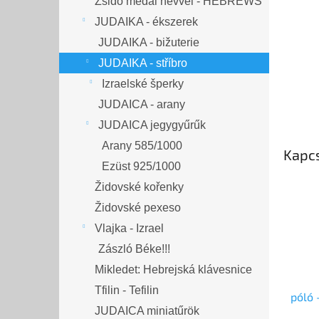
Zsidó medál névvel - HEBREWS
JUDAIKA - ékszerek
JUDAIKA - bižuterie
JUDAIKA - stříbro
Izraelské šperky
JUDAICA - arany
JUDAICA jegygyűrűk
Arany 585/1000
Kapc
Ezüst 925/1000
Židovské kořenky
Židovské pexeso
Vlajka - Izrael
Zászló Béke!!!
Mikledet: Hebrejská klávesnice
Tfilin - Tefilin
póló 
JUDAICA miniatűrök