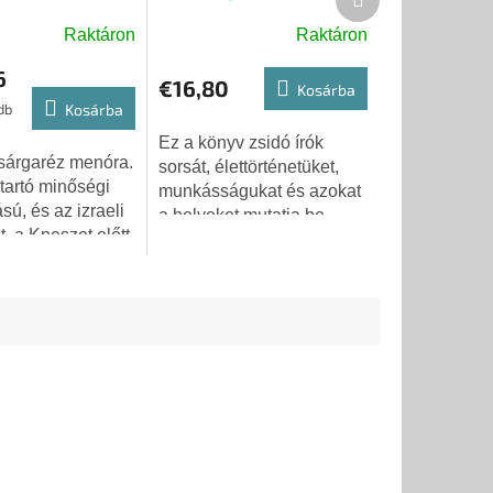
nyomában zsidó szerzői
termék
Raktáron
Raktáron
Közép-Csehország vidék
6
€16,80
Kosárba
db
Kosárba
Ez a könyv zsidó írók
sárgaréz menóra.
sorsát, élettörténetüket,
tartó minőségi
munkásságukat és azokat
sú, és az izraeli
a helyeket mutatja be,
, a Kneszet előtt
ahol éltek. Inspirációként
ra mintájára
szolgálhat az olvasáshoz,
A talp minta
és ösztönzőleg hathat az...
 téglalap alakú....