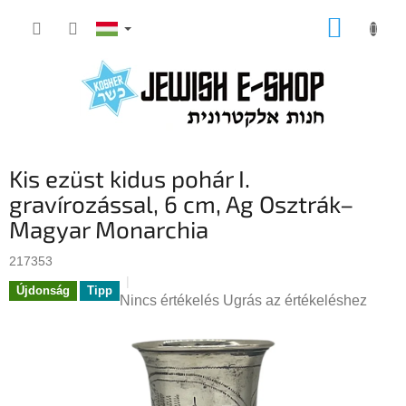
Ugrás
KOSÁR
a
fő
tartalomhoz
Kis ezüst kidus pohár I.
gravírozással, 6 cm, Ag Osztrák–
Magyar Monarchia
217353
Újdonság
Tipp
A
Nincs értékelés
Ugrás az értékeléshez
termék
átlagos
értékelése
5-
ből