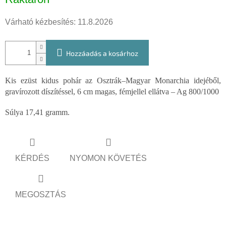
Várható kézbesítés:
11.8.2026
Hozzáadás a kosárhoz
Kis ezüst kidus pohár az Osztrák–Magyar Monarchia idejéből,
gravírozott díszítéssel, 6 cm magas, fémjellel ellátva – Ag 800/1000
Súlya 17,41 gramm.
KÉRDÉS
NYOMON KÖVETÉS
MEGOSZTÁS