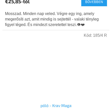
€25,85-tól
BŐVEBBEN
átlagos
értékelése
5-
Mosszad. Minden nap veled. Végre egy ing, amely
ből
megerősíti azt, amit mindig is sejtettél - valaki tényleg
5,0
figyel téged. És mindezt szeretettel teszi.👁️❤️
csillag.
Kód:
185/4 R
póló - Krav Maga