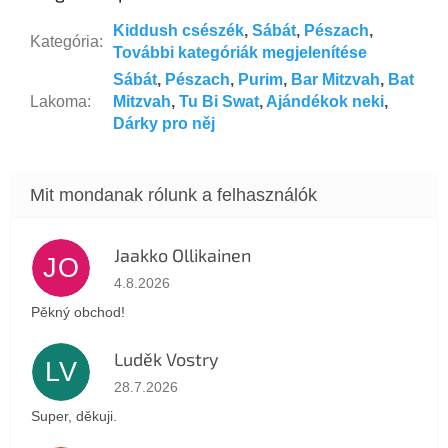
Kiddush csészék
,
Sábát
,
Pészach
,
Kategória
:
További kategóriák megjelenítése
Sábát
,
Pészach
,
Purim
,
Bar Mitzvah
,
Bat
Lakoma
:
Mitzvah
,
Tu Bi Swat
,
Ajándékok neki
,
Dárky pro něj
Jaakko Ollikainen
JO
Az áruház értékelése 5-ből 5 csillag.
4.8.2026
Pěkný obchod!
Luděk Vostry
LV
Az áruház értékelése 5-ből 5 csillag.
28.7.2026
Super, děkuji.