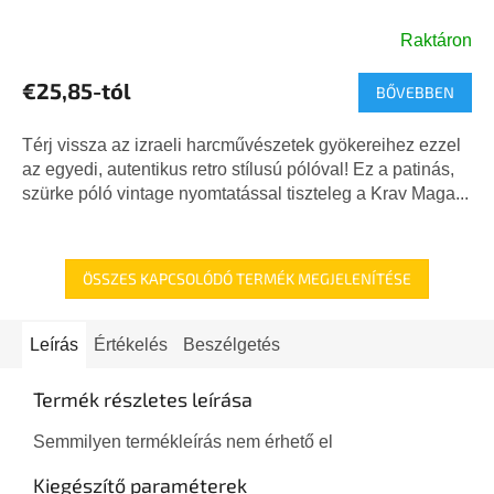
Raktáron
€25,85-tól
BŐVEBBEN
Térj vissza az izraeli harcművészetek gyökereihez ezzel
az egyedi, autentikus retro stílusú pólóval! Ez a patinás,
szürke póló vintage nyomtatással tiszteleg a Krav Maga...
ÖSSZES KAPCSOLÓDÓ TERMÉK MEGJELENÍTÉSE
Leírás
Értékelés
Beszélgetés
Termék részletes leírása
Semmilyen termékleírás nem érhető el
Kiegészítő paraméterek