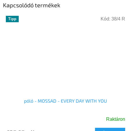
Kapcsolódó termékek
Kód:
38/4 R
Tipp
póló - MOSSAD - EVERY DAY WITH YOU
Raktáron
A
termék