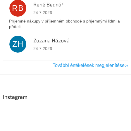
René Bednář
RB
Az áruház értékelése 5-ből 5 csillag.
24.7.2026
Příjemné nákupy v příjemném obchodě s příjemnými lidmi a
přáteli
Zuzana Házová
ZH
Az áruház értékelése 5-ből 5 csillag.
24.7.2026
További értékelések megjelenítése
L
á
b
l
Instagram
é
c