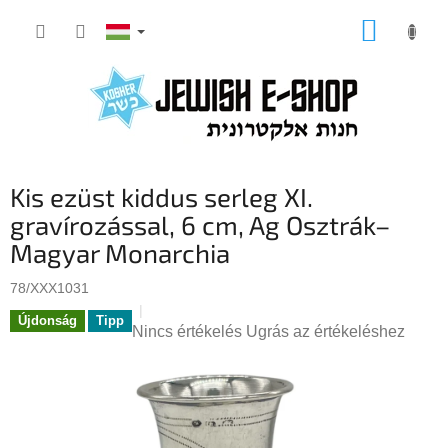
Ugrás
KOSÁR
a
fő
tartalomhoz
Kis ezüst kiddus serleg XI.
gravírozással, 6 cm, Ag Osztrák–
Magyar Monarchia
78/XXX1031
Újdonság
Tipp
A
Nincs értékelés
Ugrás az értékeléshez
termék
átlagos
értékelése
5-
ből