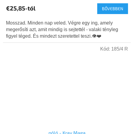
termék
€25,85-tól
BŐVEBBEN
átlagos
értékelése
5-
Mosszad. Minden nap veled. Végre egy ing, amely
ből
megerősíti azt, amit mindig is sejtettél - valaki tényleg
5,0
figyel téged. És mindezt szeretettel teszi.👁️❤️
csillag.
Kód:
185/4 R
póló - Krav Maga