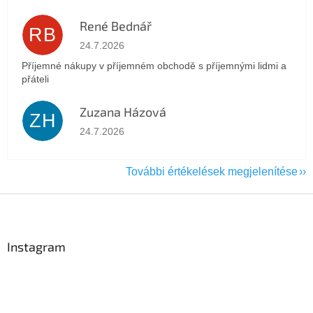
René Bednář
RB
Az áruház értékelése 5-ből 5 csillag.
24.7.2026
Příjemné nákupy v příjemném obchodě s příjemnými lidmi a
přáteli
Zuzana Házová
ZH
Az áruház értékelése 5-ből 5 csillag.
24.7.2026
További értékelések megjelenítése
L
á
b
l
Instagram
é
c