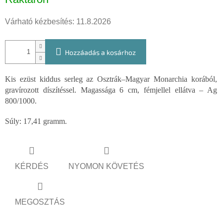
Várható kézbesítés:
11.8.2026
Hozzáadás a kosárhoz
Kis ezüst kiddus serleg az Osztrák–Magyar Monarchia korából,
gravírozott díszítéssel. Magassága 6 cm, fémjellel ellátva – Ag
800/1000.
Súly: 17,41 gramm.
KÉRDÉS
NYOMON KÖVETÉS
MEGOSZTÁS