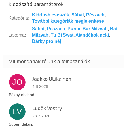
Kiegészítő paraméterek
Kiddush csészék
,
Sábát
,
Pészach
,
Kategória
:
További kategóriák megjelenítése
Sábát
,
Pészach
,
Purim
,
Bar Mitzvah
,
Bat
Lakoma
:
Mitzvah
,
Tu Bi Swat
,
Ajándékok neki
,
Dárky pro něj
Jaakko Ollikainen
JO
Az áruház értékelése 5-ből 5 csillag.
4.8.2026
Pěkný obchod!
Luděk Vostry
LV
Az áruház értékelése 5-ből 5 csillag.
28.7.2026
Super, děkuji.