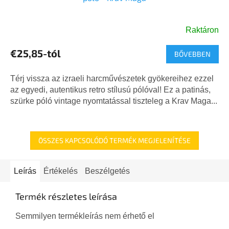
Raktáron
€25,85-tól
BŐVEBBEN
Térj vissza az izraeli harcművészetek gyökereihez ezzel
az egyedi, autentikus retro stílusú pólóval! Ez a patinás,
szürke póló vintage nyomtatással tiszteleg a Krav Maga...
ÖSSZES KAPCSOLÓDÓ TERMÉK MEGJELENÍTÉSE
Leírás
Értékelés
Beszélgetés
Termék részletes leírása
Semmilyen termékleírás nem érhető el