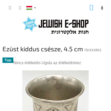
Ugrás
KOSÁR
a
fő
tartalomhoz
Ezüst kiddus csésze, 4.5 cm
78/XXX801
Tipp
A
Nincs értékelés
Ugrás az értékeléshez
termék
átlagos
értékelése
5-
ből
0,0
csillag.