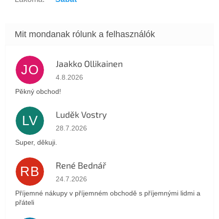
Jaakko Ollikainen
JO
Az áruház értékelése 5-ből 5 csillag.
4.8.2026
Pěkný obchod!
Luděk Vostry
LV
Az áruház értékelése 5-ből 5 csillag.
28.7.2026
Super, děkuji.
René Bednář
RB
Az áruház értékelése 5-ből 5 csillag.
24.7.2026
Příjemné nákupy v příjemném obchodě s příjemnými lidmi a
přáteli