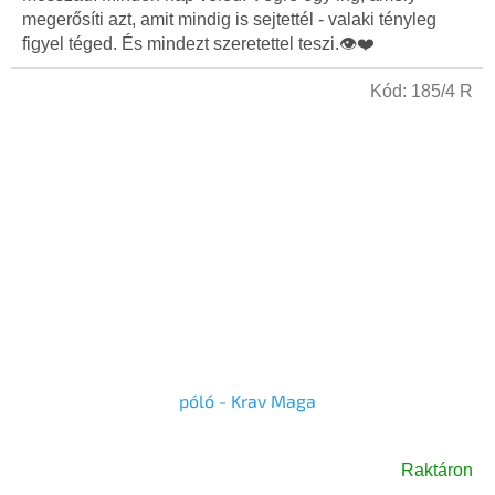
ből
megerősíti azt, amit mindig is sejtettél - valaki tényleg
5,0
figyel téged. És mindezt szeretettel teszi.👁️❤️
csillag.
Kód:
185/4 R
póló - Krav Maga
Raktáron