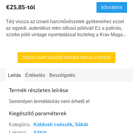
€25,85-tól
BŐVEBBEN
Térj vissza az izraeli harcművészetek gyökereihez ezzel
az egyedi, autentikus retro stílusú pólóval! Ez a patinás,
szürke póló vintage nyomtatással tiszteleg a Krav Maga...
ÖSSZES KAPCSOLÓDÓ TERMÉK MEGJELENÍTÉSE
Leírás
Értékelés
Beszélgetés
Termék részletes leírása
Semmilyen termékleírás nem érhető el
Kiegészítő paraméterek
Kategória
:
Kiddush csészék
,
Sábát
Lakoma
:
Sábát