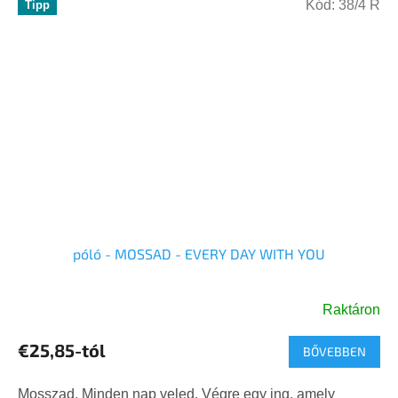
Kód:
38/4 R
Tipp
póló - MOSSAD - EVERY DAY WITH YOU
Raktáron
A
termék
€25,85-tól
BŐVEBBEN
átlagos
értékelése
5-
Mosszad. Minden nap veled. Végre egy ing, amely