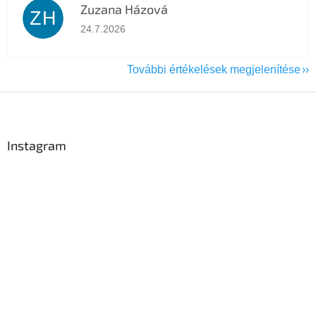
Zuzana Házová
ZH
Az áruház értékelése 5-ből 5 csillag.
24.7.2026
További értékelések megjelenítése
L
á
b
l
Instagram
é
c