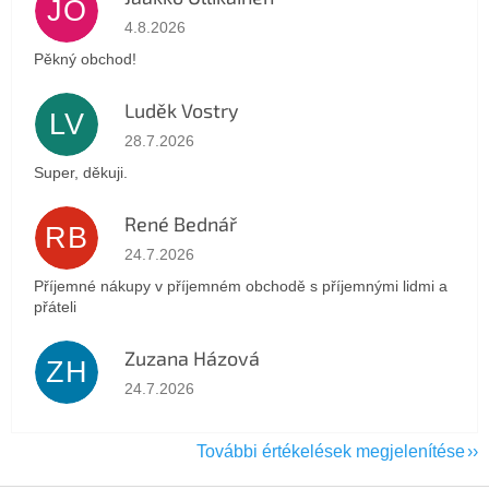
JO
Az áruház értékelése 5-ből 5 csillag.
4.8.2026
Pěkný obchod!
Luděk Vostry
LV
Az áruház értékelése 5-ből 5 csillag.
28.7.2026
Super, děkuji.
René Bednář
RB
Az áruház értékelése 5-ből 5 csillag.
24.7.2026
Příjemné nákupy v příjemném obchodě s příjemnými lidmi a
přáteli
Zuzana Házová
ZH
Az áruház értékelése 5-ből 5 csillag.
24.7.2026
További értékelések megjelenítése