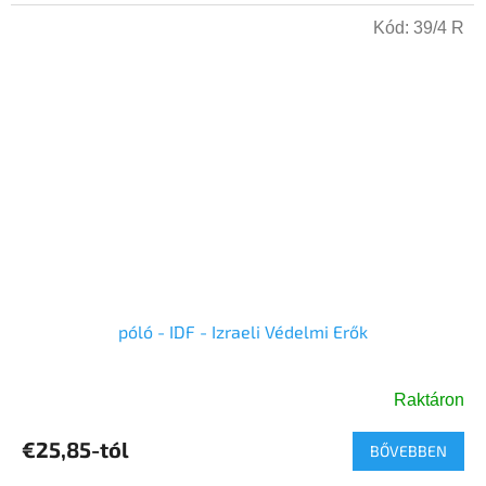
csillag.
Kód:
39/4 R
póló - IDF - Izraeli Védelmi Erők
Raktáron
A
termék
€25,85-tól
BŐVEBBEN
átlagos
értékelése