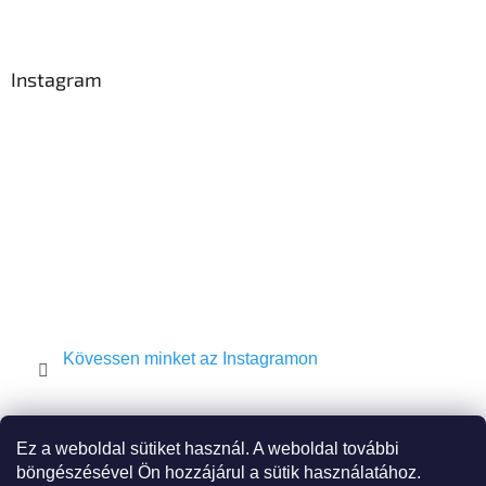
L
á
b
l
Instagram
é
c
Kövessen minket az Instagramon
Shekel.cz
Torah.cz
Kosher-coffee.cz
Ez a weboldal sütiket használ. A weboldal további
böngészésével Ön hozzájárul a sütik használatához.