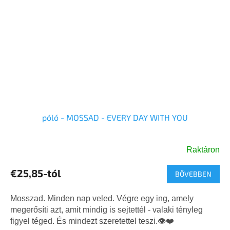
póló - MOSSAD - EVERY DAY WITH YOU
Raktáron
A
termék
€25,85-tól
BŐVEBBEN
átlagos
értékelése
5-
Mosszad. Minden nap veled. Végre egy ing, amely
ből
megerősíti azt, amit mindig is sejtettél - valaki tényleg
5,0
figyel téged. És mindezt szeretettel teszi.👁️❤️