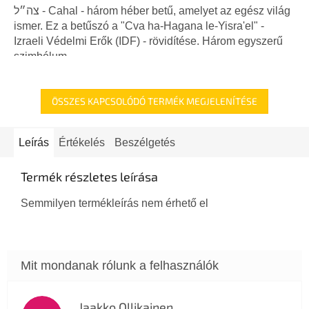
5-
צה״ל - Cahal - három héber betű, amelyet az egész világ
ből
ismer. Ez a betűszó a "Cva ha-Hagana le-Yisra'el" -
5,0
Izraeli Védelmi Erők (IDF) - rövidítése. Három egyszerű
csillag.
szimbólum,...
ÖSSZES KAPCSOLÓDÓ TERMÉK MEGJELENÍTÉSE
Leírás
Értékelés
Beszélgetés
Termék részletes leírása
Semmilyen termékleírás nem érhető el
Jaakko Ollikainen