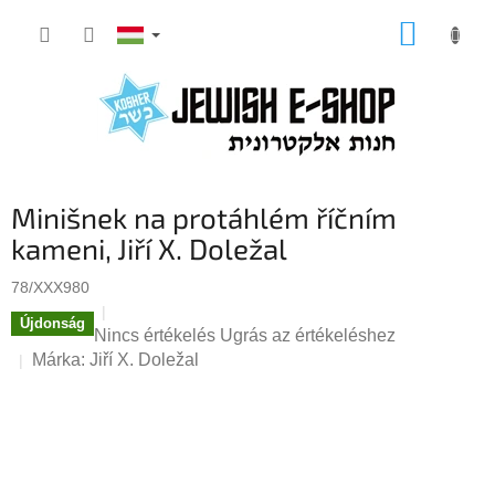
Ugrás
KOSÁR
a
fő
tartalomhoz
Minišnek na protáhlém říčním
kameni, Jiří X. Doležal
78/XXX980
Újdonság
A
Nincs értékelés
Ugrás az értékeléshez
termék
Márka:
Jiří X. Doležal
átlagos
értékelése
5-
ből
0,0