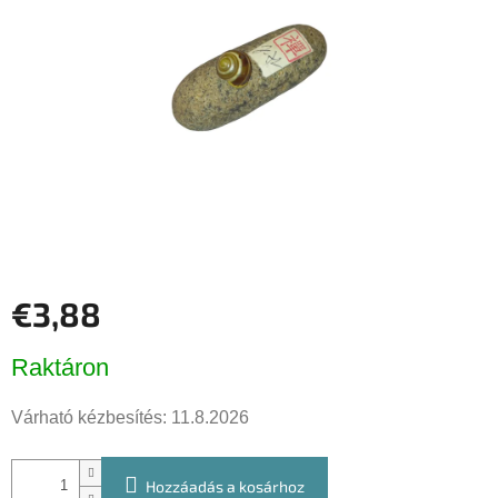
csillag.
€3,88
Egységár:
Raktáron
Várható kézbesítés:
11.8.2026
Hozzáadás a kosárhoz