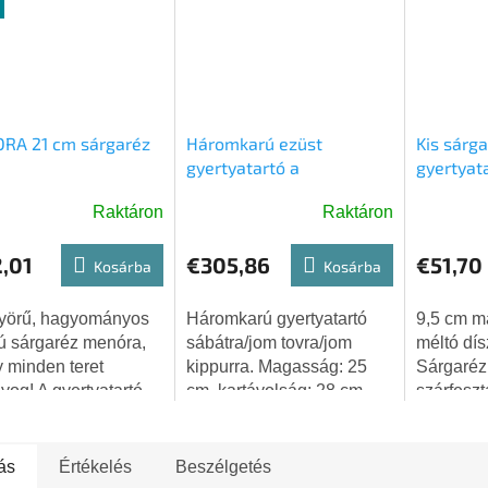
RA 21 cm sárgaréz
Háromkarú ezüst
Kis sárg
gyertyatartó a
gyertyat
Shabbos/Yom tov/Yom
cm
Raktáron
Raktáron
Kippur
k
,01
€305,86
€51,70
os
Kosárba
Kosárba
elése
yörű, hagyományos
Háromkarú gyertyatartó
9,5 cm m
sú sárgaréz menóra,
sábátra/jom tovra/jom
méltó dís
 minden teret
kippurra. Magasság: 25
Sárgarézb
g.
yog! A gyertyatartó
cm, kartávolság: 28 cm.
szárfesz
ív anyagból készült.
Ezüst, vállak és nemesfém
ság: 21 cm, karok
töltés. A talp alján
ssége: 18,5 cm
lyukasztással.
ás
Értékelés
Beszélgetés