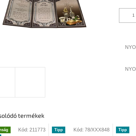
csillag.
NYO
NYO
solódó termékek
Kód:
211773
Kód:
78/XXX848
nság
Tipp
Tipp