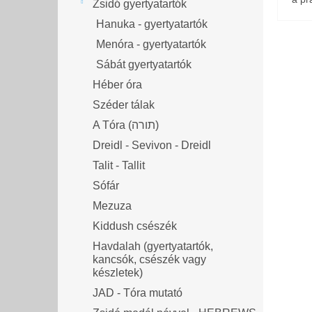
Zsidó gyertyatartók
Hanuka - gyertyatartók
Menóra - gyertyatartók
Sábát gyertyatartók
Héber óra
Széder tálak
A Tóra (תורה)
Dreidl - Sevivon - Dreidl
Talit - Tallit
Sófár
Mezuza
Kiddush csészék
Havdalah (gyertyatartók,
kancsók, csészék vagy
készletek)
JAD - Tóra mutató