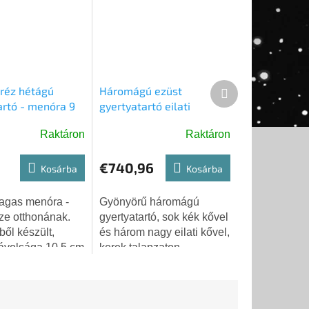
Következő
aréz hétágú
Háromágú ezüst
termék
artó - menóra 9
gyertyatartó eilati
kövekkel sábátra/jom
Raktáron
Raktáron
tovra/jom kipurra
€740,96
Kosárba
Kosárba
agas menóra -
Gyönyörű háromágú
ze otthonának.
gyertyatartó, sok kék kővel
ől készült,
és három nagy eilati kővel,
távolsága 10,5 cm
kerek talapzaton.
Származás: Izrael, kb.
1980 Méret: kb. 24 cm
Súly: 210,88 g