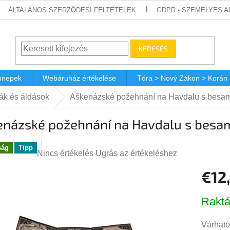
ÁLTALÁNOS SZERZŐDÉSI FELTÉTELEK
GDPR - SZEMÉLYES 
KERESÉS
nnepek
Webáruház értékelése
Tóra > Nový Zákon > Korán
ák és áldások
Aškenázské požehnání na Havdalu s besa
enázské požehnání na Havdalu s besa
ság
Tipp
A
Nincs értékelés
Ugrás az értékeléshez
termék
€12
átlagos
értékelése
Egységá
5-
Raktá
ből
0,0
Várható