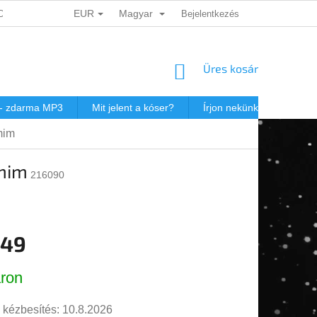
EUR
Magyar
ADATOK VÉDELME
DÁRKOVÉ KUPONY
Bejelentkezés
POSTAKÖLTSÉG JEW
KOSÁR
Üres kosár
 - zdarma MP3
Mit jelent a kóser?
Írjon nekünk
Virtuál
mim
mim
216090
,49
r:
ron
 kézbesítés:
10.8.2026