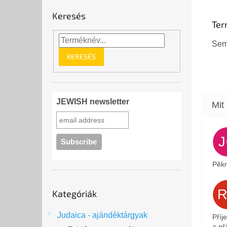
Keresés
Ter
Sem
KERESÉS
JEWISH newsletter
Pěkn
Kategóriák
Kategóriák
átugrása
Judaica - ajándéktárgyak
Příj
a přá