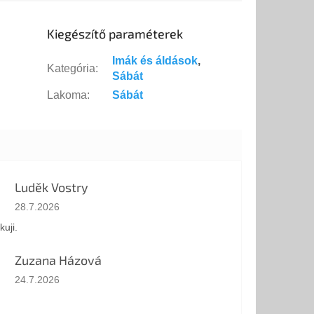
Kiegészítő paraméterek
Imák és áldások
,
Kategória
:
Sábát
Lakoma
:
Sábát
Luděk Vostry
Az áruház értékelése 5-ből 5 csillag.
28.7.2026
kuji.
Zuzana Házová
Az áruház értékelése 5-ből 5 csillag.
24.7.2026