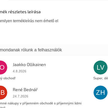
mék részletes leírása
milyen termékleírás nem érhető el
Jaakko Ollikainen
JO
LV
Az áruház értékelése 5-ből 5 csillag.
4.8.2026
ý obchod!
Super, dě
René Bednář
RB
ZH
Az áruház értékelése 5-ből 5 csillag.
24.7.2026
emné nákupy v příjemném obchodě s příjemnými lidmi
teli