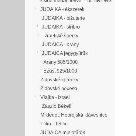
Zsidó medál névvel - HEBREWS
JUDAIKA - ékszerek
JUDAIKA - bižuterie
JUDAIKA - stříbro
Izraelské šperky
JUDAICA - arany
JUDAICA jegygyűrűk
Arany 585/1000
Ezüst 925/1000
Židovské kořenky
Židovské pexeso
Vlajka - Izrael
Zászló Béke!!!
Mikledet: Hebrejská klávesnice
Tfilin - Tefilin
JUDAICA miniatűrök