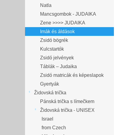
Natla
Mancsgombok - JUDAIKA
Zene >>>> JUDAIKA
Imák és áldások
Zsidó bögrék
Kulcstartók
Zsidó jelvények
Táblák – Judaika
Zsidó matricák és képeslapok
Gyertyák
Židovská trička
Pánská trička s límečkem
Židovská trička - UNISEX
Israel
from Czech