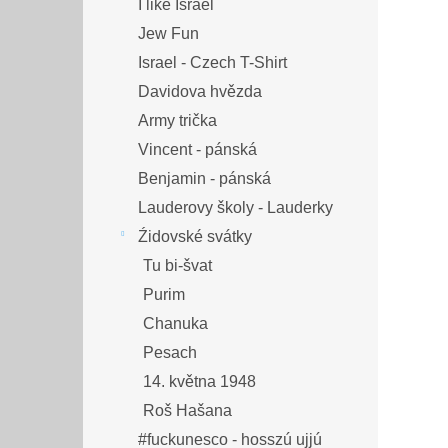
I like Israel
Jew Fun
Israel - Czech T-Shirt
Davidova hvězda
Army trička
Vincent - pánská
Benjamin - pánská
Lauderovy školy - Lauderky
Źidovské svátky
Tu bi-švat
Purim
Chanuka
Pesach
14. května 1948
Roš Hašana
#fuckunesco - hosszú ujjú