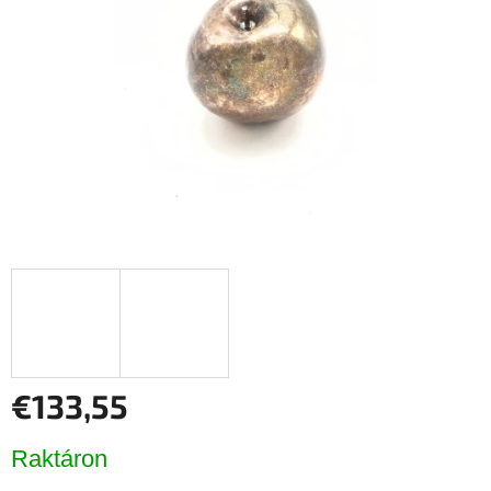
csillag.
€133,55
Egységár:
Raktáron