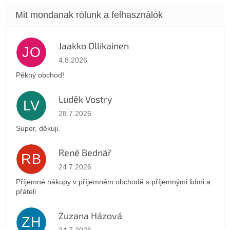
Jaakko Ollikainen
JO
Az áruház értékelése 5-ből 5 csillag.
4.8.2026
Pěkný obchod!
Luděk Vostry
LV
Az áruház értékelése 5-ből 5 csillag.
28.7.2026
Super, děkuji.
René Bednář
RB
Az áruház értékelése 5-ből 5 csillag.
24.7.2026
Příjemné nákupy v příjemném obchodě s příjemnými lidmi a
přáteli
Zuzana Házová
ZH
Az áruház értékelése 5-ből 5 csillag.