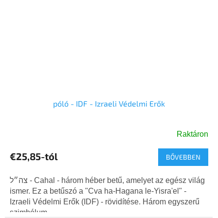
póló - IDF - Izraeli Védelmi Erők
Raktáron
A
termék
€25,85-tól
BŐVEBBEN
átlagos
értékelése
5-
צה״ל - Cahal - három héber betű, amelyet az egész világ
ből
ismer. Ez a betűszó a "Cva ha-Hagana le-Yisra'el" -
5,0
Izraeli Védelmi Erők (IDF) - rövidítése. Három egyszerű
csillag.
szimbólum,...