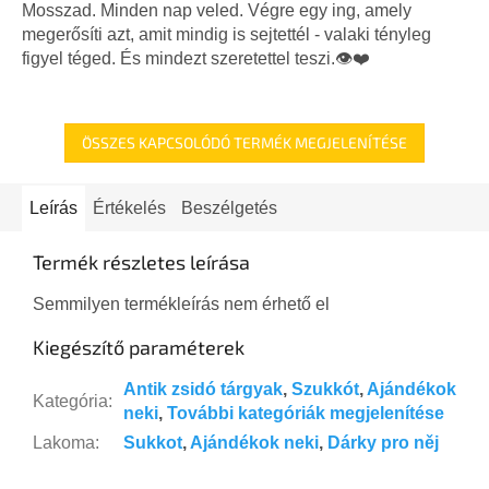
5-
Mosszad. Minden nap veled. Végre egy ing, amely
ből
megerősíti azt, amit mindig is sejtettél - valaki tényleg
5,0
figyel téged. És mindezt szeretettel teszi.👁️❤️
csillag.
ÖSSZES KAPCSOLÓDÓ TERMÉK MEGJELENÍTÉSE
Leírás
Értékelés
Beszélgetés
Termék részletes leírása
Semmilyen termékleírás nem érhető el
Kiegészítő paraméterek
Antik zsidó tárgyak
,
Szukkót
,
Ajándékok
Kategória
:
neki
,
További kategóriák megjelenítése
Lakoma
:
Sukkot
,
Ajándékok neki
,
Dárky pro něj