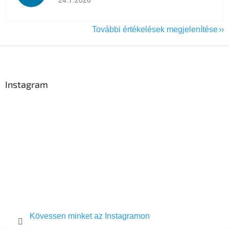
24.7.2026
További értékelések megjelenítése
L
á
b
l
Instagram
é
c
Kövessen minket az Instagramon