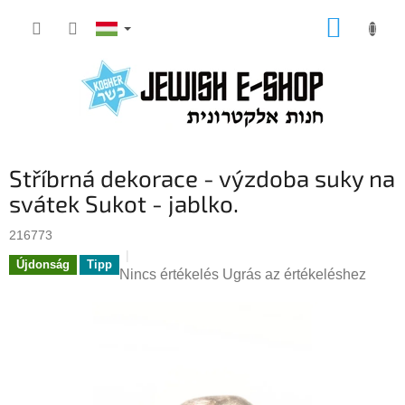
Ugrás
KOSÁR
a
fő
tartalomhoz
Stříbrná dekorace - výzdoba suky na
svátek Sukot - jablko.
216773
Újdonság
Tipp
A
Nincs értékelés
Ugrás az értékeléshez
termék
átlagos
értékelése
5-
ből
0,0