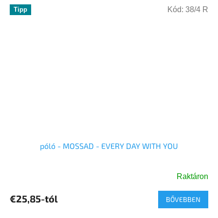
Kód:
38/4 R
Tipp
póló - MOSSAD - EVERY DAY WITH YOU
Raktáron
A
termék
€25,85-tól
BŐVEBBEN
átlagos
értékelése