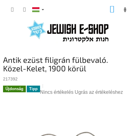
Ugrás
KOSÁR
a
fő
tartalomhoz
Antik ezüst filigrán fülbevaló.
Közel-Kelet, 1900 körül
217392
Újdonság
Tipp
A
Nincs értékelés
Ugrás az értékeléshez
termék
átlagos
értékelése
5-
ből
0,0