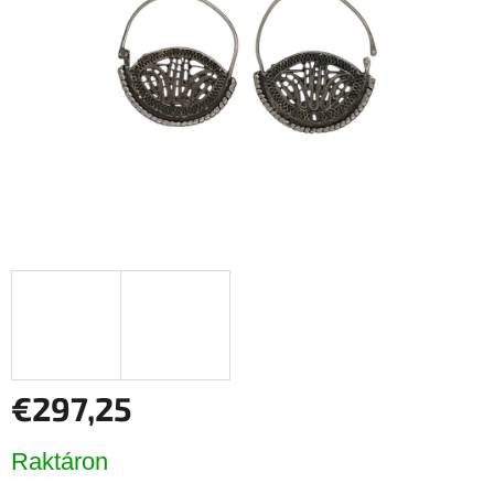
csillag.
€297,25
Egységár:
Raktáron