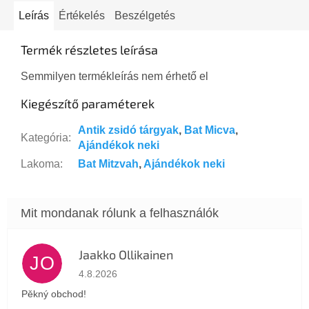
Leírás
Értékelés
Beszélgetés
Termék részletes leírása
Semmilyen termékleírás nem érhető el
Kiegészítő paraméterek
Antik zsidó tárgyak
,
Bat Micva
,
Kategória
:
Ajándékok neki
Lakoma
:
Bat Mitzvah
,
Ajándékok neki
Jaakko Ollikainen
JO
Az áruház értékelése 5-ből 5 csillag.
4.8.2026
Pěkný obchod!