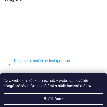
é
c
Kövessen minket az Instagramon
Shekel.cz
Torah.cz
Kosher-coffee.cz
Ez a weboldal sütiket használ. A weboldal további
böngészésével Ön hozzájárul a sütik használatához.
Beállítások
Shoptet készítette