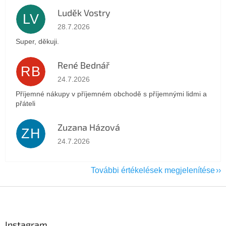
Luděk Vostry
LV
Az áruház értékelése 5-ből 5 csillag.
28.7.2026
Super, děkuji.
René Bednář
RB
Az áruház értékelése 5-ből 5 csillag.
24.7.2026
Příjemné nákupy v příjemném obchodě s příjemnými lidmi a
přáteli
Zuzana Házová
ZH
Az áruház értékelése 5-ből 5 csillag.
24.7.2026
További értékelések megjelenítése
L
á
b
l
Instagram