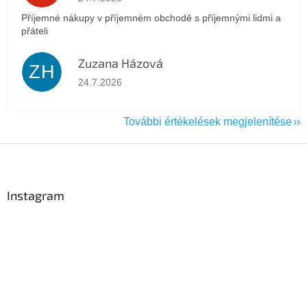
Příjemné nákupy v příjemném obchodě s příjemnými lidmi a
přáteli
Zuzana Házová
ZH
Az áruház értékelése 5-ből 5 csillag.
24.7.2026
További értékelések megjelenítése
L
á
b
l
Instagram
é
c