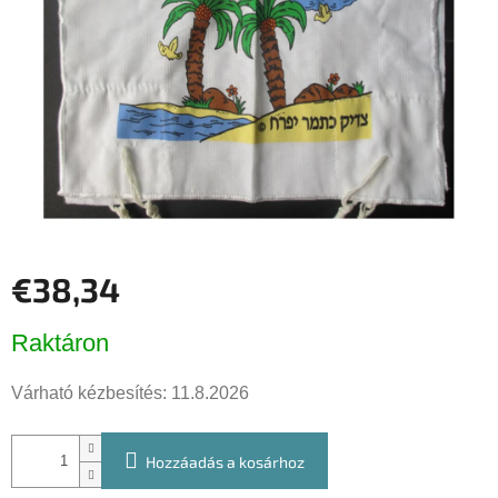
csillag.
€38,34
Egységár:
Raktáron
Várható kézbesítés:
11.8.2026
Hozzáadás a kosárhoz