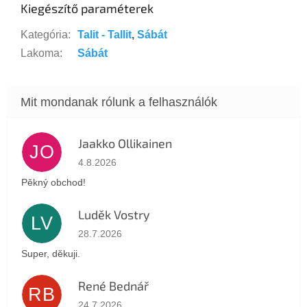
Kiegészítő paraméterek
Kategória
:
Talit - Tallit
,
Sábát
Lakoma
:
Sábát
Jaakko Ollikainen
JO
Az áruház értékelése 5-ből 5 csillag.
4.8.2026
Pěkný obchod!
Luděk Vostry
LV
Az áruház értékelése 5-ből 5 csillag.
28.7.2026
Super, děkuji.
René Bednář
RB
Az áruház értékelése 5-ből 5 csillag.
24.7.2026