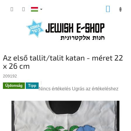
Ugrás
KOSÁR
a
fő
tartalomhoz
Az első tallit/talit katan - méret 22
x 26 cm
209192
Újdonság
Tipp
A
Nincs értékelés
Ugrás az értékeléshez
termék
átlagos
értékelése
5-
ből
0,0