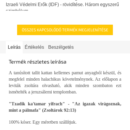
5,0
Izraeli Védelmi Erők (IDF) - rövidítése. Három egyszerű
csillag.
szimbólum,...
ÖSSZES KAPCSOLÓDÓ TERMÉK MEGJELENÍTÉSE
Leírás
Értékelés
Beszélgetés
Termék részletes leírása
A tanúsított tallit kattan kellemes pamut anyagból készül, és
megfelel minden halachikus követelménynek. Az előlapon a
leviták zsoltára olvasható, akik minden szombaton ezt
ismételték a jeruzsálemi templomban.
"Tzadik ka'tamar yifrach" - "Az igazak virágoznak,
mint a pálmafa" (Zsoltárok 92:13)
100% kóser. Egy méretben szállítjuk.