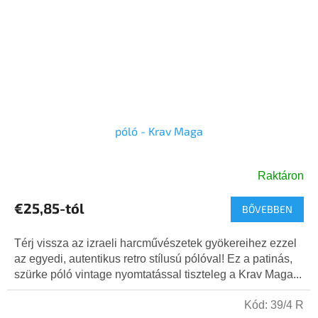
póló - Krav Maga
Raktáron
€25,85-tól
BŐVEBBEN
Térj vissza az izraeli harcművészetek gyökereihez ezzel
az egyedi, autentikus retro stílusú pólóval! Ez a patinás,
szürke póló vintage nyomtatással tiszteleg a Krav Maga...
Kód:
39/4 R