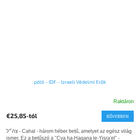
póló - IDF - Izraeli Védelmi Erők
Raktáron
A
termék
€25,85-tól
BŐVEBBEN
átlagos
értékelése
5-
צה״ל - Cahal - három héber betű, amelyet az egész világ
ből
ismer. Ez a betűszó a "Cva ha-Hagana le-Yisra'el" -