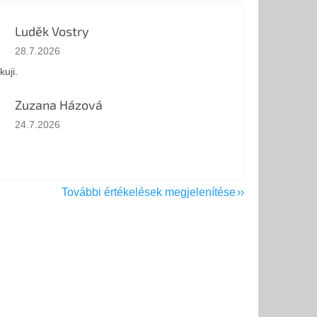
Luděk Vostry
Az áruház értékelése 5-ből 5 csillag.
28.7.2026
kuji.
Zuzana Házová
Az áruház értékelése 5-ből 5 csillag.
24.7.2026
További értékelések megjelenítése