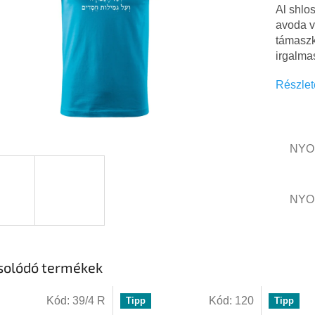
csillag.
Al shlo
avoda v
támaszk
irgalma
Részlet
NYO
NYO
solódó termékek
Kód:
39/4 R
Kód:
120
Tipp
Tipp