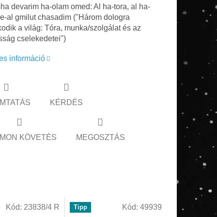
sha devarim ha-olam omed: Al ha-tora, al ha-
e-al gmilut chasadim ("Három dologra
odik a világ: Tóra, munka/szolgálat és az
sság cselekedetei")
es információ
MTATÁS
KÉRDÉS
MON KÖVETÉS
MEGOSZTÁS
Kód:
23838/4 R
Kód:
49939
Tipp