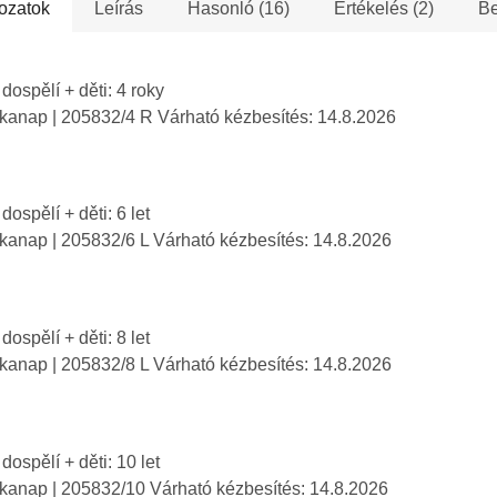
idítése. Három
hadsereg
ozatok
Leírás
Hasonló (16)
Értékelés (2)
Be
otthonodba....
erű szimbólum,...
Izrael Áll
 dospělí + děti: 4 roky
nkanap
| 205832/4 R
Várható kézbesítés:
14.8.2026
dospělí + děti: 6 let
nkanap
| 205832/6 L
Várható kézbesítés:
14.8.2026
dospělí + děti: 8 let
nkanap
| 205832/8 L
Várható kézbesítés:
14.8.2026
 dospělí + děti: 10 let
nkanap
| 205832/10
Várható kézbesítés:
14.8.2026