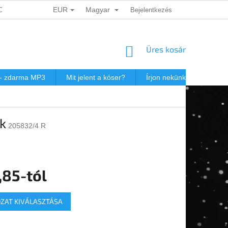
EUR
Magyar
ADATOK VÉDELME
DÁRKOVÉ KUPONY
Bejelentkezés
POSTAKÖLTSÉG JEW
KOSÁR
Üres kosár
 - zdarma MP3
Mit jelent a kóser?
Írjon nekünk
Virtuál
k
205832/4 R
,85
-tól
r:
ZAT KIVÁLASZTÁSA