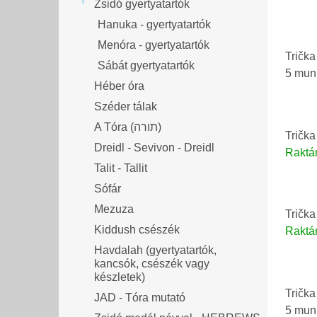
Zsidó gyertyatartók
Hanuka - gyertyatartók
Menóra - gyertyatartók
Trička
Sábát gyertyatartók
5 mu
Héber óra
Széder tálak
A Tóra (תורה)
Trička
Dreidl - Sevivon - Dreidl
Raktá
Talit - Tallit
Sófár
Mezuza
Trička
Kiddush csészék
Raktá
Havdalah (gyertyatartók,
kancsók, csészék vagy
készletek)
Trička
JAD - Tóra mutató
5 mu