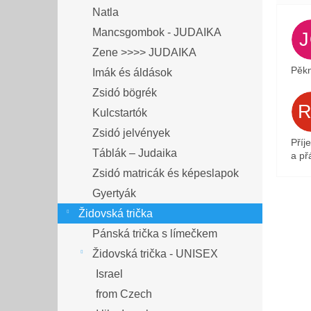
Natla
Mancsgombok - JUDAIKA
Zene >>>> JUDAIKA
Pěkn
Imák és áldások
Zsidó bögrék
Kulcstartók
Zsidó jelvények
Příj
Táblák – Judaika
a přá
Zsidó matricák és képeslapok
Gyertyák
Židovská trička
Pánská trička s límečkem
Židovská trička - UNISEX
Israel
from Czech