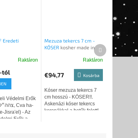
F Eredeti
Mezuza tekercs 7 cm -
KÓSER
kosher made in
Következő
Israel
termék
Raktáron
Raktáron
-tól
€94,77
Kosárba
se
BEN
Kóser mezuza tekercs 7
cm hosszú - KÓSER!!.
aeli Védelmi Erők
Askenázi kóser tekercs
koronákkal a betűk felett!
-Jisra'el) - Az
IZRAELBEN KÉSZÜLT!
édelmi Erők a
Fedezze fel a
ik
hagyományos mezuza
élyesebb
szépségét és szentségét...