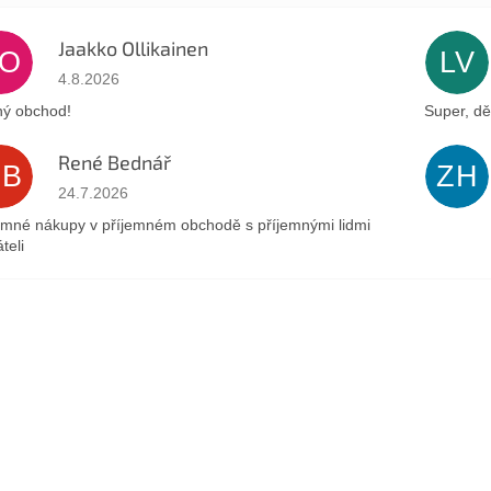
Jaakko Ollikainen
JO
LV
Az áruház értékelése 5-ből 5 csillag.
4.8.2026
ý obchod!
Super, dě
René Bednář
RB
ZH
Az áruház értékelése 5-ből 5 csillag.
24.7.2026
emné nákupy v příjemném obchodě s příjemnými lidmi
teli