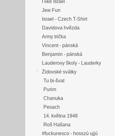
I like Israel
Jew Fun
Israel - Czech T-Shirt
Davidova hvězda
Army trička
Vincent - pánská
Benjamin - pánská
Lauderovy školy - Lauderky
Źidovské svátky
Tu bi-švat
Purim
Chanuka
Pesach
14. května 1948
Roš Hašana
#fuckunesco - hosszú ujjú