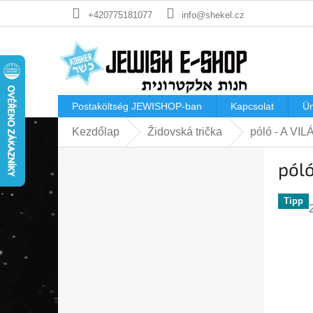
Ugrás
+420775181077
info@shekel.cz
a
fő
tartalomhoz
Postaköltség JEWISHOP-ban
Kapcsolat
Ü
Kezdőlap
Židovská trička
póló - A VIL
O
póló
l
d
a
Tipp
l
s
ó
p
a
n
e