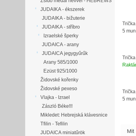
Zsidó medál névvel - HEBREWS
JUDAIKA - ékszerek
JUDAIKA - bižuterie
Trička
JUDAIKA - stříbro
5 mu
Izraelské šperky
JUDAICA - arany
JUDAICA jegygyűrűk
Trička
Arany 585/1000
Raktá
Ezüst 925/1000
Židovské kořenky
Židovské pexeso
Trička
Vlajka - Izrael
5 mu
Zászló Béke!!!
Mikledet: Hebrejská klávesnice
Tfilin - Tefilin
JUDAICA miniatűrök