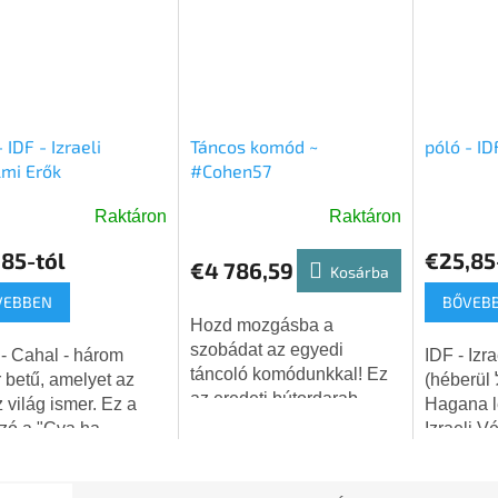
 IDF - Izraeli
Táncos komód ~
póló - ID
mi Erők
#Cohen57
Raktáron
Raktáron
A
k
termék
85-tól
€25,85
€4 786,59
os
átlagos
Kosárba
elése
értékelé
VEBBEN
BŐVEB
5-
Hozd mozgásba a
ből
szobádat az egyedi
IDF - Izr
5,0
táncoló komódunkkal! Ez
 betű, amelyet az
(héberül צהה״ל, Cva ha-
g.
csillag.
az eredeti bútordarab
 világ ismer. Ez a
Hagana le
nemcsak funkcionalitást,
zó a "Cva ha-
Izraeli V
hanem egy csipet
a le-Yisra'el" -
világ egy
játékosságot és művészi
li Védelmi Erők (IDF)
legtekint
designt is hoz az