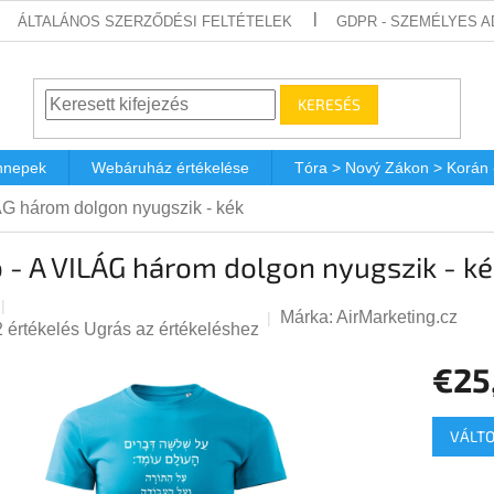
ÁLTALÁNOS SZERZŐDÉSI FELTÉTELEK
GDPR - SZEMÉLYES 
KERESÉS
nnepek
Webáruház értékelése
Tóra > Nový Zákon > Korán
ÁG három dolgon nyugszik - kék
 - A VILÁG három dolgon nyugszik - ké
Márka:
AirMarketing.cz
A
2 értékelés
Ugrás az értékeléshez
termék
€25
átlagos
értékelése
Egységá
5-
VÁLTO
ből
5,0