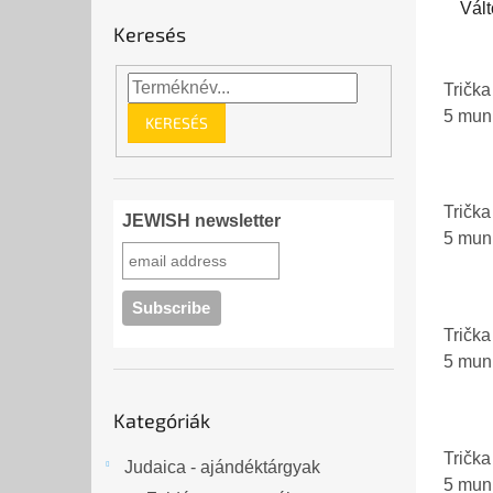
- röv
Vált
egysz
Keresés
Trička
5 mu
KERESÉS
Trička 
JEWISH newsletter
5 mu
Trička 
5 mu
Kategóriák
Kategóriák
átugrása
Trička
Judaica - ajándéktárgyak
5 mu