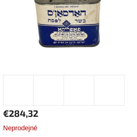
csillag.
€284,32
Egységár:
Neprodejné