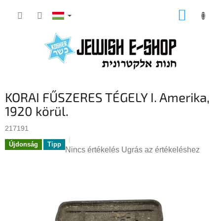
Ugrás
KOSÁR
a
fő
tartalomhoz
KORAI FŰSZERES TÉGELY I. Amerika,
1920 körül.
217191
Újdonság
Tipp
A
Nincs értékelés
Ugrás az értékeléshez
termék
átlagos
értékelése
5-
ből
0,0