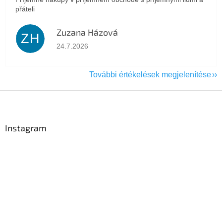
přáteli
Zuzana Házová
ZH
Az áruház értékelése 5-ből 5 csillag.
24.7.2026
További értékelések megjelenítése
L
á
b
l
Instagram
é
c