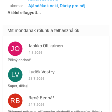
Lakoma
:
Ajándékok neki
,
Dárky pro něj
A tétel elfogyott…
Jaakko Ollikainen
JO
Az áruház értékelése 5-ből 5 csillag.
4.8.2026
Pěkný obchod!
Luděk Vostry
LV
Az áruház értékelése 5-ből 5 csillag.
28.7.2026
Super, děkuji.
René Bednář
RB
Az áruház értékelése 5-ből 5 csillag.
24.7.2026
Příjemné nákupy v příjemném obchodě s příjemnými lidmi a