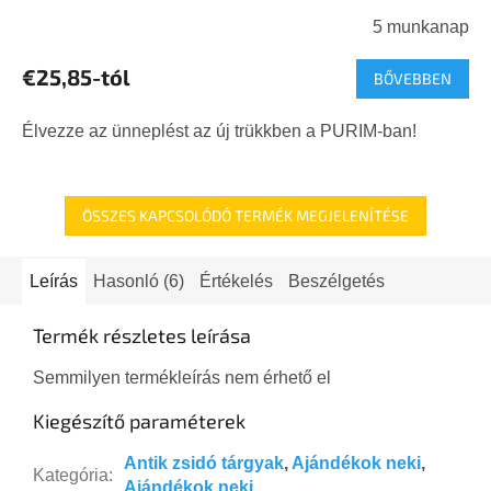
5 munkanap
€25,85-tól
BŐVEBBEN
Élvezze az ünneplést az új trükkben a PURIM-ban!
ÖSSZES KAPCSOLÓDÓ TERMÉK MEGJELENÍTÉSE
Leírás
Hasonló (6)
Értékelés
Beszélgetés
Termék részletes leírása
Semmilyen termékleírás nem érhető el
Kiegészítő paraméterek
Antik zsidó tárgyak
,
Ajándékok neki
,
Kategória
:
Ajándékok neki