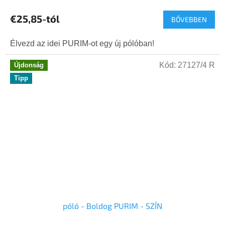
termék
€25,85-tól
BŐVEBBEN
átlagos
értékelése
5-
Élvezd az idei PURIM-ot egy új pólóban!
ből
5,0
Kód:
27127/4 R
Újdonság
csillag.
Tipp
póló - Boldog PURIM - SZÍN