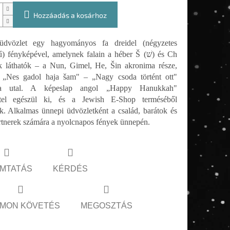
Hozzáadás a kosárhoz
üdvözlet egy hagyományos fa dreidel (négyzetes
) fényképével, amelynek falain a héber Š (שׁ) és Ch
 „Nes gadol haja šam" – „Nagy csoda történt ott"
ra utal. A képeslap angol „Happy Hanukkah"
ttel egészül ki, és a Jewish E-Shop terméséből
k. Alkalmas ünnepi üdvözletként a család, barátok és
artnerek számára a nyolcnapos fények ünnepén.
MTATÁS
KÉRDÉS
MON KÖVETÉS
MEGOSZTÁS