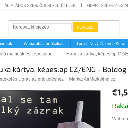
ÁLTALÁNOS SZERZŐDÉSI FELTÉTELEK
GDPR - SZEMÉLYES 
KERESÉS
nnepek
Webáruház értékelése
Tóra > Nový Zákon > Korán
idó matricák és képeslapok
Hanuka kártya, képeslap CZ/
uka kártya, képeslap CZ/ENG - Boldog
értékelés
Ugrás az értékeléshez
Márka:
AirMarketing.cz
€1,5
s
lése
Egységá
Raktá
Várható