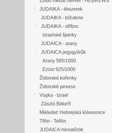
Zsidó medál névvel - HEBREWS
JUDAIKA - ékszerek
JUDAIKA - bižuterie
JUDAIKA - stříbro
Izraelské šperky
JUDAICA - arany
JUDAICA jegygyűrűk
Arany 585/1000
Ezüst 925/1000
Židovské kořenky
Židovské pexeso
Vlajka - Izrael
Zászló Béke!!!
Mikledet: Hebrejská klávesnice
Tfilin - Tefilin
JUDAICA miniatűrök