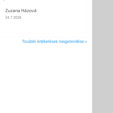
Zuzana Házová
Az áruház értékelése 5-ből 5 csillag.
24.7.2026
További értékelések megjelenítése