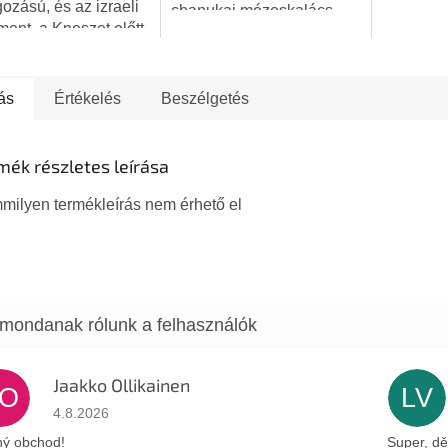
gozású, és az izraeli
chanukai mézeskalács
ment, a Kneszet előtt
sütemények sütését.
menóra mintájára
t. A talp minta
i és téglalap alakú....
ás
Értékelés
Beszélgetés
mék részletes leírása
milyen termékleírás nem érhető el
Jaakko Ollikainen
JO
LV
Az áruház értékelése 5-ből 5 csillag.
4.8.2026
ý obchod!
Super, dě