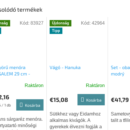
solódó termékek
Kód:
83927
Kód:
42964
nság
Újdonság
Tipp
yörű menóra
Vágó - Hanuka
Set - obal
SALEM 29 cm -
modrý
réz
Raktáron
Raktáron
2,16
€15,08
€41,79
Kosárba
ár:
 / 1 db
Kosárba
Sütikhez vagy Eidamhoz
Sametový
ns sárgaréz menóra.
alkalmas kivágók. A
talit a tf
rtyatartó minőségi
gyerekek élvezni fogják a