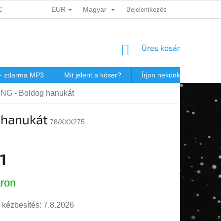
EUR
Magyar
ADATOK VÉDELME
DÁRKOVÉ KUPONY
Bejelentkezés
POSTAKÖLTSÉG JEW
KOSÁR
Üres kosár
 - zdarma MP3
Mit jelent a kóser?
Írjon nekünk
Virtuál
ENG - Boldog hanukát
 hanukát
78/XXX275
1
r:
ron
 kézbesítés:
7.8.2026