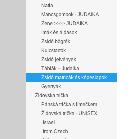
Natla
Mancsgombok - JUDAIKA
Zene >>>> JUDAIKA
Imák és áldások
Zsidó bögrék
Kulcstartók
Zsidó jelvények
Táblák – Judaika
Zsidó matricák és képeslapok
Gyertyák
Židovská trička
Pánská trička s límečkem
Židovská trička - UNISEX
Israel
from Czech