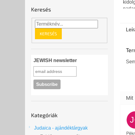
kidol
Keresés
parla
álló 
készül
nélkül
Leír
KERESÉS
Ter
JEWISH newsletter
Sem
Kategóriák
Kategóriák
átugrása
Judaica - ajándéktárgyak
Pěkn