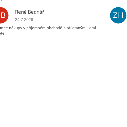
René Bednář
RB
ZH
Az áruház értékelése 5-ből 5 csillag.
24.7.2026
emné nákupy v příjemném obchodě s příjemnými lidmi
teli