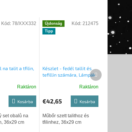
Kód:
78/XXX332
Kód:
212475
Újdonság
Tipp
 na talit a tfilin,
Készlet - fedél tallit és
Következő
tefillin számára, Lámpák
termék
műbőr
Raktáron
Raktáron
€42,65
Kosárba
Kosárba
 set obalů na
Műbőr szett talithoz és
ilin, 36x29 cm
tfilinhez, 36x29 cm