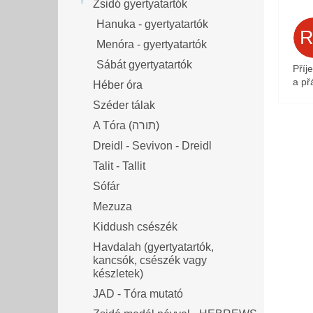
Zsidó gyertyatartók
Hanuka - gyertyatartók
Menóra - gyertyatartók
Sábát gyertyatartók
Příj
a přá
Héber óra
Széder tálak
A Tóra (תורה)
Dreidl - Sevivon - Dreidl
Talit - Tallit
Sófár
Mezuza
Kiddush csészék
Havdalah (gyertyatartók,
kancsók, csészék vagy
készletek)
JAD - Tóra mutató