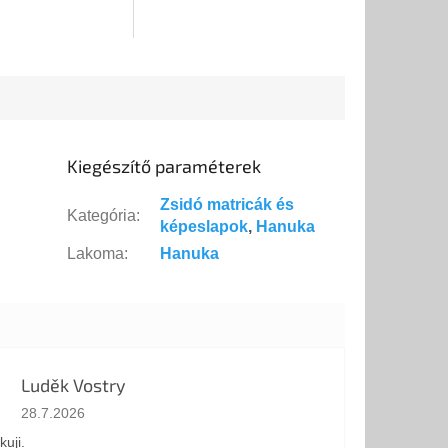
Kiegészítő paraméterek
Zsidó matricák és
Kategória
:
képeslapok
,
Hanuka
Lakoma
:
Hanuka
Luděk Vostry
Az áruház értékelése 5-ből 5 csillag.
28.7.2026
kuji.