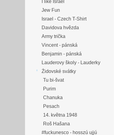
I like Israel
Jew Fun
Israel - Czech T-Shirt
Davidova hvězda
Army trička
Vincent - pánská
Benjamin - pánská
Lauderovy školy - Lauderky
Źidovské svátky
Tu bi-švat
Purim
Chanuka
Pesach
14. května 1948
Roš Hašana
#fuckunesco - hosszú ujjú