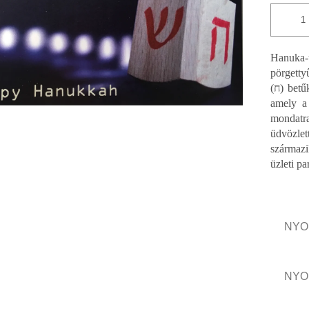
Hanuka-
pörgettyű
(ח) betűk láthatók – a Nun, Gimel, He, Šin akronima része,
amely a
mondat
üdvözle
származi
üzleti p
NYO
NYO