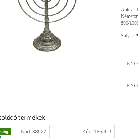
Antik h
Németor
800/1000
Súly: 27
NYO
NYO
solódó termékek
Kód:
83927
Kód:
185/4 R
nság