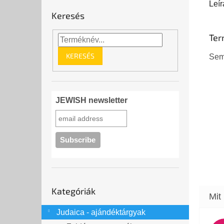
Leír
Keresés
Ter
KERESÉS
Sem
JEWISH newsletter
Kategóriák
Kategóriák
átugrása
Judaica - ajándéktárgyak