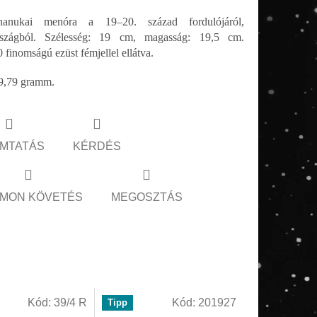
anukai menóra a 19–20. század fordulójáról,
szágból. Szélesség: 19 cm, magasság: 19,5 cm.
 finomságú ezüst fémjellel ellátva.
9,79 gramm.
MTATÁS
KÉRDÉS
MON KÖVETÉS
MEGOSZTÁS
Kód:
39/4 R
Kód:
201927
Tipp