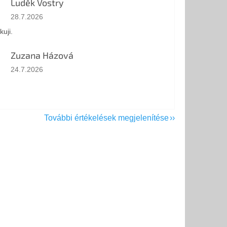
Luděk Vostry
Az áruház értékelése 5-ből 5 csillag.
28.7.2026
kuji.
Zuzana Házová
Az áruház értékelése 5-ből 5 csillag.
24.7.2026
További értékelések megjelenítése