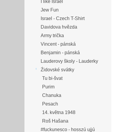
I like Israel
Jew Fun
Israel - Czech T-Shirt
Davidova hvězda
Army trička
Vincent - pánská
Benjamin - pánská
Lauderovy školy - Lauderky
Źidovské svátky
Tu bi-švat
Purim
Chanuka
Pesach
14. května 1948
Roš Hašana
#fuckunesco - hosszú ujjú