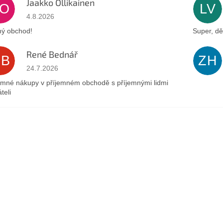
Jaakko Ollikainen
JO
LV
Az áruház értékelése 5-ből 5 csillag.
4.8.2026
ý obchod!
Super, dě
René Bednář
RB
ZH
Az áruház értékelése 5-ből 5 csillag.
24.7.2026
emné nákupy v příjemném obchodě s příjemnými lidmi
teli