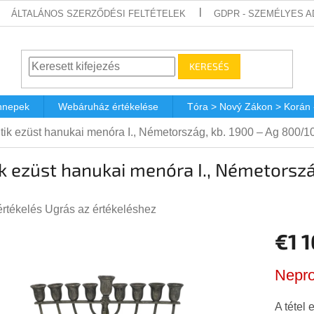
ÁLTALÁNOS SZERZŐDÉSI FELTÉTELEK
GDPR - SZEMÉLYES 
KERESÉS
nnepek
Webáruház értékelése
Tóra > Nový Zákon > Korán
tik ezüst hanukai menóra I., Németország, kb. 1900 – Ag 800/1
k ezüst hanukai menóra I., Németorsz
értékelés
Ugrás az értékeléshez
€1 1
s
lése
Egységá
Nepro
A tétel 