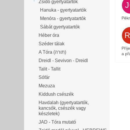
Zsidó gyertyatartók
Hanuka - gyertyatartók
Pěkn
Menóra - gyertyatartók
Sábát gyertyatartók
Héber óra
Széder tálak
Příj
A Tóra (תורה)
a přá
Dreidl - Sevivon - Dreidl
Talit - Tallit
Sófár
Mezuza
Kiddush csészék
Havdalah (gyertyatartók,
kancsók, csészék vagy
készletek)
JAD - Tóra mutató