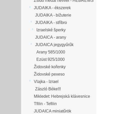
Zsidó medál névvel - HEBREWS
JUDAIKA - ékszerek
JUDAIKA - bižuterie
JUDAIKA - stříbro
Izraelské šperky
JUDAICA - arany
JUDAICA jegygyűrűk
Arany 585/1000
Ezüst 925/1000
Židovské kořenky
Židovské pexeso
Vlajka - Izrael
Zászló Béke!!!
Mikledet: Hebrejská klávesnice
Tfilin - Tefilin
JUDAICA miniatűrök