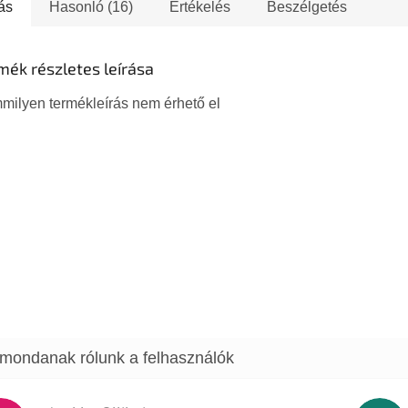
vintage nyomtatással
- rövidít
ás
Hasonló (16)
Értékelés
Beszélgetés
tiszteleg a Krav Maga...
egyszerű 
mék részletes leírása
milyen termékleírás nem érhető el