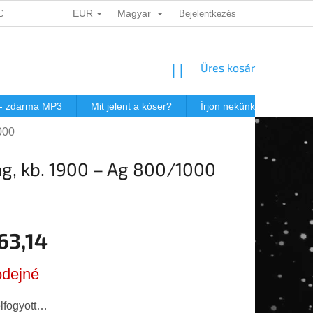
EUR
Magyar
ADATOK VÉDELME
DÁRKOVÉ KUPONY
Bejelentkezés
POSTAKÖLTSÉG JEW
KOSÁR
Üres kosár
 - zdarma MP3
Mit jelent a kóser?
Írjon nekünk
Virtuál
000
ág, kb. 1900 – Ag 800/1000
63,14
r:
dejné
elfogyott…