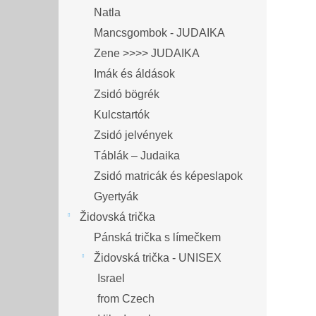
Natla
Mancsgombok - JUDAIKA
Zene >>>> JUDAIKA
Imák és áldások
Zsidó bögrék
Kulcstartók
Zsidó jelvények
Táblák – Judaika
Zsidó matricák és képeslapok
Gyertyák
Židovská trička
Pánská trička s límečkem
Židovská trička - UNISEX
Israel
from Czech