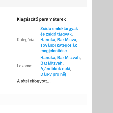
ése. Három
szimbólum,...
Kiegészítő paraméterek
Zsidó emléktárgyak
és zsidó tárgyak
,
Kategória
:
Hanuka
,
Bar Micva
,
További kategóriák
megjelenítése
Hanuka
,
Bar Mitzvah
,
Bat Mitzvah
,
Lakoma
:
Ajándékok neki
,
Dárky pro něj
A tétel elfogyott…