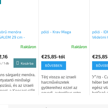
yörű menóra
póló - Krav Maga
póló - IDF
SALEM 29 cm -
Védelmi 
réz
Raktáron
Raktáron
A
termék
2,16
€25,85-tól
€25,85
átlagos
ár:
 / 1 db
Kosárba
értékelé
BŐVEBBEN
BŐVEB
5-
ből
ns sárgaréz menóra.
Térj vissza az izraeli
צה״ל - Cahal - három
5,0
rtyatartó minőségi
harcművészetek
héber bet
csillag.
gozású, és az izraeli
gyökereihez ezzel az
egész vil
ment, a Kneszet előtt
egyedi, autentikus retro
betűszó 
menóra mintájára
stílusú pólóval! Ez a
Hagana le
t. A talp minta
patinás, szürke póló
Izraeli V
i és téglalap alakú....