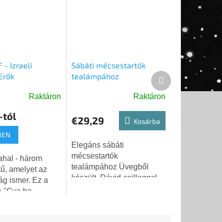
 - Izraeli
Sábáti mécsestartók
Erők
tealámpához
Következő
termék
Raktáron
Raktáron
A
termék
-tól
€29,29
átlagos
Kosárba
se
értékelése
BEN
5-
Elegáns sábáti
ből
mécsestartók
5,0
tealámpához Üvegből
ű, amelyet az
csillag.
készült, Dávid-csillaggal
ág ismer. Ez a
díszítve
a "Cva ha-
-Yisra'el" -
édelmi Erők (IDF)