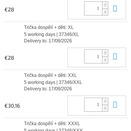
Add
€28
Trička dospělí + děti: XL
5 working days
| 37346/XL
Delivery to:
17/08/2026
Add
€28
Trička dospělí + děti: XXL
5 working days
| 37346/XXL
Delivery to:
17/08/2026
Add
€30,16
Trička dospělí + děti: XXXL
5 working days
| 37346/XXX