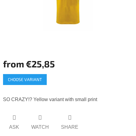
stars.
from
€25,85
Measure
CHOOSE VARIANT
price:
SO CRAZY!? Yellow variant with small print
ASK
WATCH
SHARE