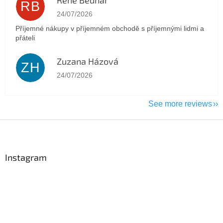
RB
The store rating is 5 out of 5 stars.
24/07/2026
Příjemné nákupy v příjemném obchodě s příjemnými lidmi a
přáteli
Zuzana Házová
ZH
The store rating is 5 out of 5 stars.
24/07/2026
See more reviews
F
o
o
t
Instagram
e
r