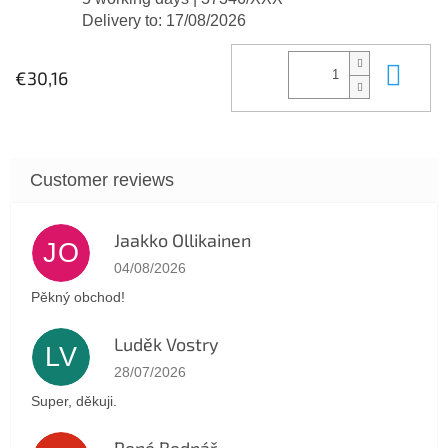
Delivery to:
17/08/2026
Add
€30,16
Jaakko Ollikainen
JO
The store rating is 5 out of 5 stars.
04/08/2026
Pěkný obchod!
Luděk Vostry
LV
The store rating is 5 out of 5 stars.
28/07/2026
Super, děkuji.
René Bednář