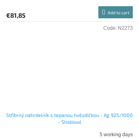
Add to cart
€81,85
Code:
N2273
Stříbrný náhrdelník s tepanou hvězdičkou - Ag 925/1000
- Shablool
5 working days