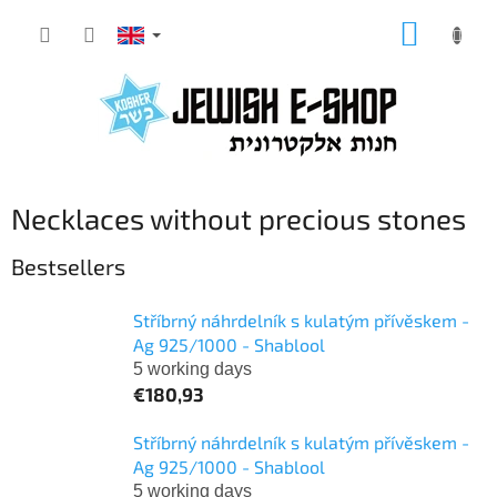
Skip
SHOPP
to
CART
content
Necklaces without precious stones
Bestsellers
Stříbrný náhrdelník s kulatým přívěskem -
Ag 925/1000 - Shablool
5 working days
€180,93
Stříbrný náhrdelník s kulatým přívěskem -
Ag 925/1000 - Shablool
5 working days