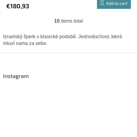
Add to cart
€180,93
10
items total
L
i
s
Izraelský šperk v klasické podobě. Jednoduchost, která
t
mluví sama za sebe.
i
n
F
g
o
c
o
o
t
n
Instagram
t
e
r
r
o
l
s