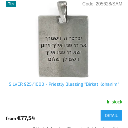
Code:
205628/SAM
Tip
SILVER 925/1000 - Priestly Blessing "Birkat Kohanim"
In stock
The
average
DETAIL
product
€77,54
from
rating