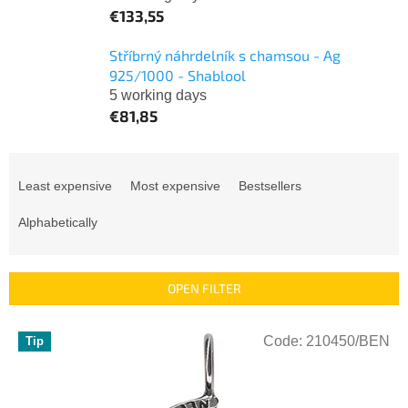
€133,55
Stříbrný náhrdelník s chamsou - Ag
925/1000 - Shablool
5 working days
€81,85
P
r
Least expensive
Most expensive
Bestsellers
o
d
Alphabetically
u
c
t
OPEN FILTER
s
o
L
r
Code:
210450/BEN
Tip
i
t
s
i
t
n