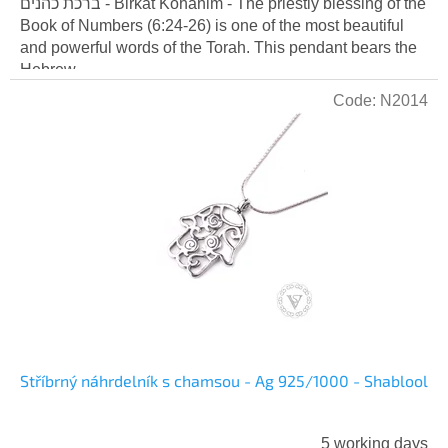
is
ברכת כהנים - Birkat Kohanim - The priestly blessing of the
5,0
Book of Numbers (6:24-26) is one of the most beautiful
out
and powerful words of the Torah. This pendant bears the
of
Hebrew...
5
Code:
N2014
stars.
Stříbrný náhrdelník s chamsou - Ag 925/1000 - Shablool
5 working days