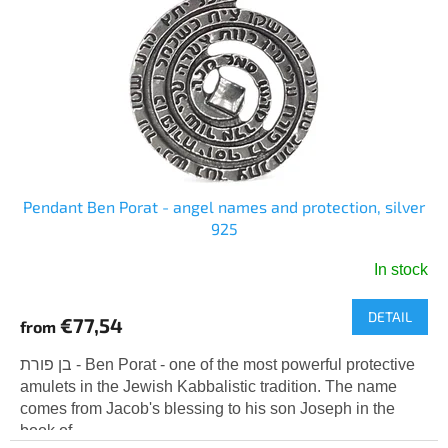
o
g
f
p
r
o
d
u
c
t
s
Pendant Ben Porat - angel names and protection, silver
925
In stock
DETAIL
€77,54
from
בן פורת - Ben Porat - one of the most powerful protective
amulets in the Jewish Kabbalistic tradition. The name
comes from Jacob's blessing to his son Joseph in the
book of...