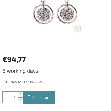
5
stars.
€94,77
Measure
5 working days
price:
Delivery to:
14/08/2026
Add to cart