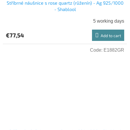
Stříbrné náušnice s rose quartz (růženín) - Ag 925/1000
- Shablool
5 working days
€77,54
Add to cart
Code:
E1882GR