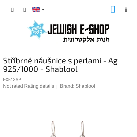
Skip
SHOPP
to
CART
content
Stříbrné náušnice s perlami - Ag
925/1000 - Shablool
E0513SP
The
Not rated
Rating details
Brand:
Shablool
average
product
rating
is
0,0
out
of