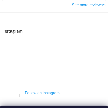
See more reviews
F
o
o
t
Instagram
e
r
Follow on Instagram
Shekel.cz
Torah - Tóra
Kosher-coffee.cz