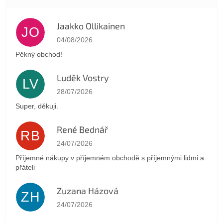
Jaakko Ollikainen
JO
The store rating is 5 out of 5 stars.
04/08/2026
Pěkný obchod!
Luděk Vostry
LV
The store rating is 5 out of 5 stars.
28/07/2026
Super, děkuji.
René Bednář
RB
The store rating is 5 out of 5 stars.
24/07/2026
Příjemné nákupy v příjemném obchodě s příjemnými lidmi a
přáteli
Zuzana Házová
ZH
The store rating is 5 out of 5 stars.
24/07/2026