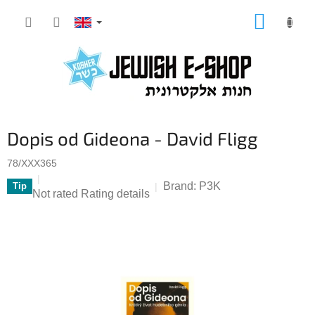
Skip
SHOPP
to
CART
content
Dopis od Gideona - David Fligg
78/XXX365
Brand:
P3K
Tip
The
Not rated
Rating details
average
product
rating
is
0,0
out
of