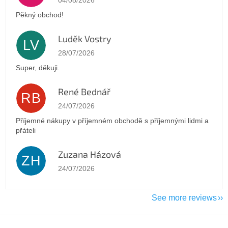
Pěkný obchod!
Luděk Vostry
LV
The store rating is 5 out of 5 stars.
28/07/2026
Super, děkuji.
René Bednář
RB
The store rating is 5 out of 5 stars.
24/07/2026
Příjemné nákupy v příjemném obchodě s příjemnými lidmi a
přáteli
Zuzana Házová
ZH
The store rating is 5 out of 5 stars.
24/07/2026
See more reviews
F