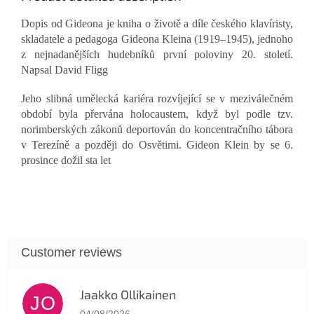
Dopis od Gideona je kniha o životě a díle českého klavíristy,
skladatele a pedagoga Gideona Kleina (1919–1945), jednoho
z nejnadanějších hudebníků první poloviny 20. století.
Napsal David Fligg
Jeho slibná umělecká kariéra rozvíjející se v meziválečném
období byla přervána holocaustem, když byl podle tzv.
norimberských zákonů deportován do koncentračního tábora
v Terezíně a později do Osvětimi. Gideon Klein by se 6.
prosince dožil sta let
Jaakko Ollikainen
JO
The store rating is 5 out of 5 stars.
04/08/2026