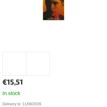
5
stars.
€15,51
Measure
In stock
price:
Delivery to:
11/08/2026