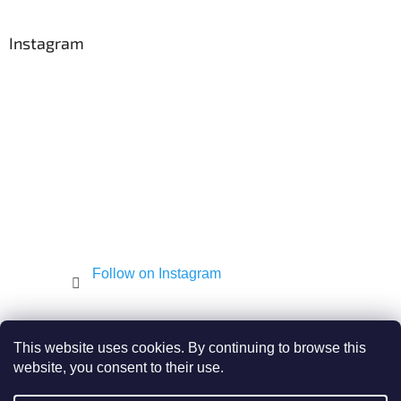
o
o
t
Instagram
e
r
Follow on Instagram
Shekel.cz
Torah - Tóra
Kosher-coffee.cz
This website uses cookies. By continuing to browse this
website, you consent to their use.