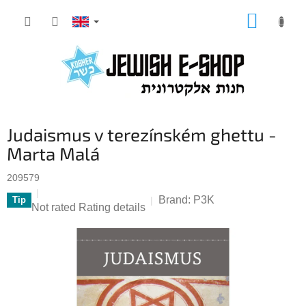
Skip
SHOPP
to
CART
content
Judaismus v terezínském ghettu -
Marta Malá
209579
Brand:
P3K
Tip
The
Not rated
Rating details
average
product
rating
is
0,0
out