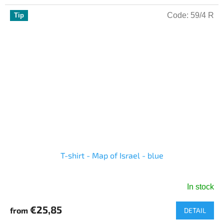
5
Code:
59/4 R
Tip
stars.
T-shirt - Map of Israel - blue
In stock
€25,85
from
DETAIL