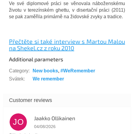
Ve své diplomové práci se věnovala náboženskému
životu v terezínském ghettu, v disertační práci (2011)
se pak zaměřila primárně na židovské zvyky a tradice.
Přečtěte si také interview s Martou Malou
na Shekel.cz z roku 2010
Additional parameters
Category
:
New books
,
#WeRemember
Svátek
:
We remember
Jaakko Ollikainen
JO
The store rating is 5 out of 5 stars.
04/08/2026