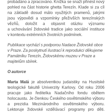
probádáno a zpracováno. Knížka se snaží přinést nový
pohled na část historie ghetta Terezín. Klade si za cíl
na základě dosud málo využitých pramenů, jakými
jsou výpovědi a vzpomínky přeživších terezínských
vězňů, doložit a objasnit otázku významu
a uchovávání židovské tradice jako sociální instituce
v kontextu extrémních životních podmínek.
Publikace vychází s podporou Nadace Židovské obce
v Praze. Za poskytnutí ilustrací k reprodukci děkujeme
Památníku Terezín, Židovskému muzeu v Praze a
majitelům sbírek.
O autorce
Marta Malá
je absolventkou judaistiky na Husitské
teologické fakultě Univerzity Karlovy. Od roku 2006
pracuje jako ředitelka Nadačního fondu obětem
holocaustu. Je členkou Českého osvětimského výboru
a prezidia Mezinárodního osvětimského výboru.
Lektoruje židovské vzdělávací programy pro děti.