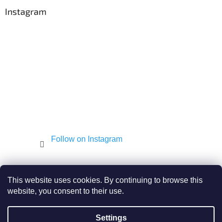
o
t
Instagram
e
r
Follow on Instagram
Shekel.cz
Torah - Tóra
Kosher-coffee.cz
This website uses cookies. By continuing to browse this
website, you consent to their use.
Settings
Created by Shoptet