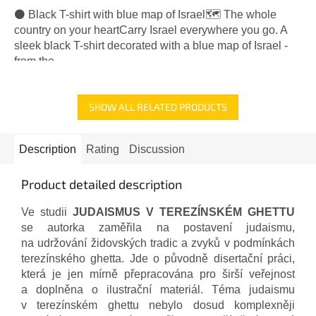
⚫ Black T-shirt with blue map of Israel🗺️ The whole
country on your heartCarry Israel everywhere you go. A
sleek black T-shirt decorated with a blue map of Israel -
from the...
SHOW ALL RELATED PRODUCTS
Description
Rating
Discussion
Product detailed description
Ve studii
JUDAISMUS V TEREZÍNSKÉM GHETTU
se autorka zaměřila na postavení judaismu,
na udržování židovských tradic a zvyků v podmínkách
terezínského ghetta. Jde o původně disertační práci,
která je jen mírně přepracována pro širší veřejnost
a doplněna o ilustrační materiál. Téma judaismu
v terezínském ghettu nebylo dosud komplexněji