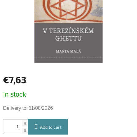
of
5
stars.
€7,63
Measure
In stock
price:
Delivery to:
11/08/2026
Add to cart