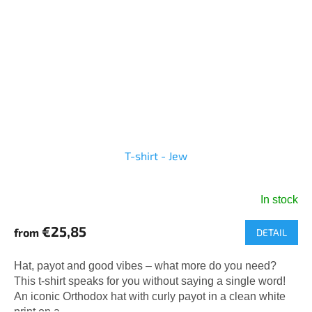
T-shirt - Jew
In stock
The
average
€25,85
from
DETAIL
product
rating
is
Hat, payot and good vibes – what more do you need?
5,0
This t-shirt speaks for you without saying a single word!
out
An iconic Orthodox hat with curly payot in a clean white
of
print on a...