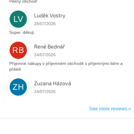
Pěkný obchod!
Luděk Vostry
LV
The store rating is 5 out of 5 stars.
28/07/2026
Super, děkuji.
René Bednář
RB
The store rating is 5 out of 5 stars.
24/07/2026
Příjemné nákupy v příjemném obchodě s příjemnými lidmi a
přáteli
Zuzana Házová
ZH
The store rating is 5 out of 5 stars.
24/07/2026
See more reviews
F
o