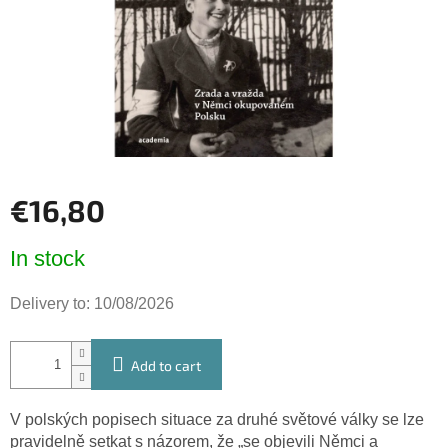
stars.
€16,80
Measure
In stock
price:
Delivery to:
10/08/2026
Add to cart
V polských popisech situace za druhé světové války se lze
pravidelně setkat s názorem, že „se objevili Němci a