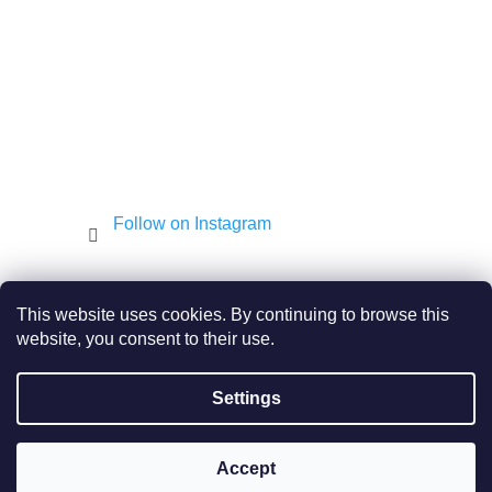
Follow on Instagram
Shekel.cz
Torah - Tóra
Kosher-coffee.cz
This website uses cookies. By continuing to browse this
website, you consent to their use.
Settings
Created by Shoptet
Copyright 2026
JEWISH E-SHOP
. All rights reserved.
Accept