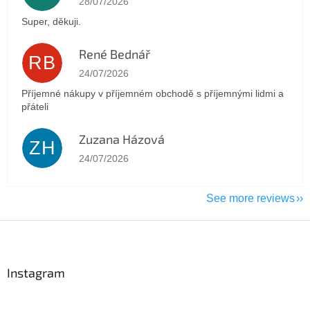
28/07/2026
Super, děkuji.
René Bednář
RB
The store rating is 5 out of 5 stars.
24/07/2026
Příjemné nákupy v příjemném obchodě s příjemnými lidmi a
přáteli
Zuzana Házová
ZH
The store rating is 5 out of 5 stars.
24/07/2026
See more reviews
F
o
o
t
Instagram
e
r