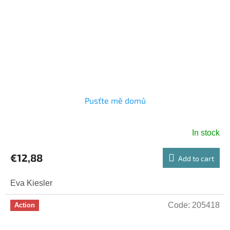
Pusťte mě domů
In stock
€12,88
Add to cart
Eva Kiesler
Code:
205418
Action