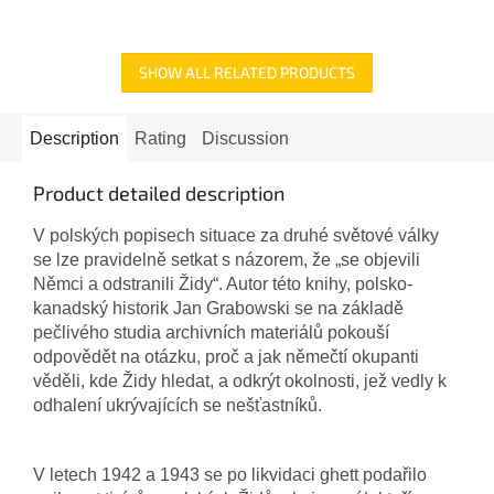
SHOW ALL RELATED PRODUCTS
Description
Rating
Discussion
Product detailed description
V polských popisech situace za druhé světové války
se lze pravidelně setkat s názorem, že „se objevili
Němci a odstranili Židy“. Autor této knihy, polsko-
kanadský historik Jan Grabowski se na základě
pečlivého studia archivních materiálů pokouší
odpovědět na otázku, proč a jak němečtí okupanti
věděli, kde Židy hledat, a odkrýt okolnosti, jež vedly k
odhalení ukrývajících se nešťastníků.
V letech 1942 a 1943 se po likvidaci ghett podařilo