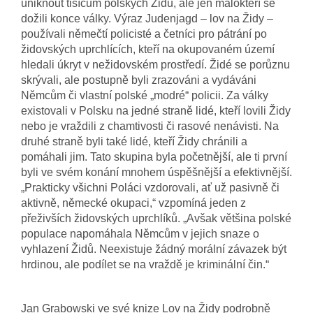
uniknout tisícům polských Židů, ale jen málokteří se
dožili konce války. Výraz Judenjagd – lov na Židy –
používali němečtí policisté a četníci pro pátrání po
židovských uprchlících, kteří na okupovaném území
hledali úkryt v nežidovském prostředí. Židé se porůznu
skrývali, ale postupně byli zrazováni a vydáváni
Němcům či vlastní polské „modré“ policii. Za války
existovali v Polsku na jedné straně lidé, kteří lovili Židy
nebo je vraždili z chamtivosti či rasové nenávisti. Na
druhé straně byli také lidé, kteří Židy chránili a
pomáhali jim. Tato skupina byla početnější, ale ti první
byli ve svém konání mnohem úspěšnější a efektivnější.
„Prakticky všichni Poláci vzdorovali, ať už pasivně či
aktivně, německé okupaci,“ vzpomíná jeden z
přeživších židovských uprchlíků. „Avšak většina polské
populace napomáhala Němcům v jejich snaze o
vyhlazení Židů. Neexistuje žádný morální závazek být
hrdinou, ale podílet se na vraždě je kriminální čin.“
Jan Grabowski ve své knize Lov na Židy podrobně