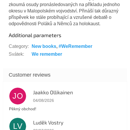
zkoumá osudy pronásledovaných na příkladu jednoho
okresu v Malopolském vojvodství. Přináší tak důrazný
příspěvek ke stále probíhající a vzrušené debatě o
odpovědnosti Poláků a Němců za holokaust.
Additional parameters
Category
:
New books
,
#WeRemember
Svátek
:
We remember
Jaakko Ollikainen
JO
The store rating is 5 out of 5 stars.
04/08/2026
Pěkný obchod!
Luděk Vostry
LV
The store rating is 5 out of 5 stars.