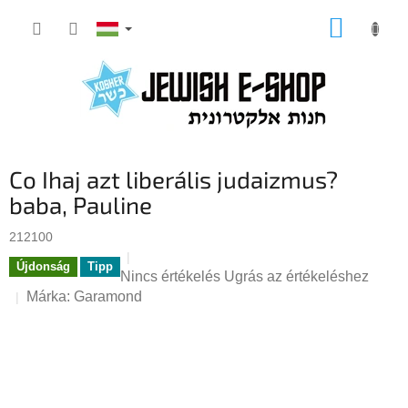
Ugrás
KOSÁR
a
fő
tartalomhoz
Co Ihaj azt liberális judaizmus?
baba, Pauline
212100
Újdonság
Tipp
A
Nincs értékelés
Ugrás az értékeléshez
termék
Márka:
Garamond
átlagos
értékelése
5-
ből
0,0