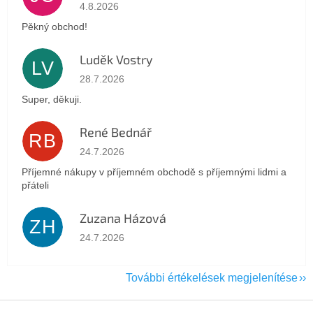
Az áruház értékelése 5-ből 5 csillag.
4.8.2026
Pěkný obchod!
Luděk Vostry
LV
Az áruház értékelése 5-ből 5 csillag.
28.7.2026
Super, děkuji.
René Bednář
RB
Az áruház értékelése 5-ből 5 csillag.
24.7.2026
Příjemné nákupy v příjemném obchodě s příjemnými lidmi a
přáteli
Zuzana Házová
ZH
Az áruház értékelése 5-ből 5 csillag.
24.7.2026
További értékelések megjelenítése
L