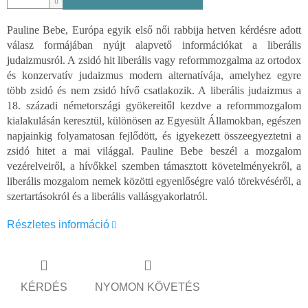
Pauline Bebe, Európa egyik első női rabbija hetven kérdésre adott
válasz formájában nyújt alapvető információkat a liberális
judaizmusról. A zsidó hit liberális vagy reformmozgalma az ortodox
és konzervatív judaizmus modern alternatívája, amelyhez egyre
több zsidó és nem zsidó hívő csatlakozik. A liberális judaizmus a
18. századi németországi gyökereitől kezdve a reformmozgalom
kialakulásán keresztül, különösen az Egyesült Államokban, egészen
napjainkig folyamatosan fejlődött, és igyekezett összeegyeztetni a
zsidó hitet a mai világgal. Pauline Bebe beszél a mozgalom
vezérelveiről, a hívőkkel szemben támasztott követelményekről, a
liberális mozgalom nemek közötti egyenlőségre való törekvéséről, a
szertartásokról és a liberális vallásgyakorlatról.
Részletes információ
KÉRDÉS
NYOMON KÖVETÉS