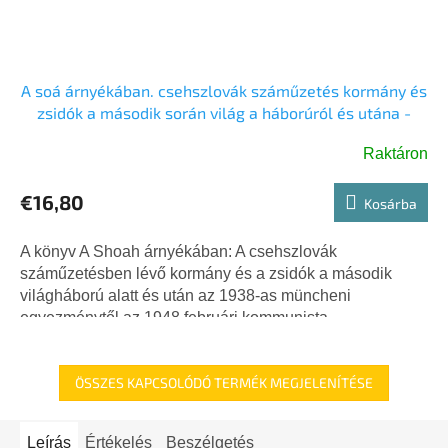
A soá árnyékában. csehszlovák száműzetés kormány és
zsidók a második során világ a háborúról és utána -
LÁNICEK JÁNOS
Raktáron
€16,80
Kosárba
A könyv A Shoah árnyékában: A csehszlovák
száműzetésben lévő kormány és a zsidók a második
világháború alatt és után az 1938-as müncheni
egyezménytől az 1948 februári kommunista...
ÖSSZES KAPCSOLÓDÓ TERMÉK MEGJELENÍTÉSE
Leírás
Értékelés
Beszélgetés