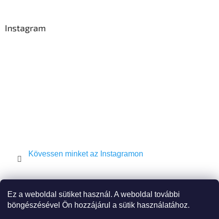
á
b
l
Instagram
é
c
Kövessen minket az Instagramon
Shekel.cz
Torah.cz
Kosher-coffee.cz
Ez a weboldal sütiket használ. A weboldal további
böngészésével Ön hozzájárul a sütik használatához.