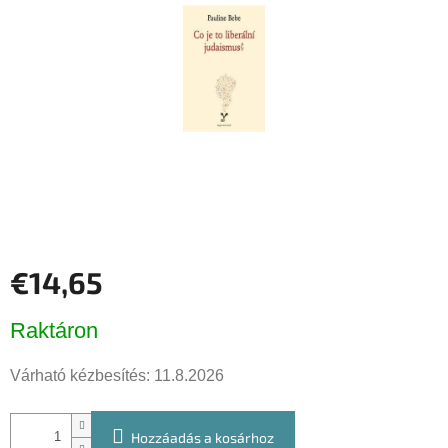
csillag.
€14,65
Egységár:
Raktáron
Várható kézbesítés:
11.8.2026
Hozzáadás a kosárhoz