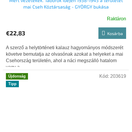
Mert vezetékek. Táborok idején 1938-1945 a területet
mai Cseh Köztársaság - GYÖRGY bukása
Raktáron
€22,83
Kosárba
A szerző a helytörténeti kalauz hagyományos módszerét
követve bemutatja az olvasónak azokat a helyeket a mai
Csehország területén, ahol a náci megszálló hatalom
vagy a...
Kód:
203619
Újdonság
Tipp