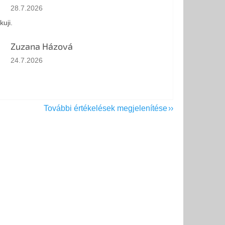
Az áruház értékelése 5-ből 5 csillag.
28.7.2026
kuji.
Zuzana Házová
Az áruház értékelése 5-ből 5 csillag.
24.7.2026
További értékelések megjelenítése