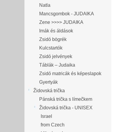
Natla
Mancsgombok - JUDAIKA
Zene >>>> JUDAIKA
Imák és áldások
Zsidó bögrék
Kulcstartók
Zsidó jelvények
Táblák – Judaika
Zsidó matricák és képeslapok
Gyertyák
Židovská trička
Pánská trička s límečkem
Židovská trička - UNISEX
Israel
from Czech