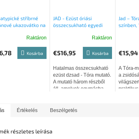
 atypické stříbrné
JAD - Ezüst óriási
Jad – Tó
ránové ukazovátko na
összecsukható egyedi
színben, 
díszített Tóra mutató
Raktáron
Raktáron
(46,5 cm)
6,78
€516,95
€15,94
Kosárba
Kosárba
Hatalmas összecsukható
A Tóra-mu
ezüst dzsad - Tóra mutató.
a zsidósá
A mutató három részből
világszer
áll, amelyek egymásba
praktikus
tolhatók. Gazdagon
olvasásak
díszített, megmunkált
jad eleg
virágos micvákkal és a
megjelen
ás
Értékelés
Beszélgetés
héber "Shema...
masszív 
örömet...
mék részletes leírása