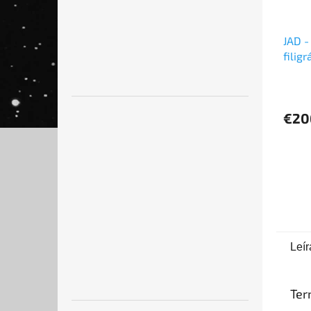
JAD -
filig
Tóru
€20
Leír
Ter