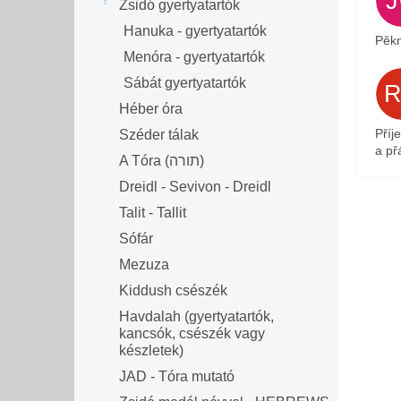
Zsidó gyertyatartók
Hanuka - gyertyatartók
Pěkn
Menóra - gyertyatartók
Sábát gyertyatartók
Héber óra
Příj
Széder tálak
a přá
A Tóra (תורה)
Dreidl - Sevivon - Dreidl
Talit - Tallit
Sófár
Mezuza
Kiddush csészék
Havdalah (gyertyatartók,
kancsók, csészék vagy
készletek)
JAD - Tóra mutató