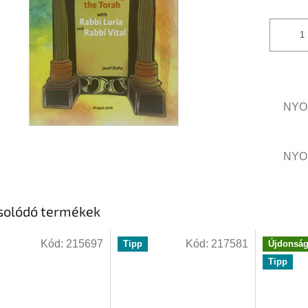
NYO
NYO
solódó termékek
Kód:
215697
Kód:
217581
Tipp
Újdonsá
Tipp