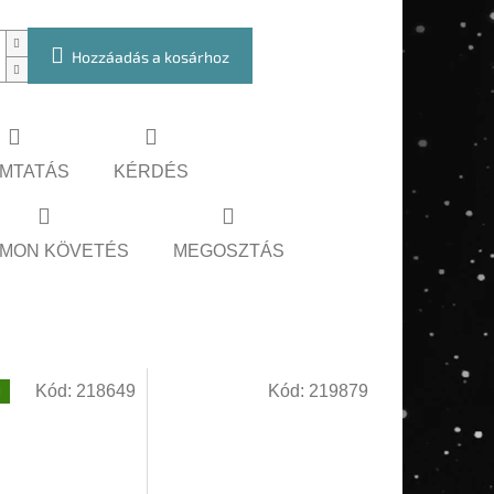
Hozzáadás a kosárhoz
MTATÁS
KÉRDÉS
MON KÖVETÉS
MEGOSZTÁS
Kód:
218649
Kód:
219879
g