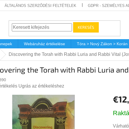
ÁLTALÁNOS SZERZŐDÉSI FELTÉTELEK
GDPR - SZEMÉLYES 
KERESÉS
nnepek
Webáruház értékelése
Tóra > Nový Zákon > Korán
Discovering the Torah with Rabbi Luria and Rabbi Vital (Jo
overing the Torah with Rabbi Luria and 
890
értékelés
Ugrás az értékeléshez
€12
s
lése
Egységá
Raktá
Várható