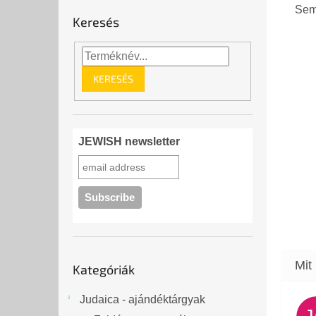
Sem
Keresés
KERESÉS
JEWISH newsletter
Kategóriák
Kategóriák
átugrása
Judaica - ajándéktárgyak