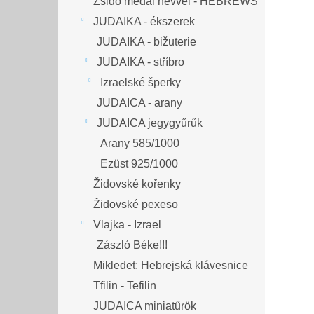
Zsidó medál névvel - HEBREWS
JUDAIKA - ékszerek
JUDAIKA - bižuterie
JUDAIKA - stříbro
Izraelské šperky
JUDAICA - arany
JUDAICA jegygyűrűk
Arany 585/1000
Ezüst 925/1000
Židovské kořenky
Židovské pexeso
Vlajka - Izrael
Zászló Béke!!!
Mikledet: Hebrejská klávesnice
Tfilin - Tefilin
JUDAICA miniatűrök