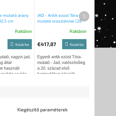
Következő
ra-mutató arany
JAD - Antik ezüst Tóra-
termék
12,5 cm
mutató oroszlánnal (28
cm)
Raktáron
Raktáron
€417,87
Kosárba
Kosárba
tató, vagyis jad,
Egyedi antik ezüst Tóra-
g által
mutató - Jad, valószínűleg
te használt
a 20. század első
 eszköz az írás
harmadában készült
or. Ez a konkrét
Kelet-Európában. A
áns
mutató ezüstből készült és
ésével és
111,7 gramm súlyú.
anyagával
Kiegészítő paraméterek