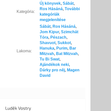
Új könyvek
,
Sábát
,
Ros Hásáná
,
További
Kategória
:
kategóriák
megjelenítése
Sábát
,
Ros Hásáná
,
Jom Kipur
,
Szimchát
Tóra
,
Pészach
,
Shavuot
,
Sukkot
,
Hanuka
,
Purim
,
Bar
Lakoma
:
Mitzvah
,
Bat Mitzvah
,
Tu Bi Swat
,
Ajándékok neki
,
Dárky pro něj
,
Magen
David
Luděk Vostry