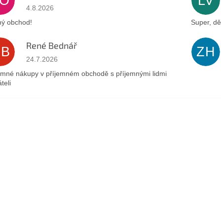
JO
LV
Az áruház értékelése 5-ből 5 csillag.
4.8.2026
ý obchod!
Super, dě
René Bednář
RB
ZH
Az áruház értékelése 5-ből 5 csillag.
24.7.2026
emné nákupy v příjemném obchodě s příjemnými lidmi
teli