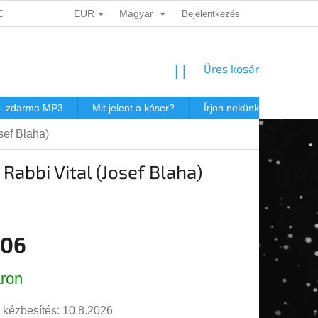
EUR
Magyar
ADATOK VÉDELME
DÁRKOVÉ KUPONY
Bejelentkezés
POSTAKÖLTSÉG JEW
KOSÁR
Üres kosár
 - zdarma MP3
Mit jelent a kóser?
Írjon nekünk
Virtuál
sef Blaha)
Rabbi Vital (Josef Blaha)
,06
r:
ron
 kézbesítés:
10.8.2026