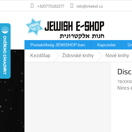
Ugrás
+420775181077
info@shekel.cz
a
fő
tartalomhoz
Postaköltség JEWISHOP-ban
Kapcsolat
Ü
Kezdőlap
Židovské knihy
Nové knihy
O
Disc
l
d
78/XXX
a
A
Nincs 
l
termék
s
átlago
ó
értéke
p
5-
a
ből
n
0,0
e