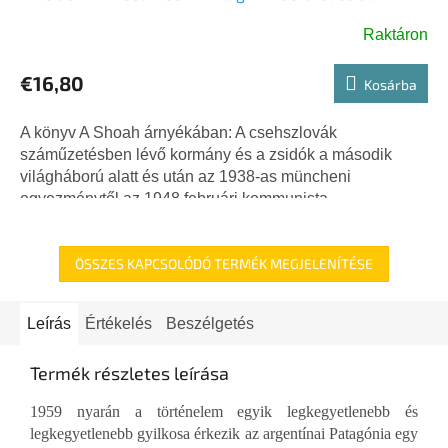
LÁNICEK JÁNOS
Raktáron
€16,80
Kosárba
A könyv A Shoah árnyékában: A csehszlovák
száműzetésben lévő kormány és a zsidók a második
világháború alatt és után az 1938-as müncheni
egyezménytől az 1948 februári kommunista...
ÖSSZES KAPCSOLÓDÓ TERMÉK MEGJELENÍTÉSE
Leírás
Értékelés
Beszélgetés
Termék részletes leírása
1959 nyarán a történelem egyik legkegyetlenebb és
legkegyetlenebb gyilkosa érkezik az argentínai Patagónia egy