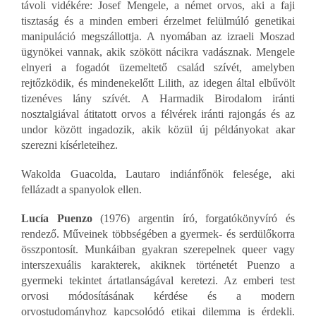
távoli vidékére: Josef Mengele, a német orvos, aki a faji
tisztaság és a minden emberi érzelmet felülmúló genetikai
manipuláció megszállottja. A nyomában az izraeli Moszad
ügynökei vannak, akik szökött nácikra vadásznak. Mengele
elnyeri a fogadót üzemeltető család szívét, amelyben
rejtőzködik, és mindenekelőtt Lilith, az idegen által elbűvölt
tizenéves lány szívét. A Harmadik Birodalom iránti
nosztalgiával átitatott orvos a félvérek iránti rajongás és az
undor között ingadozik, akik közül új példányokat akar
szerezni kísérleteihez.
Wakolda Guacolda, Lautaro indiánfőnök felesége, aki
fellázadt a spanyolok ellen.
Lucía Puenzo
(1976) argentin író, forgatókönyvíró és
rendező. Műveinek többségében a gyermek- és serdülőkorra
összpontosít. Munkáiban gyakran szerepelnek queer vagy
interszexuális karakterek, akiknek történetét Puenzo a
gyermeki tekintet ártatlanságával keretezi. Az emberi test
orvosi módosításának kérdése és a modern
orvostudományhoz kapcsolódó etikai dilemma is érdekli.