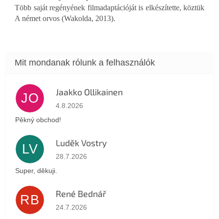
Több saját regényének filmadaptációját is elkészítette, köztük
A német orvos (Wakolda, 2013).
Jaakko Ollikainen
JO
Az áruház értékelése 5-ből 5 csillag.
4.8.2026
Pěkný obchod!
Luděk Vostry
LV
Az áruház értékelése 5-ből 5 csillag.
28.7.2026
Super, děkuji.
René Bednář
RB
Az áruház értékelése 5-ből 5 csillag.
24.7.2026