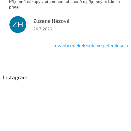
Příjemné nákupy v příjemném obchodě s příjemnými lidmi a
přáteli
Zuzana Házová
ZH
Az áruház értékelése 5-ből 5 csillag.
24.7.2026
További értékelések megjelenítése
L
á
b
l
Instagram
é
c