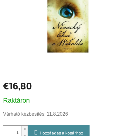
csillag.
€16,80
Egységár:
Raktáron
Várható kézbesítés:
11.8.2026
Hozzáadás a kosárhoz