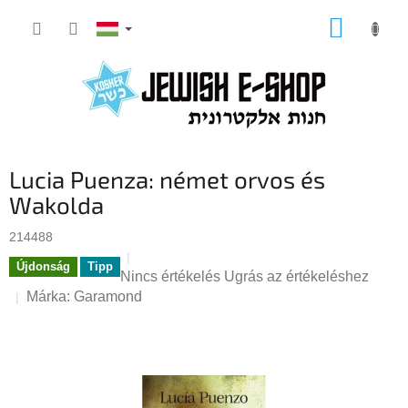
Ugrás
KOSÁR
a
fő
tartalomhoz
Lucia Puenza: német orvos és
Wakolda
214488
Újdonság
Tipp
A
Nincs értékelés
Ugrás az értékeléshez
termék
Márka:
Garamond
átlagos
értékelése
5-
ből
0,0