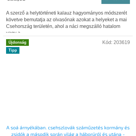
A szerző a helytörténeti kalauz hagyományos módszerét
követve bemutatja az olvasónak azokat a helyeket a mai
Csehország területén, ahol a náci megszálló hatalom
vagy a...
Kód:
203619
Újdonság
Tipp
A soá árnyékában. csehszlovák száműzetés kormány és
zsidók a második során világ a háborúról és utána -