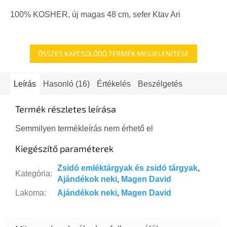
100% KOSHER, új magas 48 cm, sefer Ktav Ari
ÖSSZES KAPCSOLÓDÓ TERMÉK MEGJELENÍTÉSE
Leírás
Hasonló (16)
Értékelés
Beszélgetés
Termék részletes leírása
Semmilyen termékleírás nem érhető el
Kiegészítő paraméterek
Zsidó emléktárgyak és zsidó tárgyak
,
Kategória
:
Ajándékok neki
,
Magen David
Lakoma
:
Ajándékok neki
,
Magen David