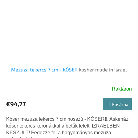
Mezuza tekercs 7 cm - KÓSER
kosher made in Israel
Raktáron
€94,77
Kosárba
Kóser mezuza tekercs 7 cm hosszú - KÓSER!!. Askenázi
kóser tekercs koronákkal a betűk felett! IZRAELBEN
KÉSZÜLT! Fedezze fel a hagyományos mezuza