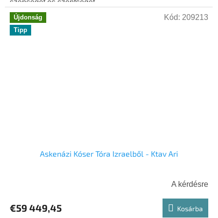
szépségét és szentségét...
Kód:
209213
Újdonság
Tipp
Askenázi Kóser Tóra Izraelből - Ktav Ari
A kérdésre
€59 449,45
Kosárba