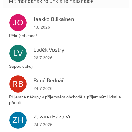
Jaakko Ollikainen
JO
Az áruház értékelése 5-ből 5 csillag.
4.8.2026
Pěkný obchod!
Luděk Vostry
LV
Az áruház értékelése 5-ből 5 csillag.
28.7.2026
Super, děkuji.
René Bednář
RB
Az áruház értékelése 5-ből 5 csillag.
24.7.2026
Příjemné nákupy v příjemném obchodě s příjemnými lidmi a
přáteli
Zuzana Házová
ZH
Az áruház értékelése 5-ből 5 csillag.
24.7.2026