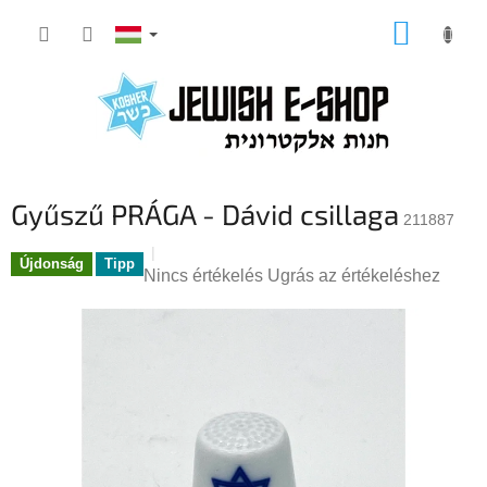
Ugrás
KOSÁR
a
fő
tartalomhoz
Gyűszű PRÁGA - Dávid csillaga
211887
Újdonság
Tipp
A
Nincs értékelés
Ugrás az értékeléshez
termék
átlagos
értékelése
5-
ből
0,0
csillag.