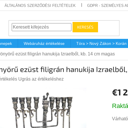
ÁLTALÁNOS SZERZŐDÉSI FELTÉTELEK
GDPR - SZEMÉLYES 
KERESÉS
nnepek
Webáruház értékelése
Tóra > Nový Zákon > Korán
önyörű ezüst filigrán hanukija Izraelből, kb. 14 cm magas
yörű ezüst filigrán hanukija Izraelből
értékelés
Ugrás az értékeléshez
€1 
s
lése
Egységá
Raktá
Várható