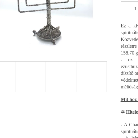
Ez a ki
spiritu
Közvetle
részlet
158,70 g 
- ez e
ezüsthuz
díszítő 
védelmet
méltóság
Mit hoz 
✡ Hitel
- A Chan
spirituál