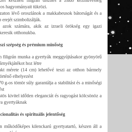
el készített filigrán díszítés a zsidó kézművesség
os hagyományait tükrözi.
pzaton lévő oroszlánok a makkabeusok bátorságát és a
 erejét szimbolizálják.
s azok számára, akik az izraeli örökség egy igazi
 keresik otthonukba.
zi szépség és prémium minőség
m filigrán munka a gyertyák meggyújtásakor gyönyörű
árnyékjátékot hoz létre
t mérete (14 cm) lehetővé teszi az otthon bármely
örténő elhelyezést
0 g-os tömör súly garantálja a stabilitást és a minőségi
ést
tös kivitel időtlen eleganciát és ragyogást kölcsönöz a
a gyertyáknak
ionalitás és spirituális jelentőség
en működőképes kilenckarú gyertyatartó, készen áll a