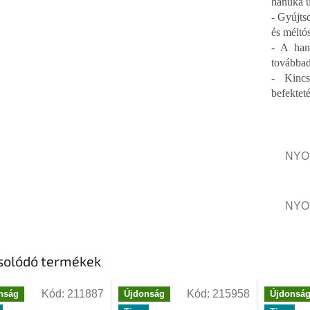
hanuka ü
- Gyújts
és méltó
- A han
továbbad
- Kincs
befekteté
NYO
NYO
solódó termékek
Kód:
211887
Kód:
215958
nság
Újdonság
Újdonsá