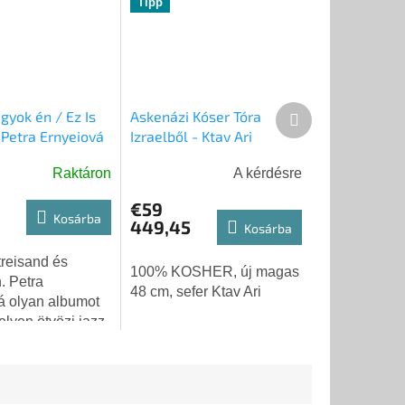
Tipp
Következő
gyok én / Ez Is
Askenázi Kóser Tóra
termék
Petra Ernyeiová
Izraelből - Ktav Ari
Raktáron
A kérdésre
€59
Kosárba
449,45
Kosárba
treisand és
100% KOSHER, új magas
. Petra
48 cm, sefer Ktav Ari
á olyan albumot
elyen ötvözi jazz
gyökereit. A
seh jazzénekesnő,
yeiová, aki
al bejárta...