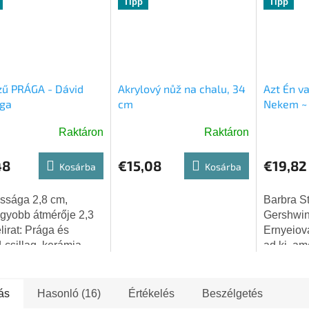
Tipp
Tipp
zű PRÁGA - Dávid
Akrylový nůž na chalu, 34
Azt Én va
aga
cm
Nekem ~ 
Raktáron
Raktáron
48
€15,08
€19,82
Kosárba
Kosárba
ssága 2,8 cm,
Barbra S
gyobb átmérője 2,3
Gershwin
lirat: Prága és
Ernyeiov
-csillag, kerámia
ad ki, am
és zsidó 
kiváló c
Petra Ern
ás
Hasonló (16)
Értékelés
Beszélgetés
zenekaráv