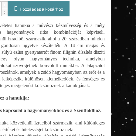
Hozzáadás a kosárhoz
vételes hanukia a művészi kézművesség és a mély
ális hagyományok ritka kombinációját képviseli.
nül Izraelből származik, ahol a 20. században minden
re gondosan ügyelve készítették. A 14 cm magas és
súlyú ezüst gyertyatartót finom filigrán díszítés díszíti
gy olyan hagyományos technika, amelyben
alokat szövögetnek bonyolult mintákba. A talapzatot
oroszlánok, amelyek a zsidó hagyományban az erőt és a
 jelképezik, különösen kiemelkedőek, és fenséges és
teljes megjelenést kölcsönöznek a kanukijának.
ez a hanukija:
es kapcsolat a hagyományokhoz és a Szentföldhöz.
uka közvetlenül Izraelből származik, ami különleges
is értéket és hitelességet kölcsönöz neki.