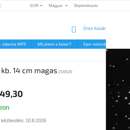
EUR
Magyar
ADATOK VÉDELME
DÁRKOVÉ KUPONY
Bejelentkezés
POSTAKÖLTSÉG JEW
KOSÁR
Üres kosár
 - zdarma MP3
Mit jelent a kóser?
Írjon nekünk
Virtuál
, kb. 14 cm magas
216520
249,30
r:
ron
 kézbesítés:
10.8.2026