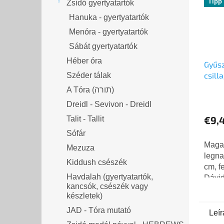
Tipp
Zsidó gyertyatartók
Hanuka - gyertyatartók
Menóra - gyertyatartók
Sábát gyertyatartók
Héber óra
Gyűs
csill
Széder tálak
A Tóra (תורה)
Dreidl - Sevivon - Dreidl
€9,
Talit - Tallit
Sófár
Maga
Mezuza
legna
Kiddush csészék
cm, fe
Havdalah (gyertyatartók,
Dávid
kancsók, csészék vagy
készletek)
JAD - Tóra mutató
Leír