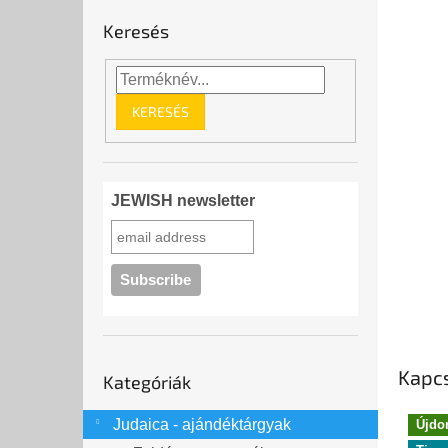
Keresés
KERESÉS
JEWISH newsletter
Kategóriák
Kapc
Kategóriák
átugrása
Judaica - ajándéktárgyak
Újdo