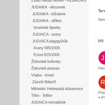
Zsidó medál névvel - HEBREWS
JUDAIKA - ékszerek
Ter
JUDAIKA - bižuterie
Sem
JUDAIKA - stříbro
Izraelské šperky
JUDAICA - arany
JUDAICA jegygyűrűk
Arany 585/1000
Ezüst 925/1000
Židovské kořenky
Židovské pexeso
Pěkn
Vlajka - Izrael
Zászló Béke!!!
Mikledet: Hebrejská klávesnice
Příj
Tfilin - Tefilin
a přá
JUDAICA miniatűrök