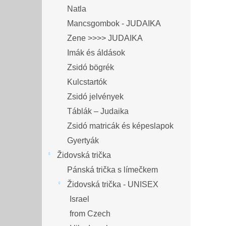
Natla
Mancsgombok - JUDAIKA
Zene >>>> JUDAIKA
Imák és áldások
Zsidó bögrék
Kulcstartók
Zsidó jelvények
Táblák – Judaika
Zsidó matricák és képeslapok
Gyertyák
Židovská trička
Pánská trička s límečkem
Židovská trička - UNISEX
Israel
from Czech