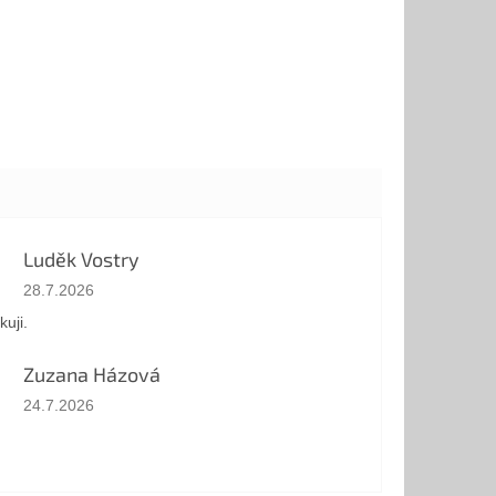
Luděk Vostry
Az áruház értékelése 5-ből 5 csillag.
28.7.2026
kuji.
Zuzana Házová
Az áruház értékelése 5-ből 5 csillag.
24.7.2026