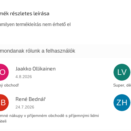
mék részletes leírása
milyen termékleírás nem érhető el
Jaakko Ollikainen
JO
LV
Az áruház értékelése 5-ből 5 csillag.
4.8.2026
ý obchod!
Super, dě
René Bednář
RB
ZH
Az áruház értékelése 5-ből 5 csillag.
24.7.2026
emné nákupy v příjemném obchodě s příjemnými lidmi
teli