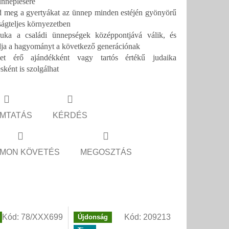
nneplésére
d meg a gyertyákat az ünnep minden estéjén gyönyörű
ságteljes környezetben
uka a családi ünnepségek középpontjává válik, és
ja a hagyományt a következő generációnak
et érő ajándékként vagy tartós értékű judaika
sként is szolgálhat
MTATÁS
KÉRDÉS
MON KÖVETÉS
MEGOSZTÁS
Kód:
78/XXX699
Kód:
209213
g
Újdonság