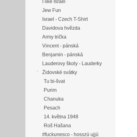
I like Israel
Jew Fun
Israel - Czech T-Shirt
Davidova hvězda
Army trička
Vincent - pánská
Benjamin - pánská
Lauderovy školy - Lauderky
Źidovské svátky
Tu bi-švat
Purim
Chanuka
Pesach
14. května 1948
Roš Hašana
#fuckunesco - hosszú ujjú