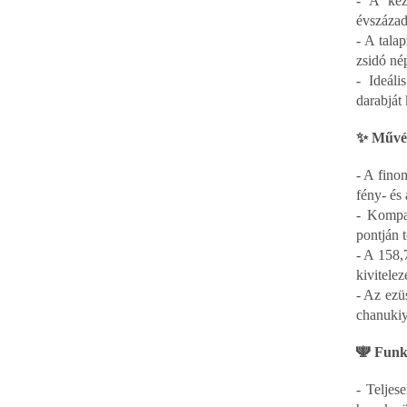
- A kézz
évszázad
- A tala
zsidó nép
- Ideáli
darabját
✨ Művés
- A fino
fény- és 
- Kompak
pontján t
- A 158,7
kivitelez
- Az ezüs
chanukiy
🕎 Funkc
- Teljes