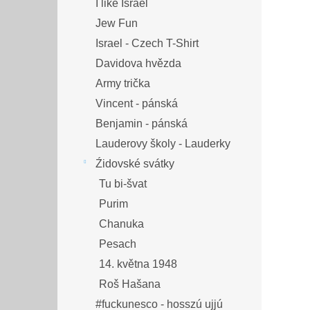
I like Israel
Jew Fun
Israel - Czech T-Shirt
Davidova hvězda
Army trička
Vincent - pánská
Benjamin - pánská
Lauderovy školy - Lauderky
Źidovské svátky
Tu bi-švat
Purim
Chanuka
Pesach
14. května 1948
Roš Hašana
#fuckunesco - hosszú ujjú