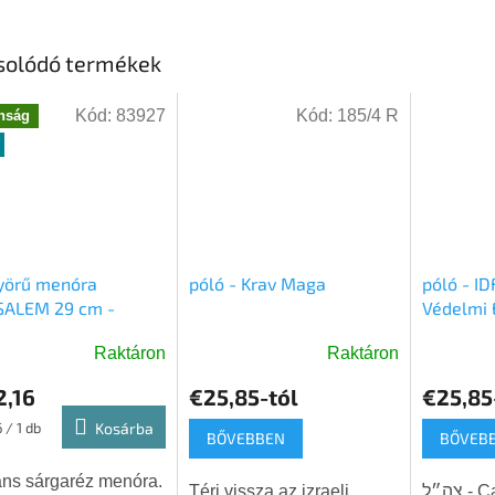
solódó termékek
Kód:
83927
Kód:
185/4 R
nság
yörű menóra
póló - Krav Maga
póló - IDF
SALEM 29 cm -
Védelmi 
réz
Raktáron
Raktáron
A
termék
2,16
€25,85-tól
€25,85
átlagos
ár:
 / 1 db
Kosárba
értékelé
BŐVEBBEN
BŐVEB
5-
ből
ns sárgaréz menóra.
Térj vissza az izraeli
צה״ל - Cahal - három