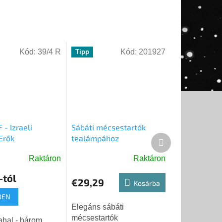
Kód:
39/4 R
Kód:
201927
Tipp
 - Izraeli
Sábáti mécsestartók
Erők
tealámpához
Következő
termék
Raktáron
Raktáron
A
termék
-tól
€29,29
átlagos
Kosárba
se
értékelése
BEN
5-
Elegáns sábáti
ből
mécsestartók