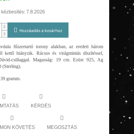
 kézbesítés:
7.8.2026
Hozzáadás a kosárhoz
vdala fűszertartó torony alakban, az eredeti három
l kettő hiányzik. Rácsos és virágmintás díszítéssel,
 Dávid-csillaggal. Magasság: 19 cm. Ezüst 925, Ag
 (Sterling).
,39 gramm.
MTATÁS
KÉRDÉS
MON KÖVETÉS
MEGOSZTÁS