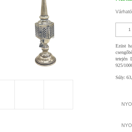
ből
0,0
Várható
csillag.
Ezüst ha
csengőbő
tetején
925/1000
Súly: 63
NYO
NYO