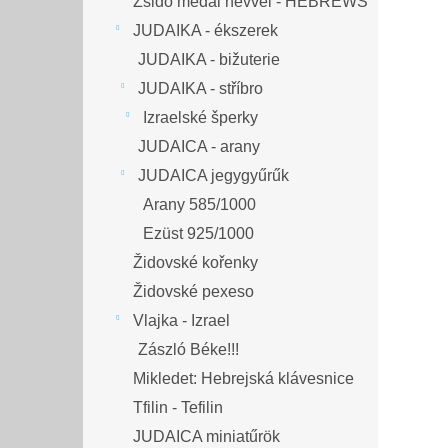
Zsidó medál névvel - HEBREWS
JUDAIKA - ékszerek
JUDAIKA - bižuterie
JUDAIKA - stříbro
Izraelské šperky
JUDAICA - arany
JUDAICA jegygyűrűk
Arany 585/1000
Ezüst 925/1000
Židovské kořenky
Židovské pexeso
Vlajka - Izrael
Zászló Béke!!!
Mikledet: Hebrejská klávesnice
Tfilin - Tefilin
JUDAICA miniatűrök