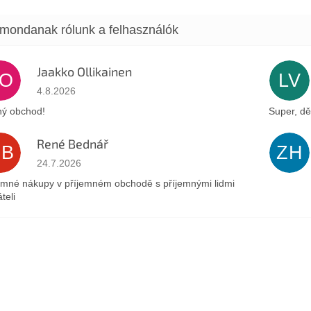
Jaakko Ollikainen
JO
LV
Az áruház értékelése 5-ből 5 csillag.
4.8.2026
ý obchod!
Super, dě
René Bednář
RB
ZH
Az áruház értékelése 5-ből 5 csillag.
24.7.2026
emné nákupy v příjemném obchodě s příjemnými lidmi
teli