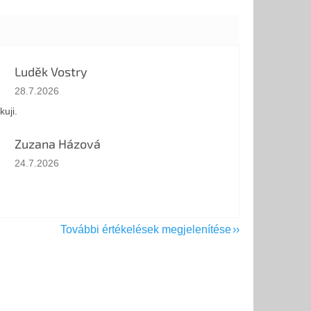
Luděk Vostry
Az áruház értékelése 5-ből 5 csillag.
28.7.2026
kuji.
Zuzana Házová
Az áruház értékelése 5-ből 5 csillag.
24.7.2026
További értékelések megjelenítése