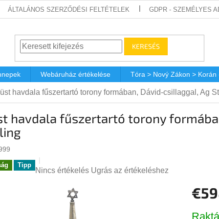
ÁLTALÁNOS SZERZŐDÉSI FELTÉTELEK
GDPR - SZEMÉLYES 
KERESÉS
nnepek
Webáruház értékelése
Tóra > Nový Zákon > Korán
üst havdala fűszertartó torony formában, Dávid-csillaggal, Ag St
t havdala fűszertartó torony formában
ling
999
ság
Tipp
A
Nincs értékelés
Ugrás az értékeléshez
termék
€59
átlagos
értékelése
Egységá
5-
Raktá