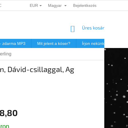
EUR
Magyar
ADATOK VÉDELME
DÁRKOVÉ KUPONY
Bejelentkezés
POSTAKÖLTSÉG JEW
KOSÁR
Üres kosár
 - zdarma MP3
Mit jelent a kóser?
Írjon nekünk
Virtuál
erling
, Dávid-csillaggal, Ag
8,80
r:
ron