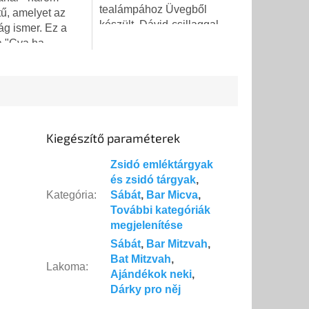
5,0
tealámpához Üvegből
ű, amelyet az
csillag.
készült, Dávid-csillaggal
ág ismer. Ez a
díszítve
a "Cva ha-
-Yisra'el" -
édelmi Erők (IDF)
ése. Három
szimbólum,...
Kiegészítő paraméterek
Zsidó emléktárgyak
és zsidó tárgyak
,
Kategória
:
Sábát
,
Bar Micva
,
További kategóriák
megjelenítése
Sábát
,
Bar Mitzvah
,
Bat Mitzvah
,
Lakoma
:
Ajándékok neki
,
Dárky pro něj