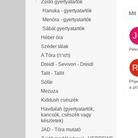
Zsidó gyertyatartók
Hanuka - gyertyatartók
Menóra - gyertyatartók
Sábát gyertyatartók
Héber óra
Széder tálak
Pěkn
A Tóra (תורה)
Dreidl - Sevivon - Dreidl
Talit - Tallit
Příj
Sófár
a přá
Mezuza
Kiddush csészék
Havdalah (gyertyatartók,
kancsók, csészék vagy
készletek)
JAD - Tóra mutató