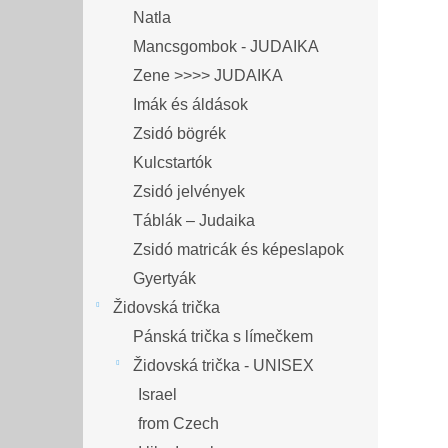
Natla
Mancsgombok - JUDAIKA
Zene >>>> JUDAIKA
Imák és áldások
Zsidó bögrék
Kulcstartók
Zsidó jelvények
Táblák – Judaika
Zsidó matricák és képeslapok
Gyertyák
Židovská trička
Pánská trička s límečkem
Židovská trička - UNISEX
Israel
from Czech