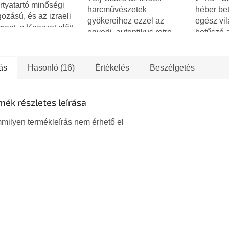
5,0
rtyatartó minőségi
harcművészetek
héber bet
csillag.
gozású, és az izraeli
gyökereihez ezzel az
egész vil
ment, a Kneszet előtt
egyedi, autentikus retro
betűszó 
menóra mintájára
stílusú pólóval! Ez a
Hagana le
t. A talp minta
patinás, szürke póló
Izraeli V
i és téglalap alakú....
vintage nyomtatással
- rövidít
ás
Hasonló (16)
Értékelés
Beszélgetés
tiszteleg a Krav Maga...
egyszerű 
mék részletes leírása
milyen termékleírás nem érhető el