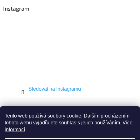
p
a
Instagram
t
í
Sledovat na Instagramu
Shekel.cz
Torah.cz
Kosher-coffee.cz
Tento web používá soubory cookie. Dalším procházením
tohoto webu vyjadřujete souhlas s jejich používáním.
Více
informací
Vytvořil Shoptet