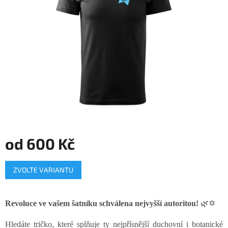
hvězdiček.
od
600 Kč
Měrná
ZVOLTE VARIANTU
cena:
Revoluce ve vašem šatníku schválena nejvyšší autoritou!
🌿✡️
Hledáte tričko, které splňuje ty nejpřísnější duchovní i botanické