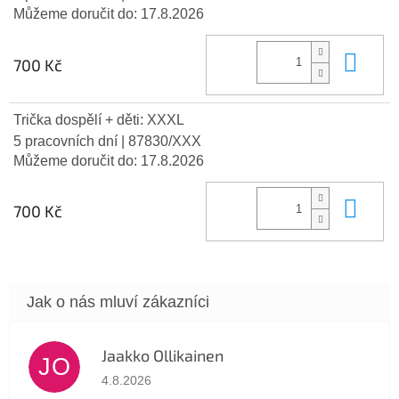
Můžeme doručit do:
17.8.2026
Do 
700 Kč
Trička dospělí + děti: XXXL
5 pracovních dní
| 87830/XXX
Můžeme doručit do:
17.8.2026
Do 
700 Kč
Jaakko Ollikainen
JO
Hodnocení obchodu je 5 z 5 hvězdiček.
4.8.2026