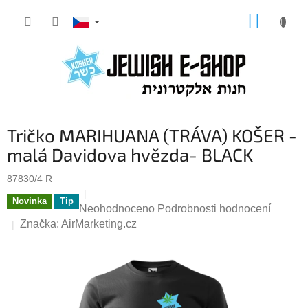
Přejít
NÁKUP
na
KOŠÍK
obsah
Tričko MARIHUANA (TRÁVA) KOŠER -
malá Davidova hvězda- BLACK
87830/4 R
Novinka
Tip
Průměrné
Neohodnoceno
Podrobnosti hodnocení
hodnocení
Značka:
AirMarketing.cz
produktu
je
0,0
z
5