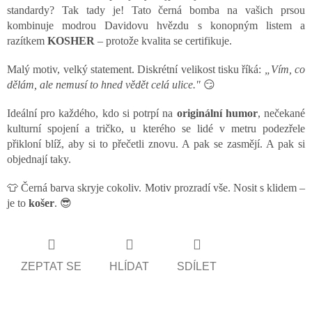
standardy? Tak tady je! Tato černá bomba na vašich prsou
kombinuje modrou Davidovu hvězdu s konopným listem a
razítkem
KOSHER
– protože kvalita se certifikuje.
Malý motiv, velký statement. Diskrétní velikost tisku říká:
„Vím, co
dělám, ale nemusí to hned vědět celá ulice."
😏
Ideální pro každého, kdo si potrpí na
originální humor
, nečekané
kulturní spojení a tričko, u kterého se lidé v metru podezřele
přikloní blíž, aby si to přečetli znovu. A pak se zasmějí. A pak si
objednají taky.
👕 Černá barva skryje cokoliv. Motiv prozradí vše. Nosit s klidem –
je to
košer
. 😎
ZEPTAT SE
HLÍDAT
SDÍLET