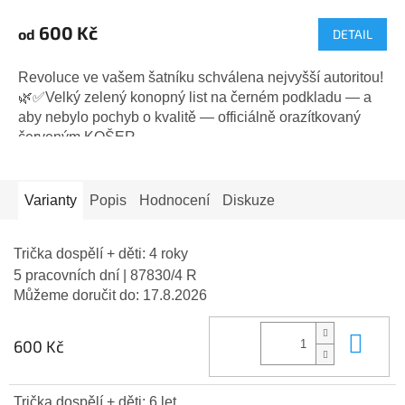
600 Kč
od
DETAIL
Revoluce ve vašem šatníku schválena nejvyšší autoritou!
🌿✅Velký zelený konopný list na černém podkladu — a
aby nebylo pochyb o kvalitě — officiálně orazítkovaný
červeným KOŠER....
Varianty
Popis
Hodnocení
Diskuze
Trička dospělí + děti: 4 roky
5 pracovních dní
| 87830/4 R
Můžeme doručit do:
17.8.2026
Do 
600 Kč
Trička dospělí + děti: 6 let