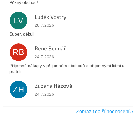
Pěkný obchod!
Luděk Vostry
LV
Hodnocení obchodu je 5 z 5 hvězdiček.
28.7.2026
Super, děkuji.
René Bednář
RB
Hodnocení obchodu je 5 z 5 hvězdiček.
24.7.2026
Příjemné nákupy v příjemném obchodě s příjemnými lidmi a
přáteli
Zuzana Házová
ZH
Hodnocení obchodu je 5 z 5 hvězdiček.
24.7.2026
Zobrazit další hodnocení
Z
á