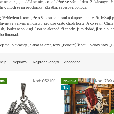
se nepracuje, nedělá se nic, co je běžné ve všední den. Zakázaných č
e hry, chodí se na procházky. Zkrátka, šábesová pohoda.
:
Vzhledem k tomu, že o šábesu se nesmí nakupovat ani vařit, bývají př
 hlavně ve velkém množství, protože často chodí hosté. A co se jí? Chala
fish, šoulet nebo kugl. Jsou to alespoň tři chody, je to dobré, jí se dlou
bo limonáda.
řejeme:
Nejčastěji „Šabat šalom“, tedy „Pokojný šabat“. Někdy tady „G
nější
Nejdražší
Nejprodávanější
Abecedně
Kód:
052101
Kód:
78/X
nka
Novinka
Tip