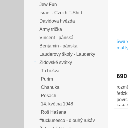
Jew Fun
Israel - Czech T-Shirt
Davidova hvězda
Army trička
Vincent - pánská
Swaro
Benjamin - pánská
malé,
šaton
Lauderovy školy - Lauderky
Źidovské svátky
Tu bi-švat
690
Purim
rozmě
Chanuka
řetíz
Pesach
povrc
14. května 1948
krabi
Roš Hašana
#fuckunesco - dlouhý rukáv