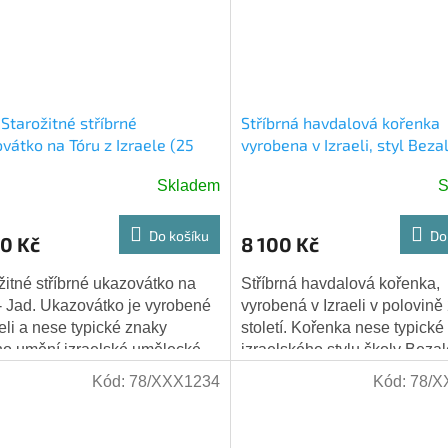
 Starožitné stříbrné
Stříbrná havdalová kořenka
vátko na Tóru z Izraele (25
vyrobena v Izraeli, styl Beza
925/1000
Skladem
S
Do košíku
Do
0 Kč
8 100 Kč
žitné stříbrné ukazovátko na
Stříbrná havdalová kořenka,
- Jad. Ukazovátko je vyrobené
vyrobená v Izraeli v polovině
aeli a nese typické znaky
století. Kořenka nese typické
ho umění izraelské umělecké
izraelského stylu školy Bezal
 Bezalel, kombinující jemenský
kombinující jemnský filigrán 
Kód:
78/XXX1234
Kód:
78/X
n...
klasickými...