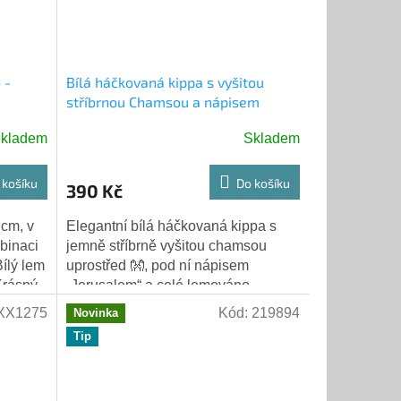
 -
Bílá háčkovaná kippa s vyšitou
stříbrnou Chamsou a nápisem
Jerusalem
kladem
Skladem
 košíku
Do košíku
390 Kč
cm, v
Elegantní bílá háčkovaná kippa s
binaci
jemně stříbrně vyšitou chamsou
Bílý lem
uprostřed 👐, pod ní nápisem
Krásný
„Jerusalem“ a celé lemováno
třpytivým stříbrem ✨🕍 – dokonalý
XX1275
Kód:
219894
Novinka
symbol ochrany a elegance!
Tip