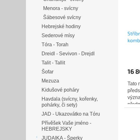
Menora - svícny
Šábesové svícny
Hebrejské hodiny
Stříb
Sederové mísy
komb
Tóra - Torah
svícn
Dreidl - Sevivon - Drejdl
Talit - Tallit
16 8
Šofar
Mezuza
Tato 
Kidušové poháry
předs
význa
Havdala (svícny, kořenky,
předm
pohárky, či sety)
prove
JAD - Ukazovátko na Tóru
kvalit
Přívěšek Vaše jméno -
HEBREJSKY
JUDAIKA - Šperky