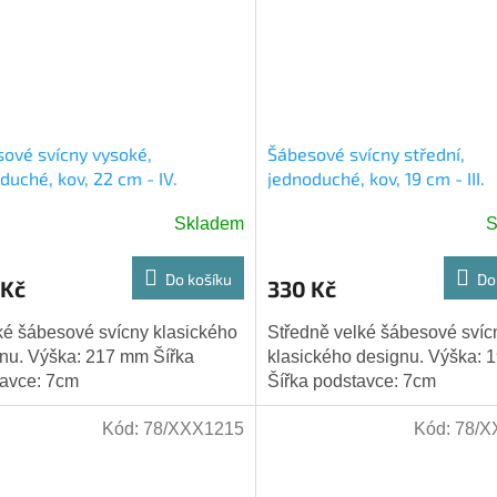
ové svícny vysoké,
Šábesové svícny střední,
duché, kov, 22 cm - IV.
jednoduché, kov, 19 cm - III.
Skladem
S
Do košíku
Do
 Kč
330 Kč
é šábesové svícny klasického
Středně velké šábesové svíc
nu. Výška: 217 mm Šířka
klasického designu. Výška: 
avce: 7cm
Šířka podstavce: 7cm
Kód:
78/XXX1215
Kód:
78/X