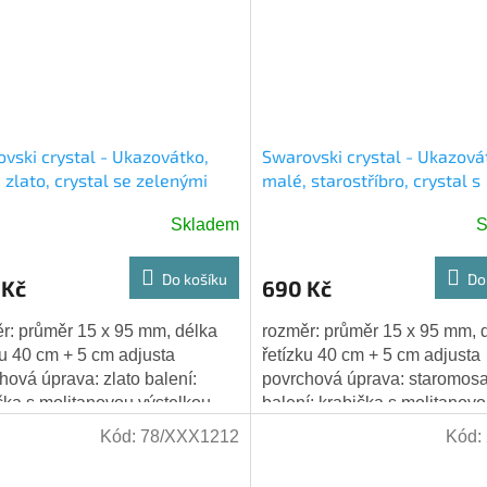
vski crystal - Ukazovátko,
Swarovski crystal - Ukazová
 zlato, crystal se zelenými
malé, starostříbro, crystal s
y, řetízek s adjustou
černými šatony, řetízek s ad
Skladem
S
Do košíku
Do
 Kč
690 Kč
r: průměr 15 x 95 mm, délka
rozměr: průměr 15 x 95 mm, 
ku 40 cm + 5 cm adjusta
řetízku 40 cm + 5 cm adjusta
hová úprava: zlato balení:
povrchová úprava: staromos
čka s molitanovou výstelkou
balení: krabička s molitanov
výstelkou
Kód:
78/XXX1212
Kód: