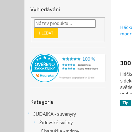
Vyhledávání
Háčko
HLEDAT
modr
300
Háčko
s dek
světl
pruho
Přeskočit
vhodn
Kategorie
kategorie
Tip
zprac
JUDAIKA - suvenýry
Židovské svícny
Chanukija - svícny