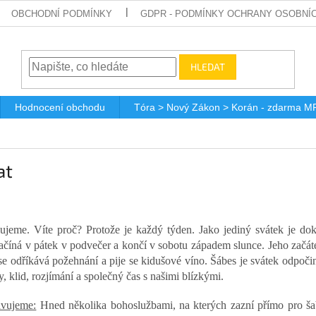
OBCHODNÍ PODMÍNKY
GDPR - PODMÍNKY OCHRANY OSOBNÍ
HLEDAT
Hodnocení obchodu
Tóra > Nový Zákon > Korán - zdarma M
at
ujeme. Víte proč? Protože je každý týden. Jako jediný svátek je dok
ačíná v pátek v podvečer a končí v sobotu západem slunce. Jeho začá
se odříkává požehnání a pije se kidušové víno. Šábes je svátek odpočin
, klid, rozjímání a společný čas s našimi blízkými.
avujeme:
Hned několika bohoslužbami, na kterých zazní přímo pro šab