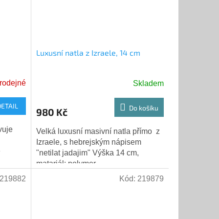
Luxusní natla z Izraele, 14 cm
rodejné
Skladem
DETAIL
Do košíku
980 Kč
vuje
Velká luxusní masivní natla přímo z
Izraele, s hebrejským nápisem
ě
"netilat jadajim" Výška 14 cm,
matariál: polymer
ta.
219882
Kód:
219879
.