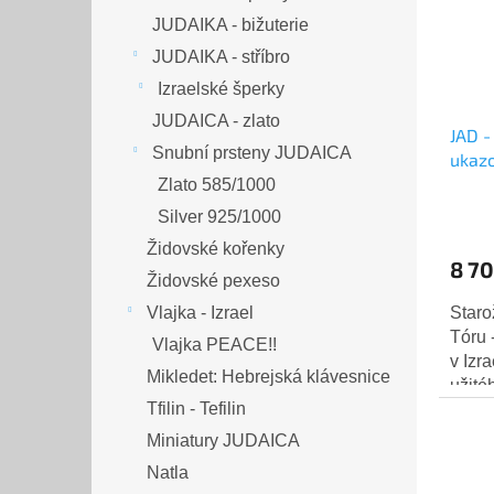
JUDAIKA - bižuterie
JUDAIKA - stříbro
Izraelské šperky
JUDAICA - zlato
JAD -
Snubní prsteny JUDAICA
ukazo
cm)
Zlato 585/1000
Silver 925/1000
Židovské kořenky
8 70
Židovské pexeso
Staro
Vlajka - Izrael
Tóru 
Vlajka PEACE!!
v Izr
Mikledet: Hebrejská klávesnice
užité
Tfilin - Tefilin
školy
filigrá
Miniatury JUDAICA
Natla