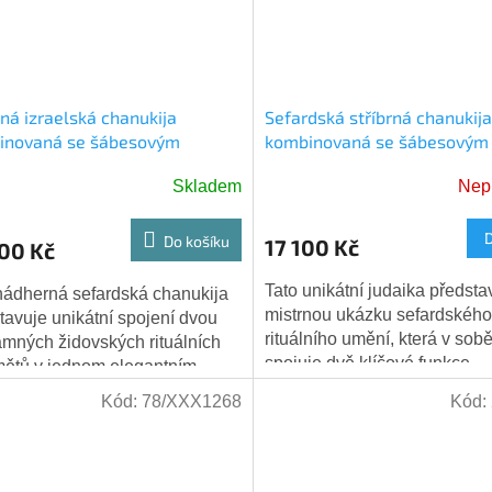
rná izraelská chanukija
Sefardská stříbrná chanukija
inovaná se šábesovým
kombinovaná se šábesovým
em, Ag 925
svícnem
Skladem
Nep
Do košíku
17 100 Kč
00 Kč
Tato unikátní judaika předsta
nádherná sefardská chanukija
mistrnou ukázku sefardského
tavuje unikátní spojení dvou
rituálního umění, která v sob
mných židovských rituálních
spojuje dvě klíčové funkce
ětů v jednom elegantním
domácího náboženského živo
dení. Svícen je vyroben z
Kód:
78/XXX1268
Kód:
Předmět je koncipován jako..
ního...