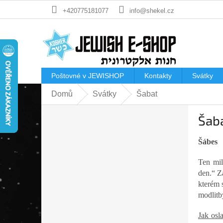
Přejít
+420775181077
info@shekel.cz
na
obsah
Poštovné v JEWISHOP
Kontakty
Svátky
Domů
Svátky
Šabat
P
Šab
o
s
t
Šábes
r
Ten mil
a
den.“ Z
n
kterém 
n
modlitby
í
p
Jak osl
a