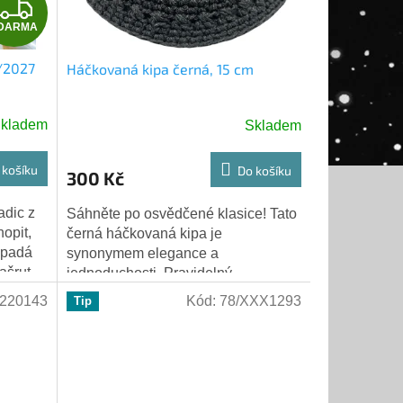
Z
DARMA
D
6/2027
Háčkovaná kipa černá, 15 cm
A
R
kladem
Skladem
M
 košíku
Do košíku
300 Kč
A
adic z
Sáhněte po osvědčené klasice! Tato
opit,
černá háčkovaná kipa je
ypadá
synonymem elegance a
ašrut
jednoduchosti. Pravidelný
y?...
háčkovaný vzor dodává kipě tradiční
220143
Kód:
78/XXX1293
Tip
vzhled, zatímco moderní výrobní...