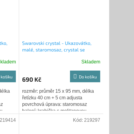
tko,
Swarovski crystal - Ukazovátko,
malé, staromosaz, crystal se
justou
světlými šatony, řetízek s adjustou
kladem
Skladem
 košíku
Do košíku
690 Kč
délka
rozměr: průměr 15 x 95 mm, délka
řetízku 40 cm + 5 cm adjusta
az
povrchová úprava: staromosaz
ou
balení: krabička s molitanovou
výstelkou
219414
Kód:
219297