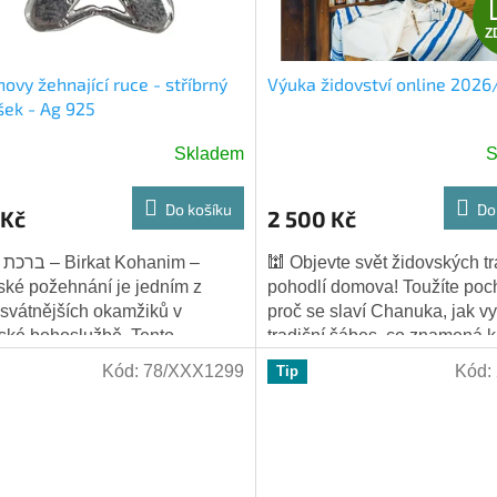
Z
ovy žehnající ruce - stříbrný
Výuka židovství online 202
šek - Ag 925
Skladem
S
Do košíku
Do
 Kč
2 500 Kč
irkat Kohanim –
🕍 Objevte svět židovských tr
ké požehnání je jedním z
pohodlí domova! Toužíte poch
svátnějších okamžiků v
proč se slaví Chanuka, jak v
ské bohoslužbě. Tento
tradiční šábes, co znamená k
sek zachycuje jedinečné gesto
nebo jak se správně čte z Tór
Kód:
78/XXX1299
Kód:
Tip
..