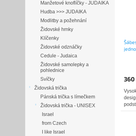
Manžetové knoflíčky - JUDAIKA
Hudba >>> JUDAIKA
Modlitby a požehnání
Židovské hrnky
Klíčenky
Šábes
Židovské odznáčky
jedno
Cedule - Judaica
Židovské samolepky a
pohlednice
360
Svíčky
Židovská trička
Vysok
Pánská trička s límečkem
desig
podst
Židovská trička - UNISEX
Israel
from Czech
I like Israel