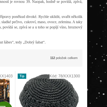
inností je rovnou 39. Naopak, hodně se povídá, zpívá,
ípravy poněkud divoké. Rychle uklidit, uvařit několik
, sladké pečivo, cukroví, maso, ovoce, zelenina. A taky
ho, povídá se, zpívá se a u toho se popíjí víno, hroznový
ut šábes“, tedy „Dobrý šabat“.
112
položek celkem
XX1403
Kód:
78/XXX1300
Tip