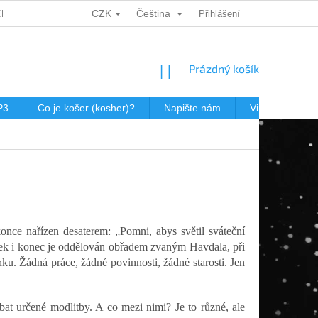
CZK
Čeština
CH ÚDAJŮ
DÁRKOVÉ KUPONY
POŠTOVNÉ V JEWISHOP
Přihlášení
NÁKUPNÍ
Prázdný košík
KOŠÍK
P3
Co je košer (kosher)?
Napište nám
Virtualní prohl
once nařízen desaterem: „Pomni, abys světil sváteční
tek i konec je oddělován obřadem zvaným Havdala, při
ku. Žádná práce, žádné povinnosti, žádné starosti. Jen
at určené modlitby. A co mezi nimi? Je to různé, ale