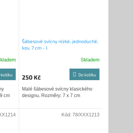
Šábesové svícny nízké, jednoduché,
kov, 7 cm - I.
kladem
Skladem
 košíku
Do košíku
250 Kč
ny
Malé šábesové svícny klasického
19 cm
designu. Rozměry: 7 x 7 cm
XX1214
Kód:
78/XXX1213