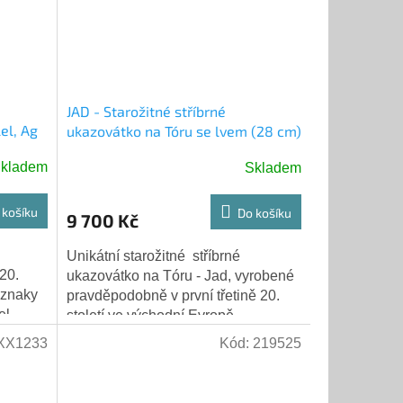
JAD - Starožitné stříbrné
lel, Ag
ukazovátko na Tóru se lvem (28 cm)
kladem
Skladem
 košíku
Do košíku
9 700 Kč
Unikátní starožitné stříbrné
 20.
ukazovátko na Tóru - Jad, vyrobené
 znaky
pravděpodobně v první třetině 20.
el,
století ve východní Evropě.
s
Ukazovátko je ze stříbra a váží 111,7
XX1233
Kód:
219525
gramů.