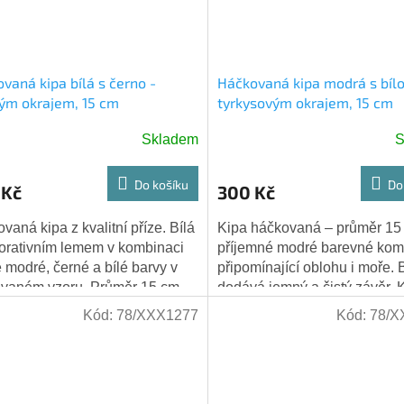
vaná kipa bílá s černo -
Háčkovaná kipa modrá s bílo
ým okrajem, 15 cm
tyrkysovým okrajem, 15 cm
Skladem
S
Do košíku
Do
 Kč
300 Kč
vaná kipa z kvalitní příze. Bílá
Kipa háčkovaná – průměr 15 
orativním lemem v kombinaci
příjemné modré barevné kom
e modré, černé a bílé barvy v
připomínající oblohu i moře. 
vaném vzoru. Průměr 15 cm,
dodává jemný a čistý závěr. 
á pro dospělé. Pečlivé
a osobitý dárek.
Kód:
78/XXX1277
Kód:
78/X
ování,...