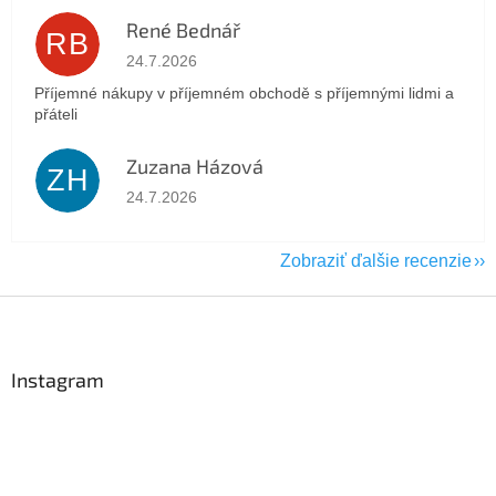
René Bednář
RB
Hodnotenie obchodu je 5 z 5 hviezdičiek.
24.7.2026
Příjemné nákupy v příjemném obchodě s příjemnými lidmi a
přáteli
Zuzana Házová
ZH
Hodnotenie obchodu je 5 z 5 hviezdičiek.
24.7.2026
Zobraziť ďalšie recenzie
Z
á
p
ä
Instagram
t
i
e