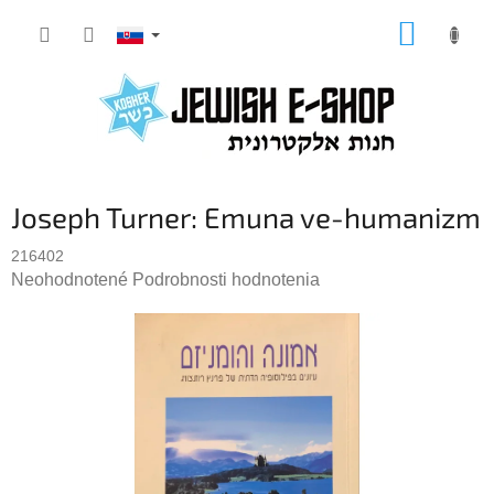
Prejsť
NÁKUP
na
KOŠÍK
obsah
Joseph Turner: Emuna ve-humanizm
216402
Priemerné
Neohodnotené
Podrobnosti hodnotenia
hodnotenie
produktu
je
0,0
z
5
hviezdičiek.