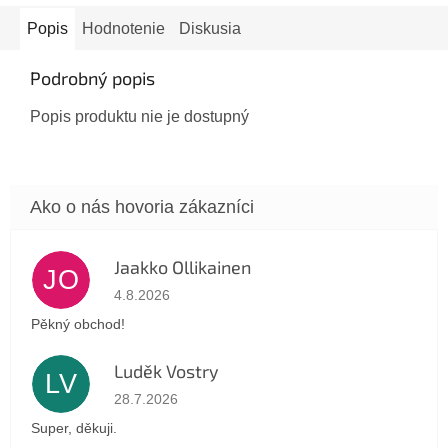
Popis
Hodnotenie
Diskusia
Podrobný popis
Popis produktu nie je dostupný
Jaakko Ollikainen
JO
Hodnotenie obchodu je 5 z 5 hviezdičiek.
4.8.2026
Pěkný obchod!
Luděk Vostry
LV
Hodnotenie obchodu je 5 z 5 hviezdičiek.
28.7.2026
Super, děkuji.