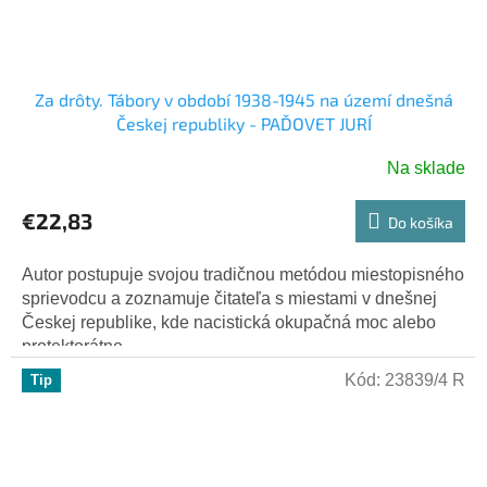
Za drôty. Tábory v období 1938-1945 na území dnešná
Českej republiky - PAĎOVET JURÍ
Na sklade
€22,83
Do košíka
Autor postupuje svojou tradičnou metódou miestopisného
sprievodcu a zoznamuje čitateľa s miestami v dnešnej
Českej republike, kde nacistická okupačná moc alebo
protektorátne...
Kód:
23839/4 R
Tip