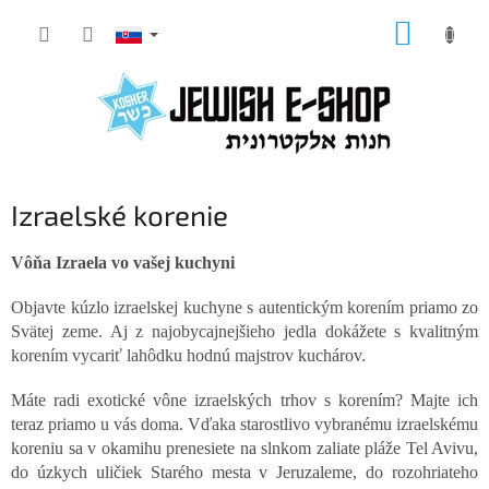
Prejsť
NÁKUP
na
KOŠÍK
obsah
Izraelské korenie
Vôňa Izraela vo vašej kuchyni
Objavte kúzlo izraelskej kuchyne s autentickým korením priamo zo
Svätej zeme. Aj z najobycajnejšieho jedla dokážete s kvalitným
korením vycariť lahôdku hodnú majstrov kuchárov.
Máte radi exotické vône izraelských trhov s korením? Majte ich
teraz priamo u vás doma. Vďaka starostlivo vybranému izraelskému
koreniu sa v okamihu prenesiete na slnkom zaliate pláže Tel Avivu,
do úzkych uličiek Starého mesta v Jeruzaleme, do rozohriateho