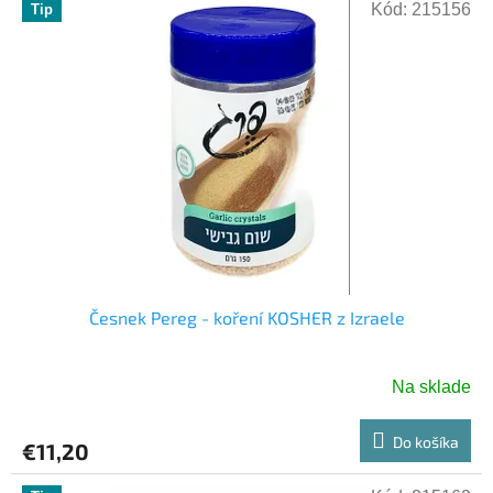
Kód:
215156
Tip
Česnek Pereg - koření KOSHER z Izraele
Na sklade
Do košíka
€11,20