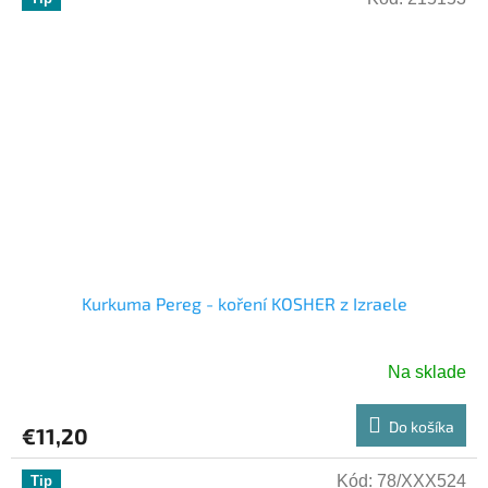
Kurkuma Pereg - koření KOSHER z Izraele
Na sklade
Do košíka
€11,20
Kód:
78/XXX524
Tip