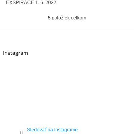
EXSPIRACE 1. 6. 2022
5
položiek celkom
O
v
l
Z
á
á
d
p
a
ä
Instagram
c
t
i
i
e
p
e
r
v
k
y
v
ý
p
i
s
u
Sledovať na Instagrame