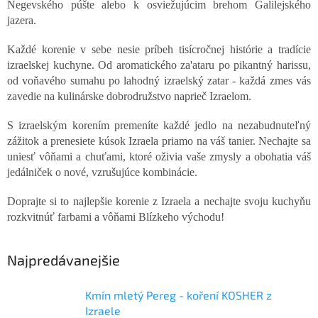
Negevského púšte alebo k osviežujúcim brehom Galilejského
jazera.
Každé korenie v sebe nesie príbeh tisícročnej histórie a tradície
izraelskej kuchyne. Od aromatického za'ataru po pikantný harissu,
od voňavého sumahu po lahodný izraelský zatar - každá zmes vás
zavedie na kulinárske dobrodružstvo naprieč Izraelom.
S izraelským korením premeníte každé jedlo na nezabudnuteľný
zážitok a prenesiete kúsok Izraela priamo na váš tanier. Nechajte sa
uniesť vôňami a chuťami, ktoré oživia vaše zmysly a obohatia váš
jedálniček o nové, vzrušujúce kombinácie.
Doprajte si to najlepšie korenie z Izraela a nechajte svoju kuchyňu
rozkvitnúť farbami a vôňami Blízkeho východu!
Chat
Chat
Najpredávanejšie
textarea
textarea
Kmín mletý Pereg - koření KOSHER z
Izraele