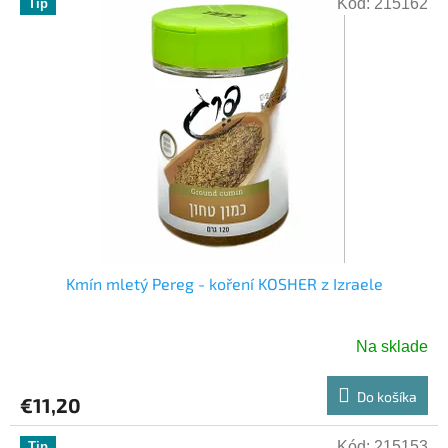
Kód:
215162
Tip
Kmín mletý Pereg - koření KOSHER z Izraele
Na sklade
Do košíka
€11,20
Kód:
215153
Tip