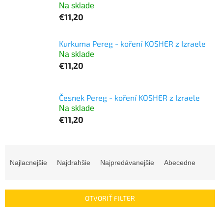
Na sklade
€11,20
Kurkuma Pereg - koření KOSHER z Izraele
Na sklade
€11,20
Česnek Pereg - koření KOSHER z Izraele
Na sklade
€11,20
R
a
Najlacnejšie
Najdrahšie
Najpredávanejšie
Abecedne
d
e
n
OTVORIŤ FILTER
i
e