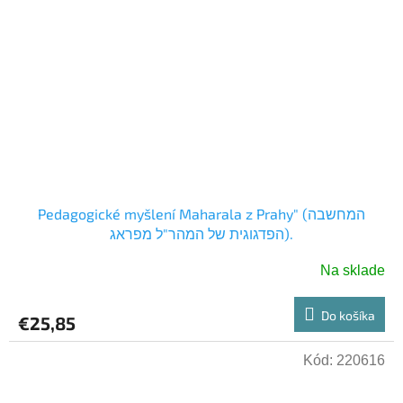
Pedagogické myšlení Maharala z Prahy" (המחשבה
הפדגוגית של המהר"ל מפראג).
Na sklade
Do košíka
€25,85
Kód:
220616