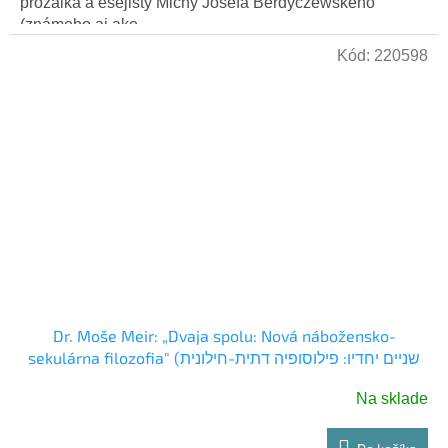
prozaika a esejisty Michy Josefa Berdyczewského
(známeho aj ako...
Kód:
220598
Dr. Moše Meir: „Dvaja spolu: Nová nábožensko-
sekulárna filozofia" (שניים יחדיו: פילוסופיה דתית-חילונית
חדשה) Hebrejsky
Na sklade