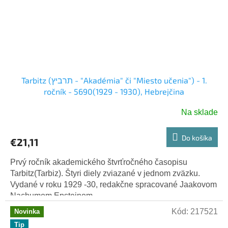
Tarbitz (תרביץ - "Akadémia" či "Miesto učenia") - 1.
ročník - 5690(1929 - 1930), Hebrejčina
Na sklade
Do košíka
€21,11
Prvý ročník akademického štvrťročného časopisu
Tarbitz(Tarbiz). Štyri diely zviazané v jednom zväzku.
Vydané v roku 1929 -30, redakčne spracované Jaakovom
Nachumom Epsteinom....
Kód:
217521
Novinka
Tip