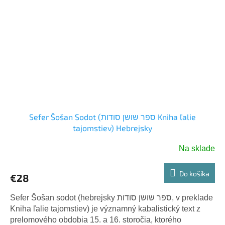
Sefer Šošan Sodot (ספר שושן סודות Kniha ľalie
tajomstiev) Hebrejsky
Na sklade
Do košíka
€28
Sefer Šošan sodot (hebrejsky ספר שושן סודות, v preklade
Kniha ľalie tajomstiev) je významný kabalistický text z
prelomového obdobia 15. a 16. storočia, ktorého