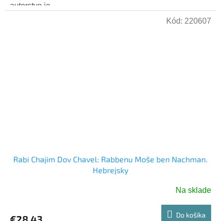
autorstvo je...
Kód:
220607
Rabi Chajim Dov Chavel: Rabbenu Moše ben Nachman.
Hebrejsky
Na sklade
Do košíka
€28,43