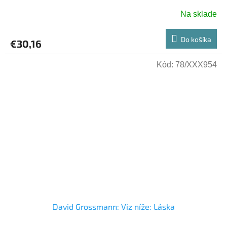
Hebrejsky
Na sklade
Do košíka
€30,16
Kód:
78/XXX954
David Grossmann: Viz níže: Láska