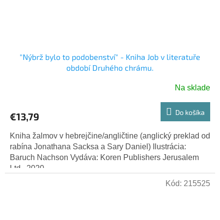
"Nýbrž bylo to podobenství" - Kniha Job v literatuře
období Druhého chrámu.
Na sklade
Do košíka
€13,79
Kniha žalmov v hebrejčine/angličtine (anglický preklad od
rabína Jonathana Sacksa a Sary Daniel) Ilustrácia:
Baruch Nachson Vydáva: Koren Publishers Jerusalem
Ltd., 2020
Kód:
215525