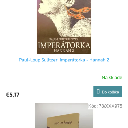
s
u
p
k
r
t
o
o
d
v
u
k
t
o
v
Paul-Loup Sulitzer: Imperátorka - Hannah 2
Na sklade
Do košíka
€5,17
Kód:
78/XXX975