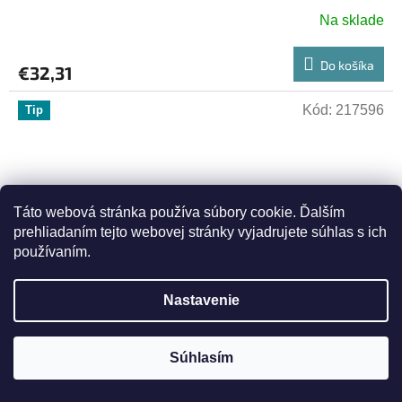
Na sklade
Do košíka
€32,31
Kód:
217596
Tip
Táto webová stránka používa súbory cookie. Ďalším
prehliadaním tejto webovej stránky vyjadrujete súhlas s ich
používaním.
Nastavenie
Súhlasím
Uri Ehrrlich: "Všechny mé údy budou říkat". Hebrejsky