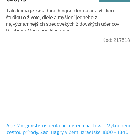
Táto kniha je zásadnou biografickou a analytickou
študiou o živote, diele a myšlení jedného z
najvýznamnejších stredovekých židovských učencov
Rabbenu Moše ben Nachmana...
Kód:
217518
Arje Morgenstern: Geula be-derech ha-teva - Vykoupení
cestou přírody. Žáci Hagry v Zemi Izraelské 1800 - 1840.