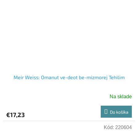
Meir Weiss: Omanut ve-deot be-mizmorej Tehilim
Na sklade
Do košíka
€17,23
Kód:
220604