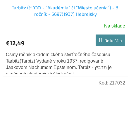
Tarbitz (תרביץ - "Akadémia" či "Miesto učenia") - 8.
ročník - 5697(1937) Hebrejsky
Na sklade
Do košíka
€12,49
Ôsmy ročník akademického štvrťročného časopisu
Tarbitz(Tarbiz) Vydané v roku 1937, redigované
Jaakovom Nachumom Epsteinom. Tarbiz - תרביץ je
uznávaný akademický štvrťročník...
Kód:
217032