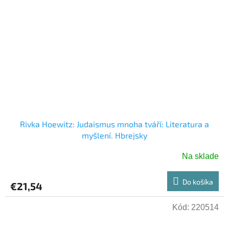
Rivka Hoewitz: Judaismus mnoha tváří: Literatura a
myšlení. Hbrejsky
Na sklade
Do košíka
€21,54
Kód:
220514