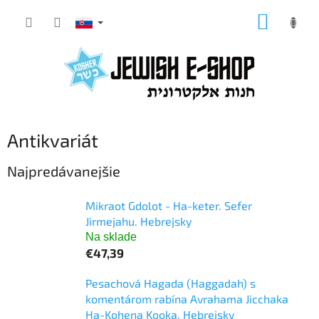
Prejsť
NÁKUP
na
KOŠÍK
obsah
Antikvariát
Najpredávanejšie
Mikraot Gdolot - Ha-keter. Sefer
Jirmejahu. Hebrejsky
Na sklade
€47,39
Pesachová Hagada (Haggadah) s
komentárom rabína Avrahama Jicchaka
Ha-Kohena Kooka. Hebrejsky