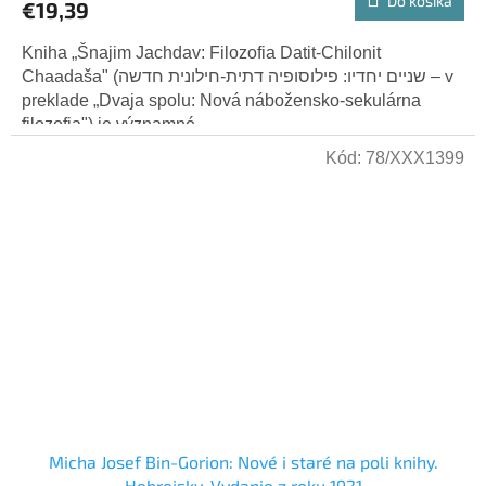
Do košíka
€19,39
Kniha „Šnajim Jachdav: Filozofia Datit-Chilonit
Chaadaša" (שניים יחדיו: פילוסופיה דתית-חילונית חדשה – v
preklade „Dvaja spolu: Nová nábožensko-sekulárna
filozofia") je významné...
Kód:
78/XXX1399
Micha Josef Bin-Gorion: Nové i staré na poli knihy.
Hebrejsky. Vydanie z roku 1921