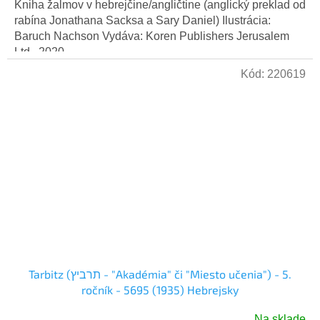
Kniha žalmov v hebrejčine/angličtine (anglický preklad od
rabína Jonathana Sacksa a Sary Daniel) Ilustrácia:
Baruch Nachson Vydáva: Koren Publishers Jerusalem
Ltd., 2020
Kód:
220619
Tarbitz (תרביץ - "Akadémia" či "Miesto učenia") - 5.
ročník - 5695 (1935) Hebrejsky
Na sklade