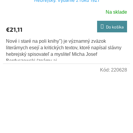
Na sklade
Do košíka
€21,11
Nové i staré na poli knihy") je významný zväzok
literárnych esejí a kritických textov, ktoré napísal slávny
hebrejský spisovateľ a mysliteľ Micha Josef
Berdyczewski (známy aj...
Kód:
220628