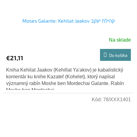
Moses Galante: Kehilat Jaakov קהילת יעקב
Na sklade
Do košíka
€21,11
Kniha Kehilat Jaakov (Kehillat Ya'akov) je kabalistický
komentár ku knihe Kazateľ (Kohelet), ktorý napísal
významný rabín Moshe ben Mordechai Galante. Rabín
Moshe ben Mordechai...
Kód:
78/XXX1401