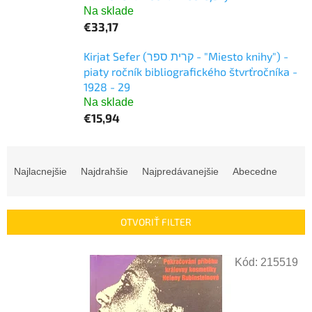
Na sklade
€33,17
Kirjat Sefer (קרית ספר - "Miesto knihy") -
piaty ročník bibliografického štvrťročníka -
1928 - 29
Na sklade
€15,94
R
a
Najlacnejšie
Najdrahšie
Najpredávanejšie
Abecedne
d
e
n
OTVORIŤ FILTER
i
e
V
p
Kód:
215519
ý
r
p
o
i
d