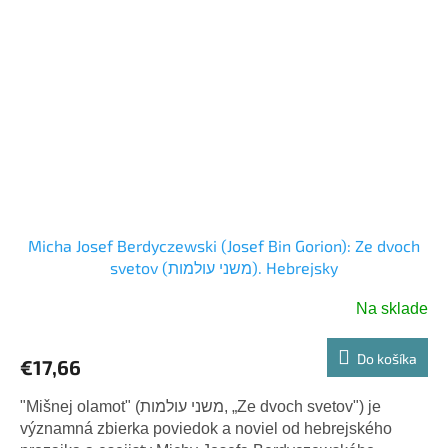
Micha Josef Berdyczewski (Josef Bin Gorion): Ze dvoch
svetov (משני עולמות). Hebrejsky
Na sklade
Do košíka
€17,66
"Mišnej olamot" (משני עולמות, „Ze dvoch svetov") je
významná zbierka poviedok a noviel od hebrejského