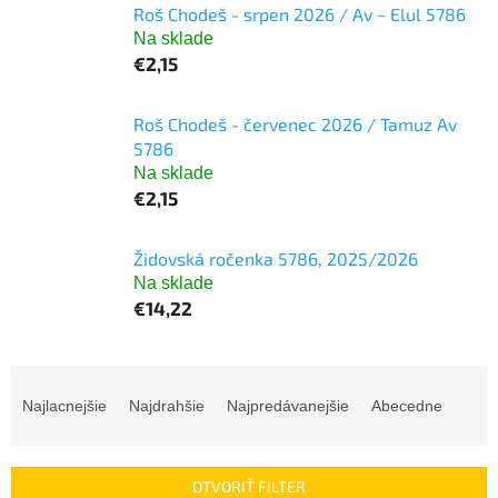
Roš Chodeš - srpen 2026 / Av ~ Elul 5786
Na sklade
€2,15
Roš Chodeš - červenec 2026 / Tamuz Av
5786
Na sklade
€2,15
Židovská ročenka 5786, 2025/2026
Na sklade
€14,22
R
a
Najlacnejšie
Najdrahšie
Najpredávanejšie
Abecedne
d
e
n
OTVORIŤ FILTER