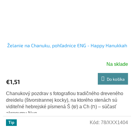
Želanie na Chanuku, pohľadnice ENG - Happy Hanukkah
Na sklade
Do košíka
€1,51
Chanukový pozdrav s fotografiou tradičného dreveného
dreidelu (štvorstrannej kocky), na ktorého stenách sú
viditeľné hebrejské písmená Š (שׁ) a Ch (ח) – súčasť
akronymu Nun,...
Kód:
78/XXX1404
Tip