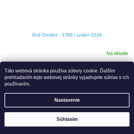
Roš Chodeš - 5786 | Leden 2026
Na sklade
Do košíka
€2,15
Táto webová stránka používa súbory cookie. Ďalším
prehliadaním tejto webovej stránky vyjadrujete súhlas s ich
Kód:
219846
používaním.
Nastavenie
Súhlasím