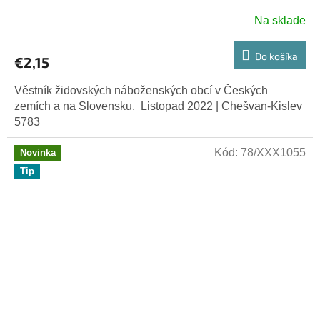
Na sklade
Do košíka
€2,15
Věstník židovských náboženských obcí v Českých
zemích a na Slovensku. Listopad 2022 | Chešvan-Kislev
5783
Kód:
78/XXX1055
Novinka
Tip