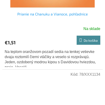
Prianie na Chanuku a Vianoce, pohľadnice
Na sklade
Do košíka
€1,51
Na teplom oranžovom pozadí sedia na tenkej vetievke
dvaja roztomilí čierni vtáčiky a veselo si rozprávajú.
Jeden, ozdobený modrou kipou s Davidovou hviezdou,
praje „Veselé...
Kód:
78/XXX1134