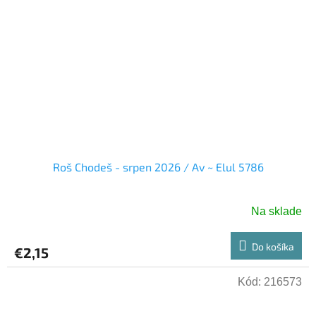
Roš Chodeš - srpen 2026 / Av ~ Elul 5786
Na sklade
Do košíka
€2,15
Kód:
216573