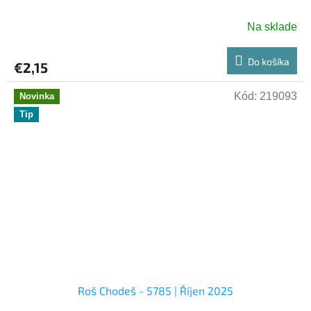
Na sklade
Do košíka
€2,15
Kód:
219093
Novinka
Tip
Roš Chodeš - 5785 | Říjen 2025