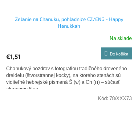
Želanie na Chanuku, pohľadnice CZ/ENG - Happy
Hanukkah
Na sklade
Do košíka
€1,51
Chanukový pozdrav s fotografiou tradičného dreveného
dreidelu (štvorstrannej kocky), na ktorého stenách sú
viditeľné hebrejské písmená Š (שׁ) a Ch (ח) – súčasť
akronymu Nun,...
Kód:
78/XXX73