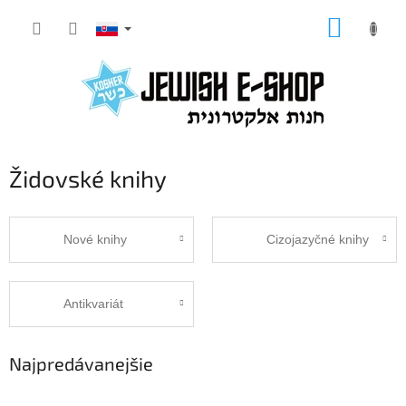
Prejsť
NÁKUP
na
KOŠÍK
obsah
Židovské knihy
Nové knihy
Cizojazyčné knihy
Antikvariát
Najpredávanejšie