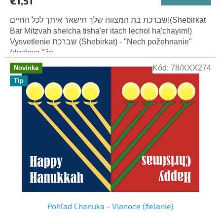
€1,51
שברכת בת המצווה שלך תישאר איתך לכל החיים!(Shebirkat
Bar Mitzvah shelcha tisha'er itach lechol ha'chayim!)
Vysvetlenie שברכת (Shebirkat) - "Nech požehnanie"
(doslova "že...
Kód:
78/XXX274
Novinka
Tip
Pohľad Chanuka - Vianoce (želanie)