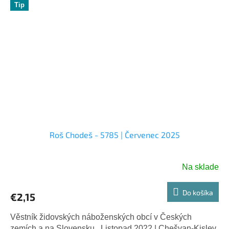
Tip
Roš Chodeš - 5785 | Červenec 2025
Na sklade
Do košíka
€2,15
Věstník židovských náboženských obcí v Českých
zemích a na Slovensku. Listopad 2022 | Chešvan-Kislev