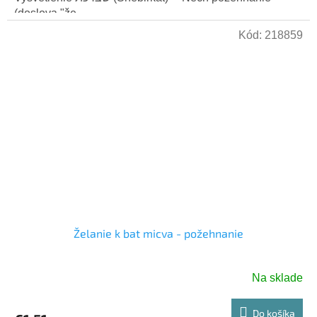
(doslova "že...
Kód:
218859
Želanie k bat micva - požehnanie
Na sklade
Do košíka