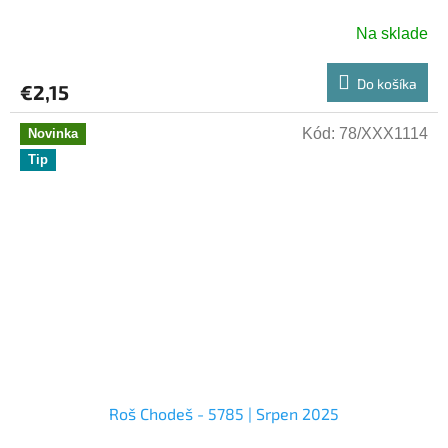
Na sklade
Do košíka
€2,15
Kód:
78/XXX1114
Novinka
Tip
Roš Chodeš - 5785 | Srpen 2025