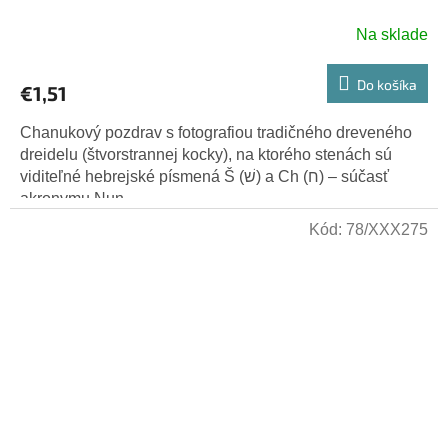
Na sklade
Do košíka
€1,51
Chanukový pozdrav s fotografiou tradičného dreveného
dreidelu (štvorstrannej kocky), na ktorého stenách sú
viditeľné hebrejské písmená Š (שׁ) a Ch (ח) – súčasť
akronymu Nun,...
Kód:
78/XXX275