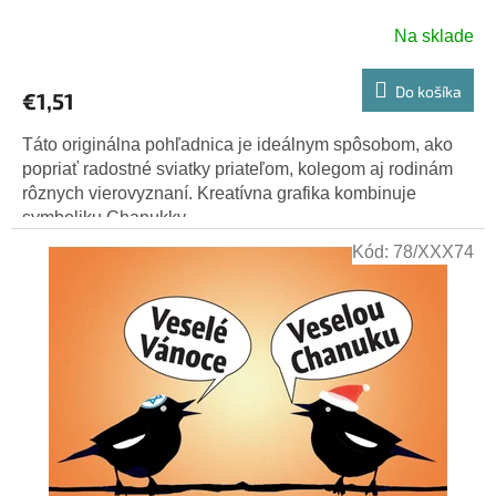
Na sklade
Do košíka
€1,51
Táto originálna pohľadnica je ideálnym spôsobom, ako
popriať radostné sviatky priateľom, kolegom aj rodinám
rôznych vierovyznaní. Kreatívna grafika kombinuje
symboliku Chanukky...
Kód:
78/XXX74