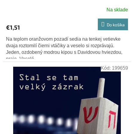
Na sklade
Do košíka
€1,51
Na teplom oranžovom pozadí sedia na tenkej vetievke
dvaja roztomilí čierni vtáčiky a veselo si rozprávajú.
Jeden, ozdobený modrou kipou s Davidovou hviezdou,
praje „Veselé...
Kód:
199659