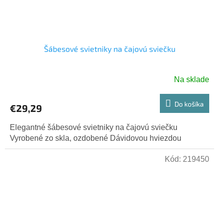
Šábesové svietniky na čajovú sviečku
Na sklade
Priemerné
hodnotenie
produktu
Do košíka
€29,29
je
5,0
Elegantné šábesové svietniky na čajovú sviečku
z
Vyrobené zo skla, ozdobené Dávidovou hviezdou
5
hviezdičiek.
Kód:
219450