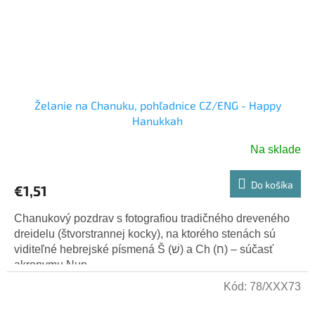
Želanie na Chanuku, pohľadnice CZ/ENG - Happy
Hanukkah
Na sklade
Do košíka
€1,51
Chanukový pozdrav s fotografiou tradičného dreveného
dreidelu (štvorstrannej kocky), na ktorého stenách sú
viditeľné hebrejské písmená Š (שׁ) a Ch (ח) – súčasť
akronymu Nun,...
Kód:
78/XXX73