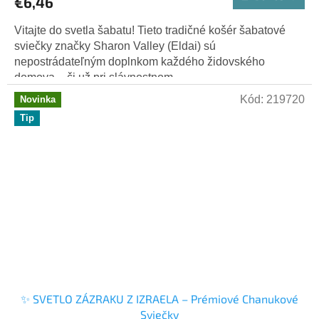
€6,46
Vitajte do svetla šabatu! Tieto tradičné košér šabatové
sviečky značky Sharon Valley (Eldai) sú
nepostrádateľným doplnkom každého židovského
domova – či už pri slávnostnom...
Kód:
219720
Novinka
Tip
✨ SVETLO ZÁZRAKU Z IZRAELA – Prémiové Chanukové
Sviečky