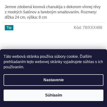
Jemne zdobená kovová chanukija s dekorom vínnej révy
z modrých šatónov a farebným smaltovaním. Rozmery:
dĺžka 24 cm, výška: 8 cm
Kód:
78/XXX486
Tip
Táto webová stránka používa súbory cookie. Ďalším
prehliadaním tejto webovej stránky vyjadrujete súhlas s ich
používaním.
Nastavenie
Chanuka priamo z Izraela 21 cm vysoká - strieborná
Súhlasím