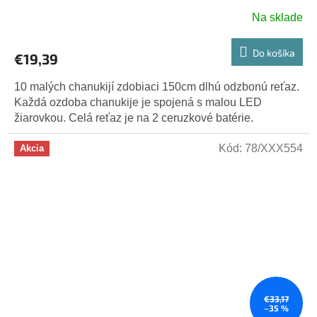
Na sklade
Do košíka
€19,39
10 malých chanukijí zdobiaci 150cm dlhú odzbonú reťaz.
Každá ozdoba chanukije je spojená s malou LED
žiarovkou. Celá reťaz je na 2 ceruzkové batérie.
Kód:
78/XXX554
Akcia
€33,17
–35 %