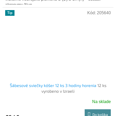
akronymu Nun,...
Kód:
205640
Tip
Šábesové sviečky kóšer 12 ks 3 hodiny horenia
12 ks
vyrobeno v Izraeli
Na sklade
Do košíka