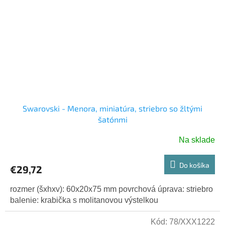
Swarovski - Menora, miniatúra, striebro so žltými
šatónmi
Na sklade
Do košíka
€29,72
rozmer (šxhxv): 60x20x75 mm povrchová úprava: striebro
balenie: krabička s molitanovou výstelkou
Kód:
78/XXX1222