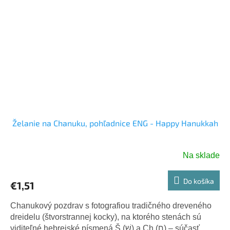
Želanie na Chanuku, pohľadnice ENG - Happy Hanukkah
Na sklade
Do košíka
€1,51
Chanukový pozdrav s fotografiou tradičného dreveného
dreidelu (štvorstrannej kocky), na ktorého stenách sú
viditeľné hebrejské písmená Š (שׁ) a Ch (ח) – súčasť