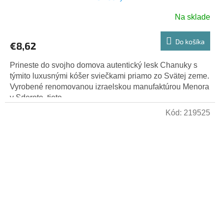
Na sklade
Priemerné
hodnotenie
produktu
Do košíka
€8,62
je
5,0
Prineste do svojho domova autentický lesk Chanuky s
z
týmito luxusnými kóšer sviečkami priamo zo Svätej zeme.
5
Vyrobené renomovanou izraelskou manufaktúrou Menora
hviezdičiek.
v Sderote, tieto...
Kód:
219525