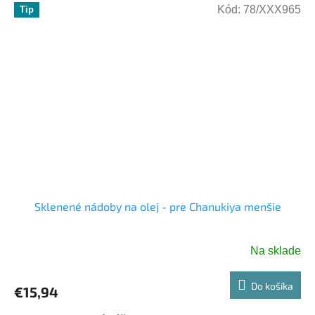
Kód:
78/XXX965
Tip
Sklenené nádoby na olej - pre Chanukiya menšie
Na sklade
Do košíka
€15,94