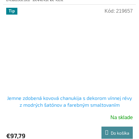
kamkoľvek, rozžiari to ako...
Kód:
219657
Tip
Jemne zdobená kovová chanukija s dekorom vínnej révy
z modrých šatónov a farebným smaltovaním
Na sklade
Do košíka
€97,79