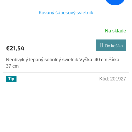
Kovaný šábesový svietnik
Na sklade
Do košíka
€21,54
Neobvyklý tepaný sobotný svietnik Výška: 40 cm Šírka:
37 cm
Kód:
201927
Tip