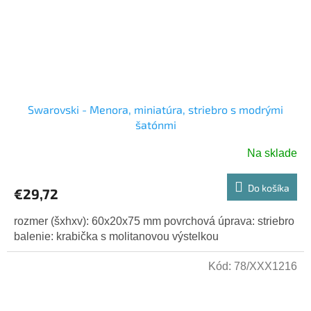
Swarovski - Menora, miniatúra, striebro s modrými
šatónmi
Na sklade
Do košíka
€29,72
rozmer (šxhxv): 60x20x75 mm povrchová úprava: striebro
balenie: krabička s molitanovou výstelkou
Kód:
78/XXX1216