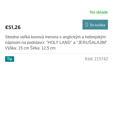
Na sklade
Do košíka
€51,26
Stredne veľká kovová menora s anglickým a hebrejským
nápisom na podstavci: "HOLY LAND" a "JERUŠALAJIM"
Výška: 15 cm Šírka: 12,5 cm
Kód:
215742
Tip