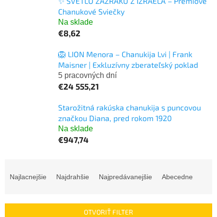
✨ SVETLO ZÁZRAKU Z IZRAELA – Prémiové
Chanukové Sviečky
Na sklade
€8,62
🦁 LION Menora – Chanukija Lvi | Frank
Maisner | Exkluzívny zberateľský poklad
5 pracovných dní
€24 555,21
Starožitná rakúska chanukija s puncovou
značkou Diana, pred rokom 1920
Na sklade
€947,74
R
a
Najlacnejšie
Najdrahšie
Najpredávanejšie
Abecedne
d
e
n
OTVORIŤ FILTER