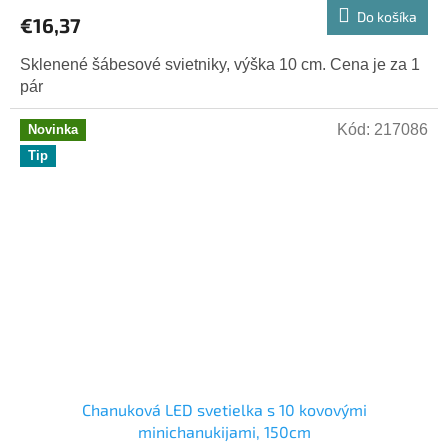
Do košíka
€16,37
Sklenené šábesové svietniky, výška 10 cm. Cena je za 1
pár
Kód:
217086
Novinka
Tip
Chanuková LED svetielka s 10 kovovými
minichanukijami, 150cm