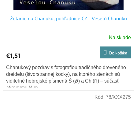
Želanie na Chanuku, pohľadnice CZ - Veselú Chanuku
Na sklade
Do košíka
€1,51
Chanukový pozdrav s fotografiou tradičného dreveného
dreidelu (štvorstrannej kocky), na ktorého stenách sú
viditeľné hebrejské písmená Š (שׁ) a Ch (ח) – súčasť
akronymu Nun,...
Kód:
78/XXX275