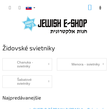
Prejsť
NÁKUP
na
KOŠÍK
obsah
Židovské svietniky
Chanuka -
Menora - svietniky
svietniky
Šabatové
svietniky
Najpredávanejšie