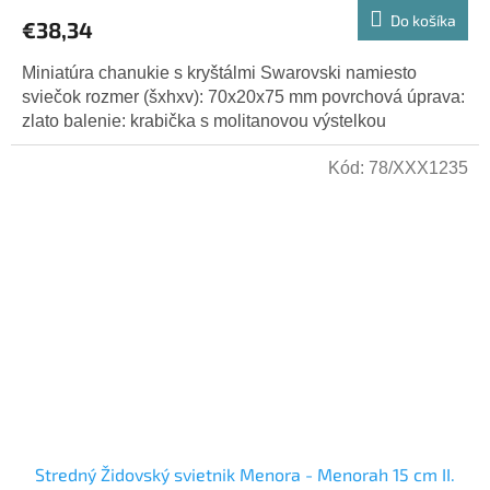
Do košíka
€38,34
Miniatúra chanukie s kryštálmi Swarovski namiesto
sviečok rozmer (šxhxv): 70x20x75 mm povrchová úprava:
zlato balenie: krabička s molitanovou výstelkou
Kód:
78/XXX1235
Stredný Židovský svietnik Menora - Menorah 15 cm II.