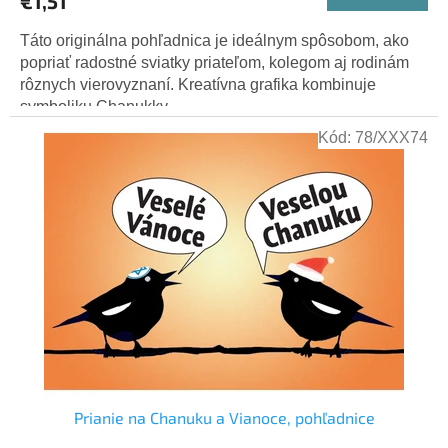
€1,51
Táto originálna pohľadnica je ideálnym spôsobom, ako
popriať radostné sviatky priateľom, kolegom aj rodinám
rôznych vierovyznaní. Kreatívna grafika kombinuje
symboliku Chanukky...
Kód:
78/XXX74
Prianie na Chanuku a Vianoce, pohľadnice