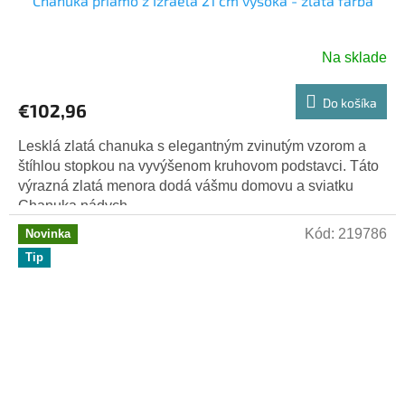
Chanuka priamo z Izraela 21 cm vysoká - zlatá farba
Na sklade
Do košíka
€102,96
Lesklá zlatá chanuka s elegantným zvinutým vzorom a
štíhlou stopkou na vyvýšenom kruhovom podstavci. Táto
výrazná zlatá menora dodá vášmu domovu a sviatku
Chanuka nádych...
Kód:
219786
Novinka
Tip