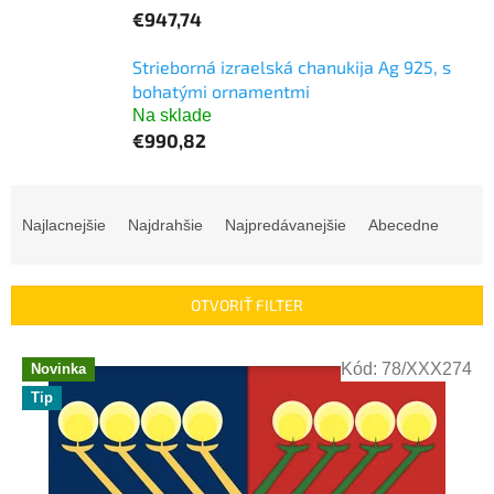
€947,74
Strieborná izraelská chanukija Ag 925, s
bohatými ornamentmi
Na sklade
€990,82
R
a
Najlacnejšie
Najdrahšie
Najpredávanejšie
Abecedne
d
e
n
OTVORIŤ FILTER
i
e
V
p
Kód:
78/XXX274
Novinka
ý
r
Tip
p
o
i
d
s
u
p
k