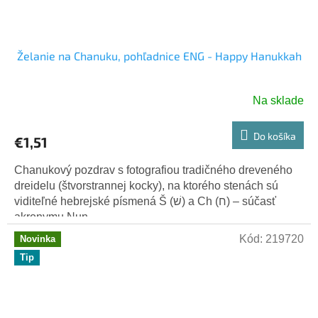
Želanie na Chanuku, pohľadnice ENG - Happy Hanukkah
Na sklade
Do košíka
€1,51
Chanukový pozdrav s fotografiou tradičného dreveného
dreidelu (štvorstrannej kocky), na ktorého stenách sú
viditeľné hebrejské písmená Š (שׁ) a Ch (ח) – súčasť
akronymu Nun,...
Kód:
219720
Novinka
Tip