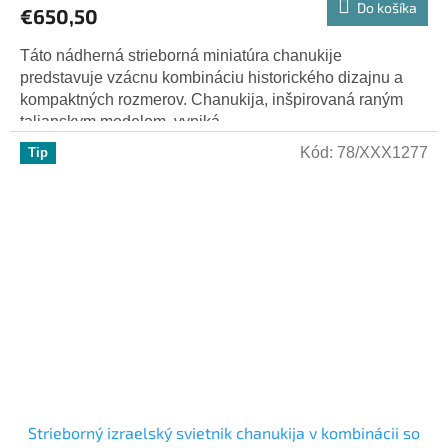
Do košíka
€650,50
Táto nádherná strieborná miniatúra chanukije
predstavuje vzácnu kombináciu historického dizajnu a
kompaktných rozmerov. Chanukija, inšpirovaná raným
talianskym modelom, vyniká...
Kód:
78/XXX1277
Tip
Strieborný izraelský svietnik chanukija v kombinácii so