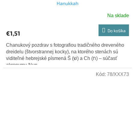
Hanukkah
Na sklade
Do košíka
€1,51
Chanukový pozdrav s fotografiou tradičného dreveného
dreidelu (štvorstrannej kocky), na ktorého stenách sú
viditeľné hebrejské písmená Š (שׁ) a Ch (ח) – súčasť
akronymu Nun,...
Kód:
78/XXX73