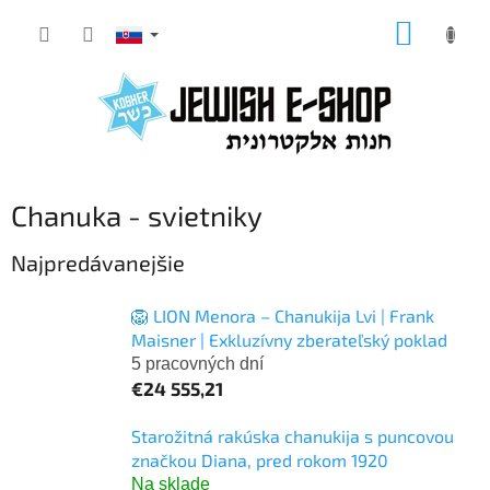
Prejsť
NÁKUP
na
KOŠÍK
obsah
Chanuka - svietniky
Najpredávanejšie
🦁 LION Menora – Chanukija Lvi | Frank
Maisner | Exkluzívny zberateľský poklad
5 pracovných dní
€24 555,21
Starožitná rakúska chanukija s puncovou
značkou Diana, pred rokom 1920
Na sklade