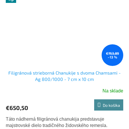
€753,89
–13 %
Filigránová strieborná Chanukije s dvoma Chamsami -
Ag 800/1000 - 7 cm x 10 cm
Na sklade
Do košíka
€650,50
Táto nádherná filigránová chanukija predstavuje
majstrovské dielo tradičného židovského remesla.