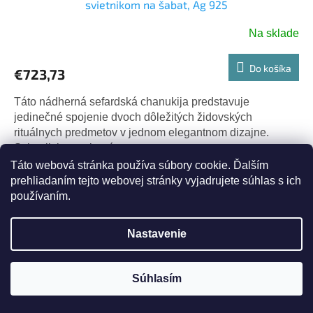
svietnikom na šabat, Ag 925
Na sklade
Do košíka
€723,73
Táto nádherná sefardská chanukija predstavuje
jedinečné spojenie dvoch dôležitých židovských
rituálnych predmetov v jednom elegantnom dizajne.
Svietnik je vyrobený z...
Táto webová stránka používa súbory cookie. Ďalším
Kód:
78/XXX1275
prehliadaním tejto webovej stránky vyjadrujete súhlas s ich
používaním.
Nastavenie
Súhlasím