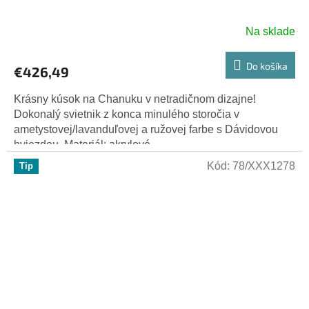
Na sklade
Do košíka
€426,49
Krásny kúsok na Chanuku v netradičnom dizajne!
Dokonalý svietnik z konca minulého storočia v
ametystovej/lavanduľovej a ružovej farbe s Dávidovou
hviezdou. Materiál: akrylové...
Kód:
78/XXX1278
Tip