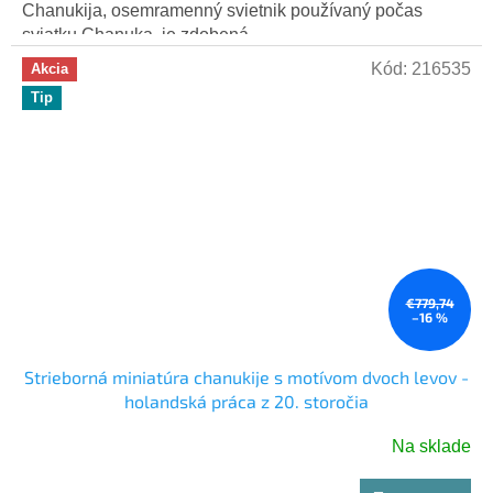
Chanukija, osemramenný svietnik používaný počas
sviatku Chanuka, je zdobená...
Kód:
216535
Akcia
Tip
€779,74
–16 %
Strieborná miniatúra chanukije s motívom dvoch levov -
holandská práca z 20. storočia
Na sklade