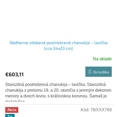
Nádherne zdobená postriebrená chanukija – lavička
(cca 24x23 cm)
Na sklade
Do košíka
€603,11
Starozitná postriebrená chanukija – lavička. Starozitná
chanukija z prelomu 19. a 20. storočia s jemným dekorom
menory a dvoch levov, s kráľovskou korunou. Šamaš je
dodatočne...
Kód:
78/XXX768
Akcia
Tip