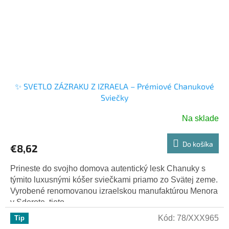
✨ SVETLO ZÁZRAKU Z IZRAELA – Prémiové Chanukové
Sviečky
Na sklade
Priemerné
hodnotenie
produktu
Do košíka
€8,62
je
5,0
Prineste do svojho domova autentický lesk Chanuky s
z
týmito luxusnými kóšer sviečkami priamo zo Svätej zeme.
5
Vyrobené renomovanou izraelskou manufaktúrou Menora
hviezdičiek.
v Sderote, tieto...
Kód:
78/XXX965
Tip