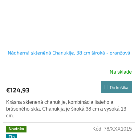
Nádherná skleněná Chanukije, 38 cm široká - oranžová
Na sklade
Do košíka
€124,93
Krásna sklenená chanukije, kombinácia liateho a
brúseného skla. Chanukija je široká 38 cm a vysoká 13
cm.
Kód:
78/XXX1015
Novinka
Tip