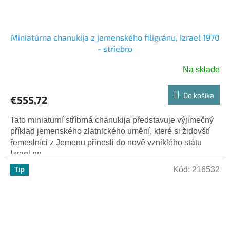
Miniatúrna chanukija z jemenského filigránu, Izrael 1970
- striebro
Na sklade
Do košíka
€555,72
Tato miniaturní stříbrná chanukija představuje výjimečný
příklad jemenského zlatnického umění, které si židovští
řemeslníci z Jemenu přinesli do nově vzniklého státu
Izrael po...
Kód:
216532
Tip