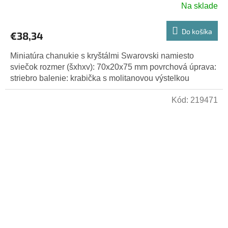
Na sklade
Do košíka
€38,34
Miniatúra chanukie s kryštálmi Swarovski namiesto
sviečok rozmer (šxhxv): 70x20x75 mm povrchová úprava:
striebro balenie: krabička s molitanovou výstelkou
Kód:
219471