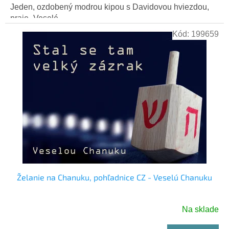
Jeden, ozdobený modrou kipou s Davidovou hviezdou,
praje „Veselé...
Kód:
199659
Želanie na Chanuku, pohľadnice CZ - Veselú Chanuku
Na sklade