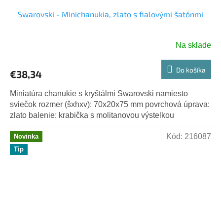
Swarovski - Minichanukia, zlato s fialovými šatónmi
Na sklade
Do košíka
€38,34
Miniatúra chanukie s kryštálmi Swarovski namiesto
sviečok rozmer (šxhxv): 70x20x75 mm povrchová úprava:
zlato balenie: krabička s molitanovou výstelkou
Kód:
216087
Novinka
Tip