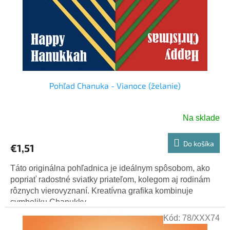
r
t
o
o
d
v
u
k
t
o
v
Pohľad Chanuka - Vianoce (želanie)
Na sklade
Do košíka
€1,51
Táto originálna pohľadnica je ideálnym spôsobom, ako
popriať radostné sviatky priateľom, kolegom aj rodinám
rôznych vierovyznaní. Kreatívna grafika kombinuje
symboliku Chanukky...
Kód:
78/XXX74