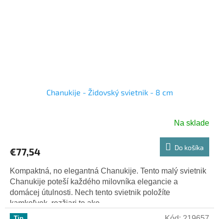
Chanukije - Židovský svietnik - 8 cm
Na sklade
Do košíka
€77,54
Kompaktná, no elegantná Chanukije. Tento malý svietnik
Chanukije poteší každého milovníka elegancie a
domácej útulnosti. Nech tento svietnik položíte
kamkoľvek, rozžiari to ako...
Kód:
219657
Tip