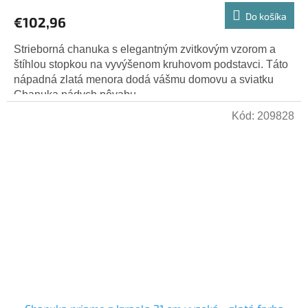
Do košíka
€102,96
Strieborná chanuka s elegantným zvitkovým vzorom a
štíhlou stopkou na vyvýšenom kruhovom podstavci. Táto
nápadná zlatá menora dodá vášmu domovu a sviatku
Chanuka nádych pôvabu....
Kód:
209828