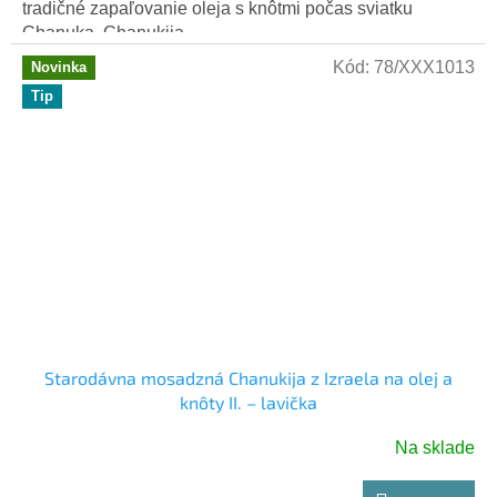
tradičné zapaľovanie oleja s knôtmi počas sviatku
Chanuka. Chanukija...
Kód:
78/XXX1013
Novinka
Tip
Starodávna mosadzná Chanukija z Izraela na olej a
knôty II. – lavička
Na sklade