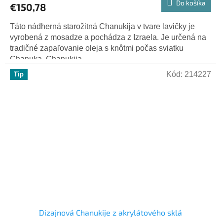
Do košíka
€150,78
Táto nádherná starožitná Chanukija v tvare lavičky je
vyrobená z mosadze a pochádza z Izraela. Je určená na
tradičné zapaľovanie oleja s knôtmi počas sviatku
Chanuka. Chanukija...
Kód:
214227
Tip
Dizajnová Chanukije z akrylátového sklá