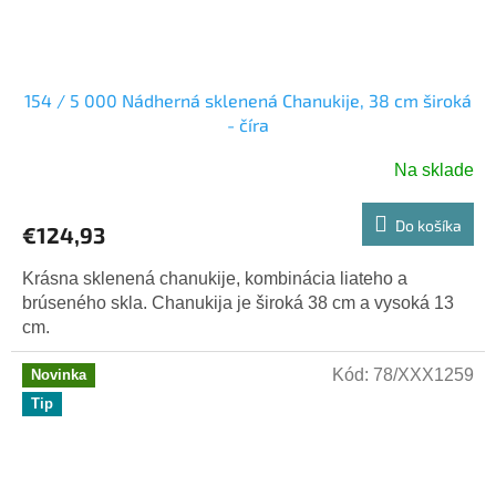
154 / 5 000 Nádherná sklenená Chanukije, 38 cm široká
- číra
Na sklade
Do košíka
€124,93
Krásna sklenená chanukije, kombinácia liateho a
brúseného skla. Chanukija je široká 38 cm a vysoká 13
cm.
Kód:
78/XXX1259
Novinka
Tip