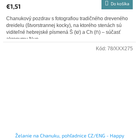
Do košíka
€1,51
Chanukový pozdrav s fotografiou tradičného dreveného
dreidelu (štvorstrannej kocky), na ktorého stenách sú
viditeľné hebrejské písmená Š (שׁ) a Ch (ח) – súčasť
akronymu Nun,...
Kód:
78/XXX275
Želanie na Chanuku, pohľadnice CZ/ENG - Happy