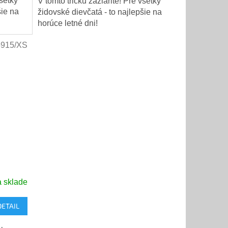
všetky
V tomto tričku zažiarite! Pre všetky
šie na
židovské dievčatá - to najlepšie na
horúce letné dni!
5915/XS
 sklade
DETAIL