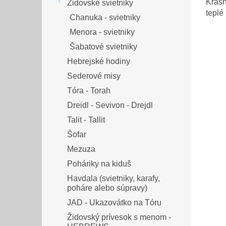
Krásn
Židovské svietniky
teplé 
Chanuka - svietniky
Menora - svietniky
Šabatové svietniky
Hebrejské hodiny
Sederové misy
Tóra - Torah
Dreidl - Sevivon - Drejdl
Talit - Tallit
Šofar
Mezuza
Poháriky na kiduš
Havdala (svietniky, karafy,
poháre alebo súpravy)
JAD - Ukazovátko na Tóru
Židovský prívesok s menom -