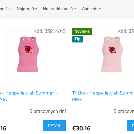
nejšie
Najdrahšie
Najpredávanejšie
Abecedne
Kód:
35914/XS
Kód:
35
Novinka
Tip
o - Happy Jewish Summer -
Tričko - Happy Jewish Summ
SIA
PINK
5 pracovných dní
5 pracov
DETAIL
,16
€30,16