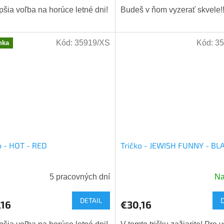
pšia voľba na horúce letné dni!
Budeš v ňom vyzerať skvele!
Kód:
35919/XS
Kód:
35
nka
o - HOT - RED
Tričko - JEWISH FUNNY - BL
5 pracovných dní
Na
DETAIL
,16
€30,16