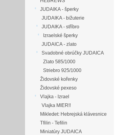
HEBREWS
JUDAIKA - šperky
JUDAIKA - bižuterie
JUDAIKA - stříbro
Izraelské šperky
JUDAICA - zlato
Svadobné obrúčky JUDAICA
Zlato 585/1000
Striebro 925/1000
Židovské kořenky
Židovské pexeso
Vlajka - Izrael
Vlajka MIER!!
Mikledet: Hebrejská klávesnice
Tfilin - Tefilin
Miniatúry JUDAICA