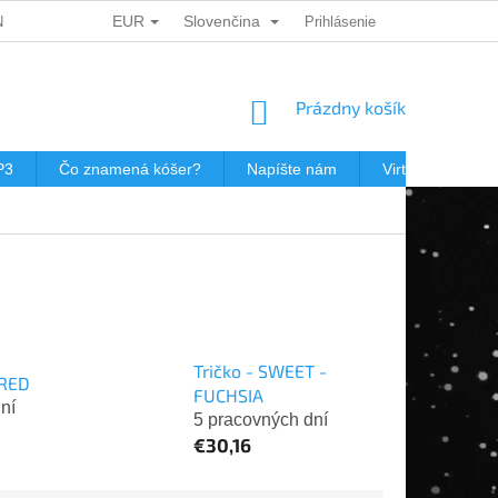
EUR
Slovenčina
ÍCH ÚDAJŮ
DÁRKOVÉ KUPONY
Prihlásenie
POŠTOVNÉ V JEWISHOP
NÁKUPNÝ
Prázdny košík
KOŠÍK
P3
Čo znamená kóšer?
Napíšte nám
Virtuálna prehli
Tričko - SWEET -
 RED
FUCHSIA
ní
5 pracovných dní
€30,16