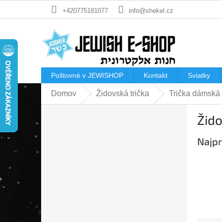
Prejsť
+420775181077
info@shekel.cz
na
obsah
Poštovné v JEWISHOP
Kontakt
Sviatky
Domov
Židovská trička
Trička dámská
B
Žido
o
č
Najpr
n
ý
p
a
n
e
l