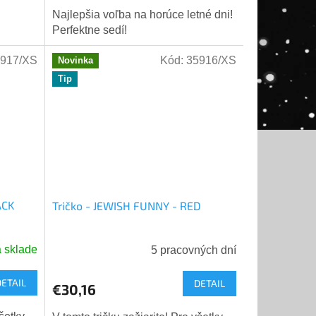
!
Najlepšia voľba na horúce letné dni!
Perfektne sedí!
917/XS
Kód:
35916/XS
Novinka
Tip
ACK
Tričko - JEWISH FUNNY - RED
 sklade
5 pracovných dní
DETAIL
DETAIL
€30,16