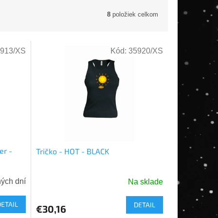
8
položiek celkom
913/XS
Kód:
35920/XS
er -
Tričko - HOT - BLACK
ných dní
Na sklade
DETAIL
DETAIL
€30,16