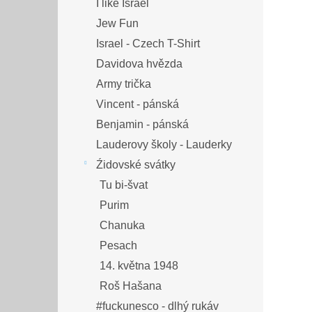
I like Israel
Jew Fun
Israel - Czech T-Shirt
Davidova hvězda
Army trička
Vincent - pánská
Benjamin - pánská
Lauderovy školy - Lauderky
Źidovské svátky
Tu bi-švat
Purim
Chanuka
Pesach
14. května 1948
Roš Hašana
#fuckunesco - dlhý rukáv