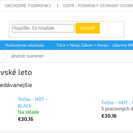
OBCHODNÉ PODMIENKY
GDPR - PODMÍNKY OCHRANY OSOBN
HĽADAŤ
Hodnotenie obchodu
Tóra > Nový Zákon > Korán - zdarma M
Jewish summer
vské leto
edávanejšie
Tričko - HOT -
Tričko - HOT -
BLACK
5 pracovných d
Na sklade
€30,16
€30,16