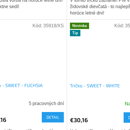
pšia voľba na horúce letné dni!
V tomto tričku zažiarite! Pre 
ktne sedí!
židovské dievčatá - to najlep
horúce letné dni!
Kód:
35918/XS
Kód:
3
Novinka
Tip
o - SWEET - FUCHSIA
Tričko - SWEET - WHITE
5 pracovných dní
Na
DETAIL
,16
€30,16