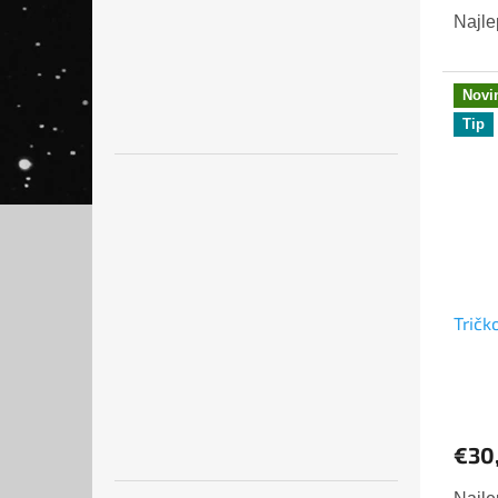
Najle
Novi
Tip
Tričk
€30