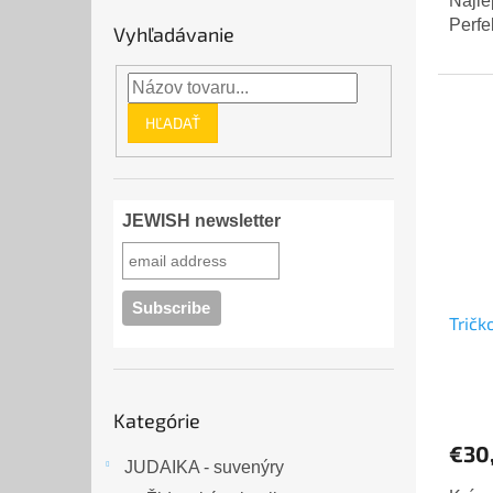
Najle
Perfe
Vyhľadávanie
HĽADAŤ
JEWISH newsletter
Tričk
Preskočiť
Kategórie
kategórie
€30
JUDAIKA - suvenýry