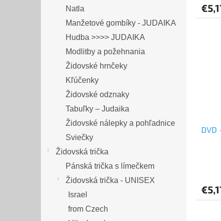
€5,1
Natla
Manžetové gombíky - JUDAIKA
Hudba >>>> JUDAIKA
Modlitby a požehnania
Židovské hrnčeky
Kľúčenky
Židovské odznaky
Tabuľky – Judaika
Židovské nálepky a pohľadnice
Sviečky
Židovská trička
Pánská trička s límečkem
Židovská trička - UNISEX
€5,1
Israel
from Czech