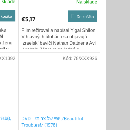
 sklade
Na sklade
 košíka
Do košíka
€5,17
ske
Film režíroval a napísal Yigal Shilon.
ël
V hlavných úlohách sa objavujú
ú ženu
izraelskí baviči Nathan Dattner a Avi
dí v
Kushnir. Žánrovo sa jedná o
komediu zloženú zo skečov v štýle...
XX1392
Kód:
78/XXX926
išla),
DVD - !יופי של צרות /Beautiful
Troubles!/ (1976)