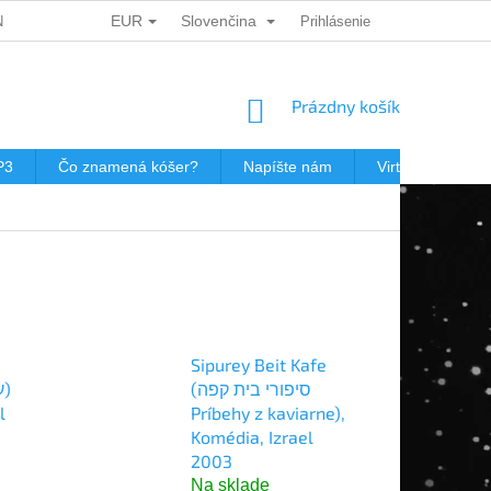
EUR
Slovenčina
ÍCH ÚDAJŮ
DÁRKOVÉ KUPONY
Prihlásenie
POŠTOVNÉ V JEWISHOP
NÁKUPNÝ
Prázdny košík
KOŠÍK
P3
Čo znamená kóšer?
Napíšte nám
Virtuálna prehli
Sipurey Beit Kafe
(סיפורי בית קפה
l
Príbehy z kaviarne),
Komédia, Izrael
2003
Na sklade