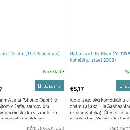
oter Azulai (The Policeman)
HaGashash HaHiver (הגשש החיוור -
komédia, Izrael 2003)
Na sklade
Na
Do košíka
Do
7
€5,17
am Azulai (Shaike Ophir) je
Ide o izraelskú komediálnu s
ajtom v Jaffe, starobylom
známu aj ako "HaGashashim
avnom mestečku v Izraeli. Pri
(Pozorovatelia). Členmi tejto
e profesie pravidelne
skupiny boli Yeshayahu Levi
cajú na svoju príliš
("Shaike"), Yisrael Poliakov (
Kód:
78/XXX1363
Kód:
78/X