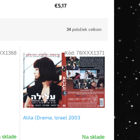
€5,17
34
položiek celkom
XX1368
Kód:
78/XXX1371
Alila (Drama, Izrael 2003
 sklade
Na sklade