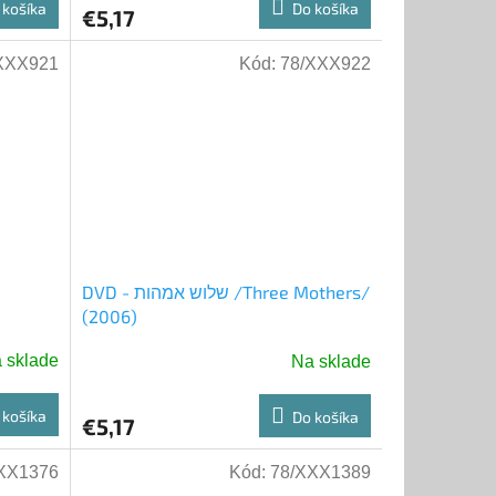
 košíka
Do košíka
€5,17
XXX921
Kód:
78/XXX922
DVD - שלוש אמהות /Three Mothers/
(2006)
 sklade
Na sklade
 košíka
Do košíka
€5,17
XX1376
Kód:
78/XXX1389