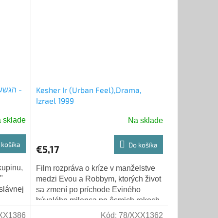
Kesher Ir (Urban Feel),Drama,
Izrael 1999
 sklade
Na sklade
 košíka
Do košíka
€5,17
kupinu,
Film rozpráva o kríze v manželstve
"
medzi Evou a Robbym, ktorých život
 slávnej
sa zmení po príchode Eviného
bývalého milenca po ôsmich rokoch.
"Poli")
Režisérom filmu a zároveň jedným z
XX1386
Kód:
78/XXX1362