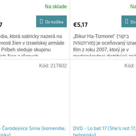
Na sklade
Na
Do košíka
Do
7
€5,17
ia, ktorá satiricky nazerá na
„Bikur Ha-Tizmoret" (ביקור
nosti žien v izraelskej armáde
התizמורת) je oceňovaný izraelský
. Príbeh sleduje skupinu
film z roku 2007, ktorý je v
ch žien z rôznych
medzinárodnej distribúcii z
čenských vrstiev, ktoré
názvom The Band's Visit. Ide
Kód:
217602
Kód:
ádzajú základným...
horko-sladkú komédiu...
 Čarodejnice Sima (komendie,
DVD - Lo bat 17 (She's not 17,
jsky)
hebrejsky)