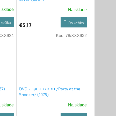
 sklade
Na sklade
 košíka
Do košíka
€5,17
XXX924
Kód:
78/XXX932
1967)
DVD - חגיגה בסנוקר /Party at the
Snooker/ (1975)
 sklade
Na sklade