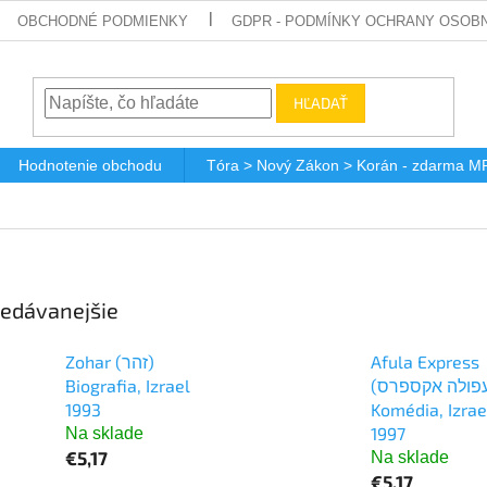
OBCHODNÉ PODMIENKY
GDPR - PODMÍNKY OCHRANY OSOBN
HĽADAŤ
Hodnotenie obchodu
Tóra > Nový Zákon > Korán - zdarma M
edávanejšie
Zohar (זהר)
Afula Express
Biografia, Izrael
(עפולה אקספרס)
1993
Komédia, Izrae
1997
Na sklade
€5,17
Na sklade
€5,17