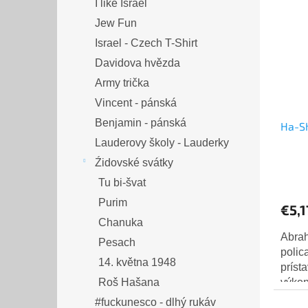
I like Israel
Jew Fun
Israel - Czech T-Shirt
Davidova hvězda
Army trička
Vincent - pánská
Benjamin - pánská
Ha-Sh
Lauderovy školy - Lauderky
Źidovské svátky
Tu bi-švat
Purim
€5,1
Chanuka
Abrah
Pesach
polic
14. května 1948
príst
Roš Hašana
výkon
doplá
#fuckunesco - dlhý rukáv