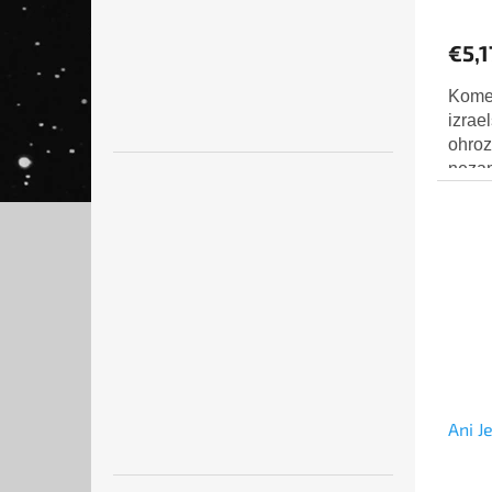
€5,1
Komed
izrae
ohroz
neza
David
severn
Ani J