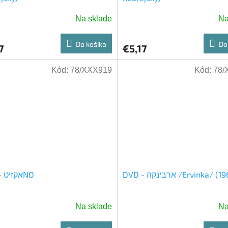
Na sklade
Na
Do košíka
Do
7
€5,17
Kód:
78/XXX919
Kód:
78/
DVD - ארבינקה /Ervinka/ (
DVD - אקזיטNO
Na sklade
Na