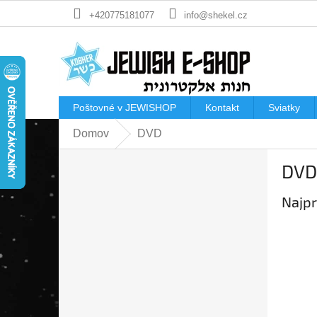
Prejsť
+420775181077
info@shekel.cz
na
obsah
Poštovné v JEWISHOP
Kontakt
Sviatky
Domov
DVD
B
DVD
o
č
Najpr
n
ý
p
a
n
e
l