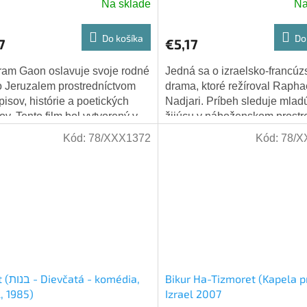
Na sklade
Na
Do košíka
Do
7
€5,17
am Gaon oslavuje svoje rodné
Jedná sa o izraelsko-francúz
 Jeruzalem prostredníctvom
drama, ktoré režíroval Rapha
pisov, histórie a poetických
Nadjari. Príbeh sleduje mlad
v. Tento film bol vytvorený v
žijúcu v náboženskom prostre
í po Šesťdňovej vojne, keď
Tel Avive, ktorej život narúši
Kód:
78/XXX1372
Kód:
78/X
mesto...
teroristický...
 komédia,
Bikur Ha-Tizmoret (Kapela pr
l, 1985)
Izrael 2007