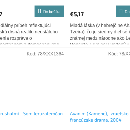
Do košíka
Do
7
€5,17
iálny príbeh reflektujúci
Mladá láska (v hebrejčine A
lskú drsná realitu neustáleho
Tzeira), čo je siedmy diel sér
enia rozpráva o
známej medzinárodne ako 
mestnanom automechanikovi
Popsicle. Film bol uvedený v
ovi z Afuly, malom mestečku v
1987. Hrajú: Tzachi Noy, Jo
Kód:
78/XXX1364
Kód:
78/X
om Izraeli,...
Sagall a...
erushalmi - Som Jeruzalemčan
Avanim (Kamene), izraelsko
francúzske drama, 2004