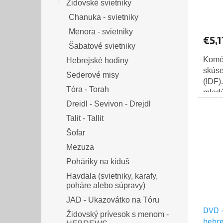
Židovské svietniky
Chanuka - svietniky
Menora - svietniky
€5,1
Šabatové svietniky
Koméd
Hebrejské hodiny
skúse
Sederové misy
(IDF)
Tóra - Torah
mladý
spolo
Dreidl - Sevivon - Drejdl
prech
Talit - Tallit
Šofar
Mezuza
Poháriky na kiduš
Havdala (svietniky, karafy,
poháre alebo súpravy)
JAD - Ukazovátko na Tóru
DVD -
Židovský prívesok s menom -
hebre