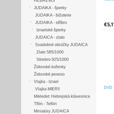
HEBREWS
JUDAIKA - šperky
JUDAIKA - bižuterie
JUDAIKA - stříbro
€5,1
Izraelské šperky
JUDAICA - zlato
Svadobné obrúčky JUDAICA
Zlato 585/1000
Striebro 925/1000
Židovské kořenky
Židovské pexeso
Vlajka - Izrael
Vlajka MIER!!
Mikledet: Hebrejská klávesnice
Tfilin - Tefilin
Miniatúry JUDAICA