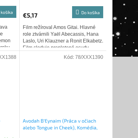
 košíka
Do košíka
€5,17
hava
Film režíroval Amos Gitai. Hlavné
ie
role ztvárnili Yaël Abecassis, Hana
Lemon
Laslo, Uri Klauzner a Ronit Elkabetz.
 roku
Film sleduje prepletené osudy
nathan
dvanástich ľudí žijúcich v jednom...
XX1388
Kód:
78/XXX1390
-
Avodah B'Eynaim (Práca v očiach
alebo Tongue in Cheek), Komédia,
Izrael 1998