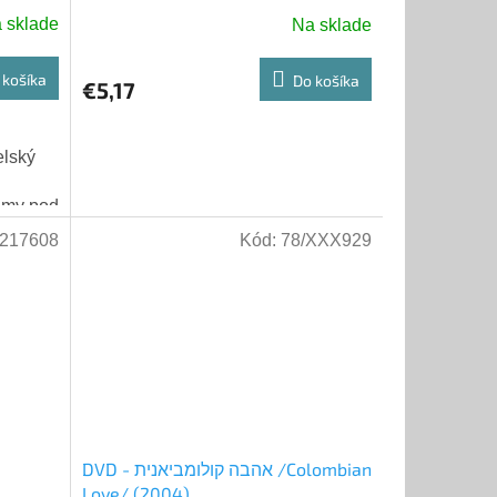
 sklade
Na sklade
 košíka
Do košíka
€5,17
námy pod
 o
217608
Kód:
78/XXX929
DVD - אהבה קולומביאנית /Colombian
Love/ (2004)