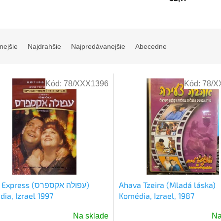
nejšie
Najdrahšie
Najpredávanejšie
Abecedne
Kód:
78/XXX1396
Kód:
78/X
ess (עפולה אקספרס)
Ahava Tzeira (Mladá láska)
ia, Izrael 1997
Komédia, Izrael, 1987
Na sklade
Na