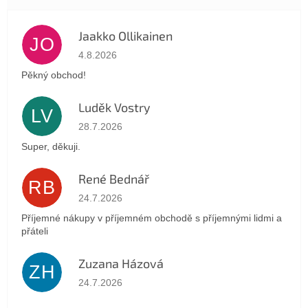
Jaakko Ollikainen
JO
Hodnotenie obchodu je 5 z 5 hviezdičiek.
4.8.2026
Pěkný obchod!
Luděk Vostry
LV
Hodnotenie obchodu je 5 z 5 hviezdičiek.
28.7.2026
Super, děkuji.
René Bednář
RB
Hodnotenie obchodu je 5 z 5 hviezdičiek.
24.7.2026
Příjemné nákupy v příjemném obchodě s příjemnými lidmi a
přáteli
Zuzana Házová
ZH
Hodnotenie obchodu je 5 z 5 hviezdičiek.
24.7.2026