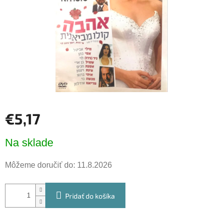
€5,17
Jednotková
Na sklade
cena:
Môžeme doručiť do:
11.8.2026
Pridať do košíka