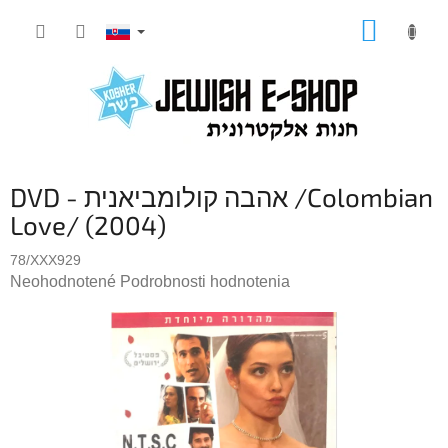
Prejsť
NÁKUP
na
KOŠÍK
obsah
DVD - אהבה קולומביאנית /Colombian
Love/ (2004)
78/XXX929
Priemerné
Neohodnotené
Podrobnosti hodnotenia
hodnotenie
produktu
je
0,0
z
5
hviezdičiek.