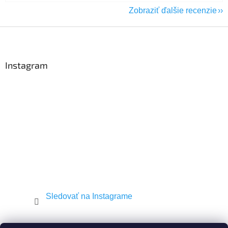
Zobraziť ďalšie recenzie
Z
á
p
ä
Instagram
t
i
e
Sledovať na Instagrame
Shekel.cz
Torah.cz
Kosher-coffee.cz