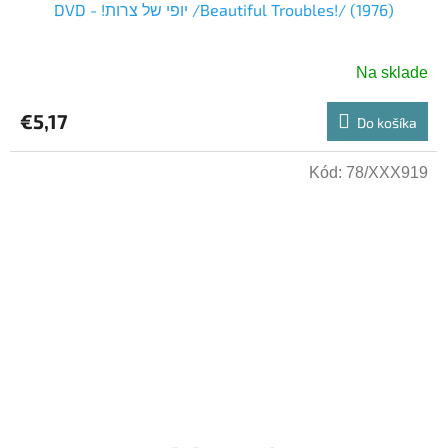
DVD - !יופי של צרות /Beautiful Troubles!/ (1976)
Na sklade
€5,17
Do košíka
Kód:
78/XXX919