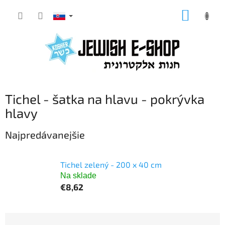
Prejsť
NÁKUP
na
KOŠÍK
obsah
Tichel - šatka na hlavu - pokrývka
hlavy
Najpredávanejšie
Tichel zelený - 200 x 40 cm
Na sklade
€8,62
R