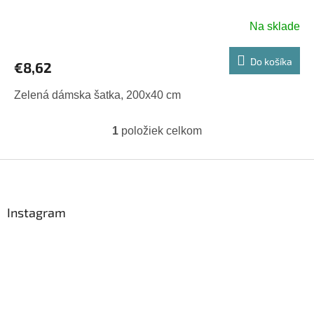
Na sklade
Do košíka
€8,62
Zelená dámska šatka, 200x40 cm
1
položiek celkom
O
v
l
Z
á
á
d
p
a
ä
Instagram
c
t
i
i
e
p
e
r
v
k
y