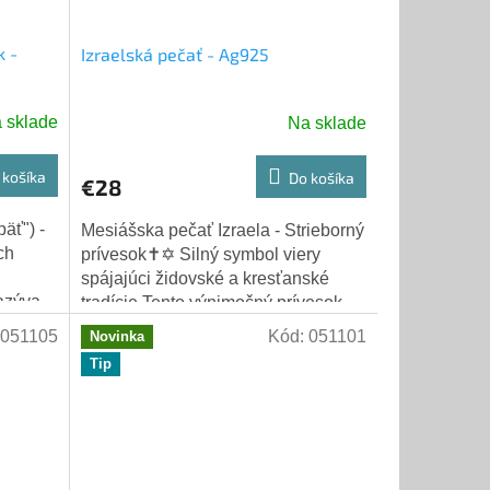
k -
Izraelská pečať - Ag925
 sklade
Na sklade
 košíka
Do košíka
€28
Mesiášska pečať Izraela - Strieborný
ch
prívesok✝️✡️ Silný symbol viery
spájajúci židovské a kresťanské
azýva,
tradície.Tento výnimočný prívesok
ým
obsahuje Mesiášsku pečať (známu
051105
Kód:
051101
Novinka
aj ako...
Tip