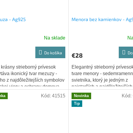
uza - Ag925
Menora bez kamienkov - Ag
Na sklade
Na
Do košíka
Do
€28
 krásny strieborný prívesok
Elegantný strieborný príveso
táva ikonický tvar mezuzy -
tvare menory - sedemramen
ho z najdôležitejších symbolov
svietnika, ktorý je jedným z
skej viery a ochrany domova.
najstarších a najdôležitejších
 precízne vyrobený šperk je
symbolov judaizmu. Tento kr
Kód:
41515
Kód:
nka
Novinka
y...
šperk je vyrobený z...
Tip