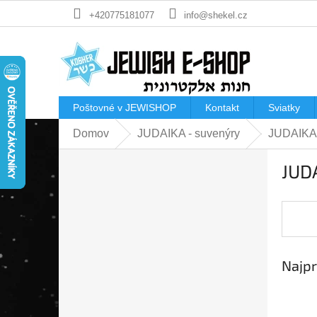
Prejsť
+420775181077
info@shekel.cz
na
obsah
Poštovné v JEWISHOP
Kontakt
Sviatky
Domov
JUDAIKA - suvenýry
JUDAIKA 
B
JUDA
o
č
n
ý
p
a
Najpr
n
e
l