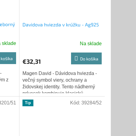
ieborný
Davidova hviezda v krúžku - Ag925
 sklade
Na sklade
 košíka
Do košíka
€32,31
Magen David - Dávidova hviezda -
ým z
večný symbol viery, ochrany a
židovskej identity. Tento nádherný
prívesok kombinuje klasickú
 gesto
šesťcípu hviezdu s kruhovým
3201/51
Kód:
39284/52
Tip
rámom, ktorý harmonicky...