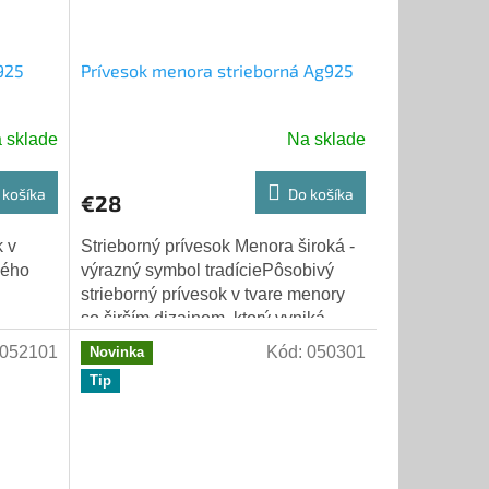
925
Prívesok menora strieborná Ag925
 sklade
Na sklade
 košíka
Do košíka
€28
k v
Strieborný prívesok Menora široká -
ného
výrazný symbol tradíciePôsobivý
strieborný prívesok v tvare menory
so širším dizajnom, ktorý vyniká
ásny
robustnosťou a detailným
052101
Kód:
050301
Novinka
spracovaním....
Tip