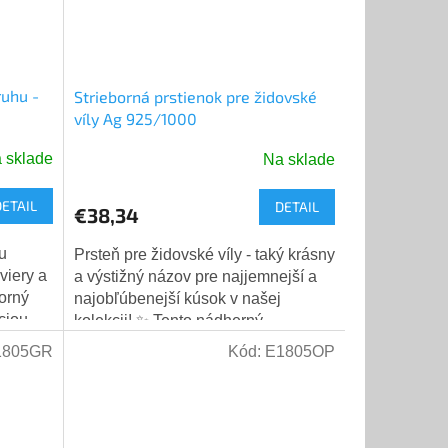
ruhu -
Strieborná prstienok pre židovské
víly Ag 925/1000
 sklade
Na sklade
Priemerné
hodnotenie
DETAIL
DETAIL
produktu
€38,34
je
5,0
u
Prsteň pre židovské víly - taký krásny
z
viery a
a výstižný názov pre najjemnejší a
5
borný
najobľúbenejší kúsok v našej
hviezdičiek.
ciou
kolekcii! ✨ Tento nádherný
erného
strieborný prsteň je vyrobený z
1805GR
Kód:
E1805OP
rýdzeho...