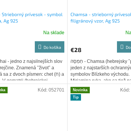
- Strieborný prívesok - symbol
Chamsa - strieborný príveso
a, Ag 925
filigránový vzor, Ag 925
Na sklade
Na
Do košíka
Do
€28
חַמְסָה - Chamsa (hebrejsky "päť") -
rejčine. Znamená "život" a
jeden z najstarších ochranný
 sa z dvoch písmen: chet (ח) a
symbolov Blízkeho východu.
Miriamina ruka, ako sa tiež n
nej mystike) má hodnotu 18,...
symbolizuje ochranu pred zl
Kód:
052701
Kód:
nka
Novinka
okom, šťastie a...
Tip