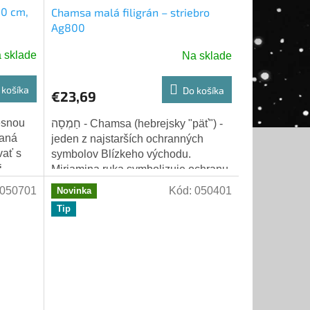
50 cm,
Chamsa malá filigrán – striebro
Ag800
 sklade
Na sklade
 košíka
Do košíka
€23,69
resnou
חַמְסָה - Chamsa (hebrejsky "päť") -
vaná
jeden z najstarších ochranných
ať s
symbolov Blízkeho východu.
.
Miriamina ruka symbolizuje ochranu
pred zlým okom, šťastie a Božie
050701
Kód:
050401
Novinka
požehnanie. Päť...
Tip