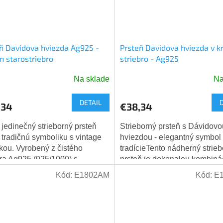
ň Davidova hviezda Ag925 -
Prsteň Davidova hviezda v k
n starostriebro
striebro - Ag925
Na sklade
Na
Priemerné
hodnotenie
DETAIL
produktu
,34
€38,34
je
5,0
 jedinečný strieborný prsteň
Strieborný prsteň s Dávidovo
z
 tradičnú symboliku s vintage
hviezdou - elegantný symbol 
5
ikou. Vyrobený z čistého
tradícieTento nádherný strie
hviezdičiek.
bra Ag925 (925/1000) s
prsteň je dokonalou kombiná
novou úpravou antického
duchovnej symboliky a mod
Kód:
E1802AM
Kód:
E
bra (oxidované...
dizajnu....