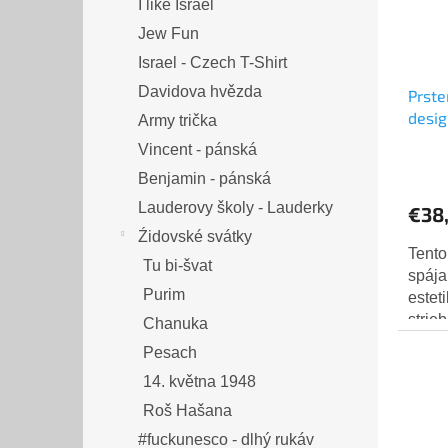
I like Israel
Jew Fun
Israel - Czech T-Shirt
Davidova hvězda
Prste
desig
Army trička
Vincent - pánská
Benjamin - pánská
Lauderovy školy - Lauderky
€38
Źidovské svátky
Tento
Tu bi-švat
spája
Purim
estet
strie
Chanuka
dizaj
Pesach
strie
14. května 1948
Roš Hašana
#fuckunesco - dlhý rukáv