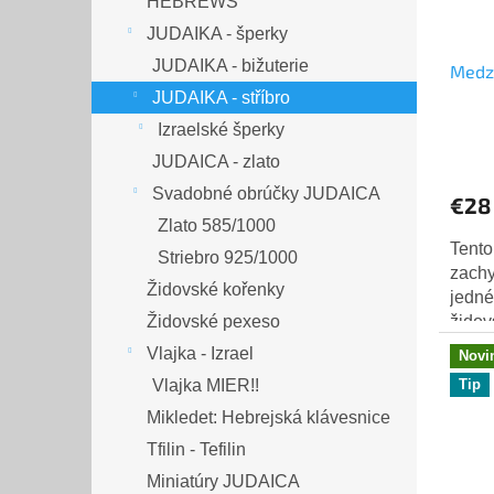
HEBREWS
JUDAIKA - šperky
JUDAIKA - bižuterie
Medz
JUDAIKA - stříbro
Izraelské šperky
JUDAICA - zlato
Svadobné obrúčky JUDAICA
€28
Zlato 585/1000
Tento
Striebro 925/1000
zachy
Židovské kořenky
jedné
židov
Židovské pexeso
Tento
Vlajka - Izrael
Novi
ideáln
Tip
Vlajka MIER!!
Mikledet: Hebrejská klávesnice
Tfilin - Tefilin
Miniatúry JUDAICA