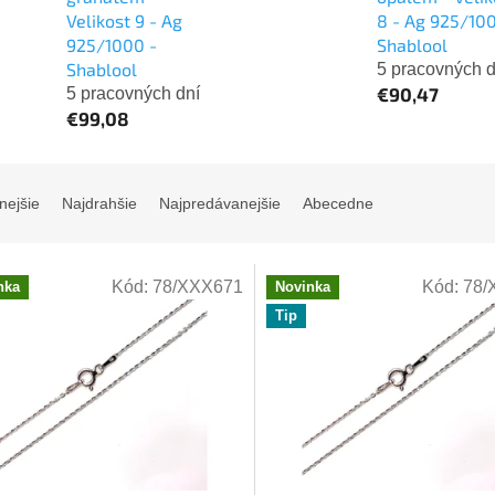
Velikost 9 - Ag
8 - Ag 925/10
925/1000 -
Shablool
Shablool
5 pracovných d
€90,47
5 pracovných dní
€99,08
nejšie
Najdrahšie
Najpredávanejšie
Abecedne
Kód:
78/XXX671
Kód:
78/
nka
Novinka
Tip