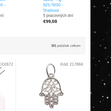
00 -
925/1000 -
Shablool
ní
5 pracovných dní
€99,08
301
položiek celkom
XXX672
Kód:
217884