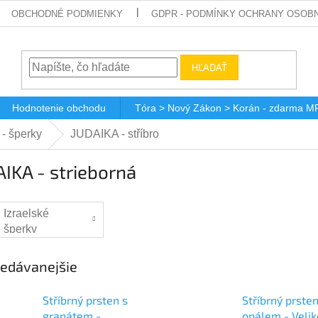
OBCHODNÉ PODMIENKY
GDPR - PODMÍNKY OCHRANY OSOBN
HĽADAŤ
Hodnotenie obchodu
Tóra > Nový Zákon > Korán - zdarma M
- šperky
JUDAIKA - stříbro
IKA - strieborná
Izraelské
šperky
edávanejšie
Stříbrný prsten s
Stříbrný prsten
granátem -
opálem - Velik