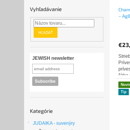
Vyhľadávanie
Cham
– Ag
HĽADAŤ
€23
Strie
JEWISH newsletter
Príve
príve
šírka
výška
Novi
Ag80
Tip
Preskočiť
Kategórie
kategórie
JUDAIKA - suvenýry