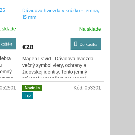
925
Dávidova hviezda v krúžku - jemná,
15 mm
 sklade
Na sklade
 košíka
Do košíka
€28
iebra
Magen David - Dávidova hviezda -
u
večný symbol viery, ochrany a
 jemný
židovskej identity. Tento jemný
ozmery:
prívesok v menšom prevedení
bol
kombinuje klasickú šesťcípu hviezdu
052501
Kód:
053301
Novinka
s kruhovým rámom,...
Tip