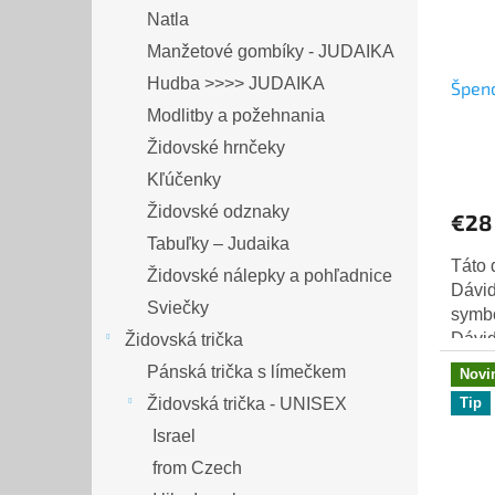
Natla
Manžetové gombíky - JUDAIKA
Hudba >>>> JUDAIKA
Špend
Modlitby a požehnania
Židovské hrnčeky
Kľúčenky
Židovské odznaky
€28
Tabuľky – Judaika
Táto 
Židovské nálepky a pohľadnice
Dávid
Sviečky
symbo
Dávid
Židovská trička
vyrob
Pánská trička s límečkem
Novi
Ag925,
Tip
Židovská trička - UNISEX
Israel
from Czech