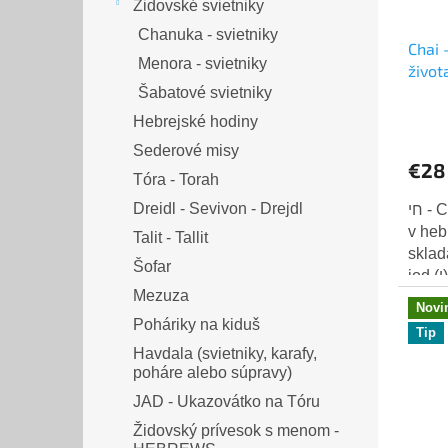
Židovské svietniky
Chanuka - svietniky
Chai 
Menora - svietniky
život
Šabatové svietniky
Hebrejské hodiny
Sederové misy
€28
Tóra - Torah
Dreidl - Sevivon - Drejdl
חי - Chai - jedno z najsilnejších slov
v heb
Talit - Tallit
skladá
Šofar
jod (י). V gematrii (hebrejskej
Mezuza
čísel
Novi
Poháriky na kiduš
Tip
Havdala (svietniky, karafy,
poháre alebo súpravy)
JAD - Ukazovátko na Tóru
Židovský prívesok s menom -