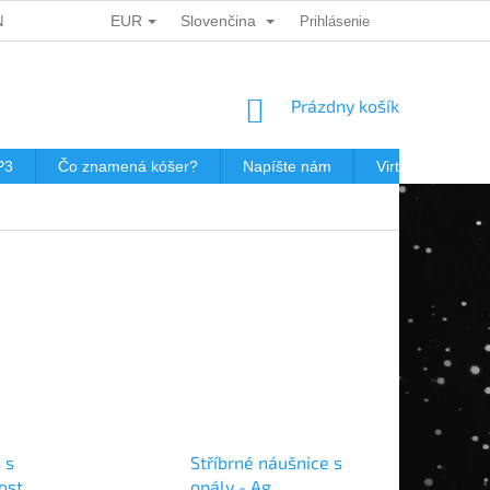
EUR
Slovenčina
ÍCH ÚDAJŮ
DÁRKOVÉ KUPONY
Prihlásenie
POŠTOVNÉ V JEWISHOP
NÁKUPNÝ
Prázdny košík
KOŠÍK
P3
Čo znamená kóšer?
Napíšte nám
Virtuálna prehli
 s
Stříbrné náušnice s
ost
opály - Ag