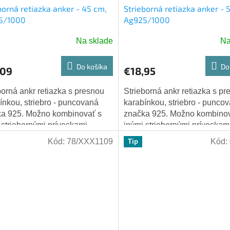
borná retiazka anker - 45 cm,
Strieborná retiazka anker - 
5/1000
Ag925/1000
Na sklade
Na
Do košíka
Do
,09
€18,95
borná ankr retiazka s presnou
Strieborná ankr retiazka s p
ínkou, striebro - puncovaná
karabínkou, striebro - punco
a 925. Možno kombinovať s
značka 925. Možno kombinov
 striebornými príveskami.
inými striebornými príveskami
: 45 cm
Dĺžka: 50 cm
Kód:
78/XXX1109
Kód:
Tip