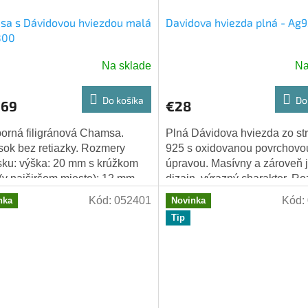
sa s Dávidovou hviezdou malá
Davidova hviezda plná - Ag
800
Na sklade
Na
Priemerné
hodnotenie
produktu
Do košíka
Do
,69
€28
je
5,0
borná filigránová Chamsa.
Plná Dávidova hviezda zo str
z
sok bez retiazky. Rozmery
925 s oxidovanou povrchovo
5
sku: výška: 20 mm s krúžkom
úpravou. Masívny a zároveň
hviezdičiek.
 (v najširšom mieste): 12 mm
dizajn, výrazný charakter. R
 očka: 7 mm Striebro
15 × 15 mm. Nadčasový sym
Kód:
052401
Kód:
nka
Novinka
0/1000
viery a ochrany -...
Tip