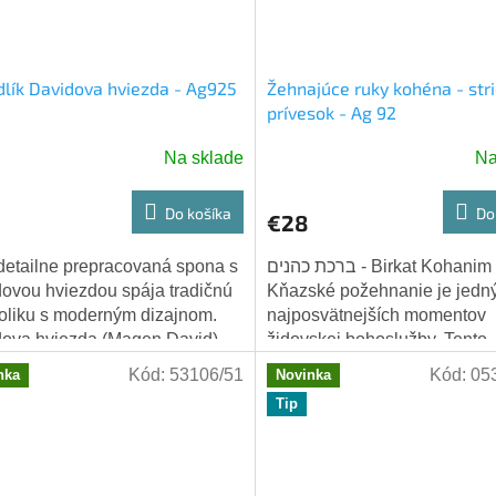
lík Davidova hviezda - Ag925
Žehnajúce ruky kohéna - str
prívesok - Ag 92
Na sklade
Na
Do košíka
Do
€28
detailne prepracovaná spona s
ברכת כהנים - Birkat Kohanim -
ovou hviezdou spája tradičnú
Kňazské požehnanie je jedn
liku s moderným dizajnom.
najposvätnejších momentov
ova hviezda (Magen David),
židovskej bohoslužby. Tento
ená z kvalitného striebra
prívesok zobrazuje jedinečné
Kód:
53106/51
Kód:
05
nka
Novinka
 je...
rúk kohena (Áronovho...
Tip