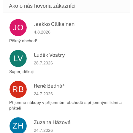
Jaakko Ollikainen
JO
Hodnotenie obchodu je 5 z 5 hviezdičiek.
4.8.2026
Pěkný obchod!
Luděk Vostry
LV
Hodnotenie obchodu je 5 z 5 hviezdičiek.
28.7.2026
Super, děkuji.
René Bednář
RB
Hodnotenie obchodu je 5 z 5 hviezdičiek.
24.7.2026
Příjemné nákupy v příjemném obchodě s příjemnými lidmi a
přáteli
Zuzana Házová
ZH
Hodnotenie obchodu je 5 z 5 hviezdičiek.
24.7.2026