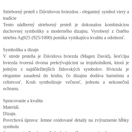
Strieborný prsteň s Dávidovou hviezdou - elegantný symbol viery a
tradície
Tento nádherný strieborný prsteň je dokonalou kombináciou
duchovnej symboliky a moderného dizajnu. Vyrobený z čistého
striebra Ag925 (925/1000) ponúka vynikajúcu kvalitu a odolnosť.
Symbolika a dizajn
V strede prsteňa je Dávidova hviezda (Magen David), šesťcípa
hviezda tvorená dvoma prekrývajúcimi sa trojuholníkmi, ktorá je
jedným z najdôležitejších židovských symbolov. Hviezda je
elegantne zasadená do kruhu, čo dizajnu dodáva harmóniu a
celistvosť. Kruh symbolizuje večnosť, jednotu a nekonečnú
ochranu.
Spracovanie a kvalita
Materiál.
Dizajn.
Povrchová úprava: Jemne oxidované detaily na zvýraznenie hĺbky
symbolu