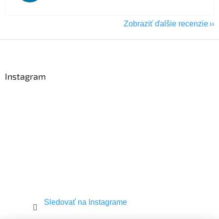
Zobraziť ďalšie recenzie
Z
á
p
ä
Instagram
t
i
e
Sledovať na Instagrame