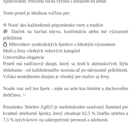
Spracovanie: Precízna ručná výroba s dôrazom na detail
Tento prsteň je ideálnou voľbou pre:
✡️ Nosiť ako každodennú pripomienku viery a tradície
🎁 Darček na bar/bat micva, konfirmáciu alebo iné významné
príležitosti
💍 Milovníkov symbolických šperkov s hlbokým významom
Muži a ženy všetkých vekových kategórií
Univerzálna elegancia
Prsteň má nadčasový dizajn, ktorý sa hodí k akémukoľvek štýlu
obliekania - od každodenného nosenia až po slávnostné príležitosti.
Vďaka neutrálnemu dizajnu je vhodný pre mužov aj ženy.
Nosíte viac než len šperk - máte na sebe kus histórie a duchovného
dedičstva. ✨
Poznámka: Striebro Ag925 je medzinárodne uznávaný štandard pre
kvalitné strieborné šperky, ktorý obsahuje 92,5 % čistého striebra a
7,5 % iných kovov na zabezpečenie pevnosti a odolnosti.