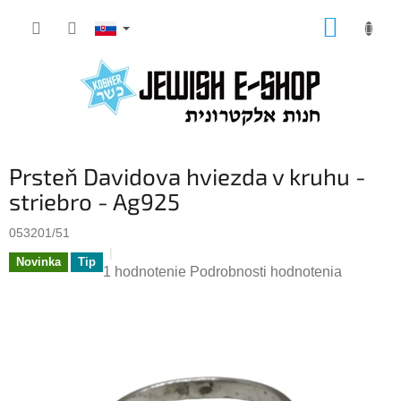
Prejsť
NÁKUP
na
KOŠÍK
obsah
Prsteň Davidova hviezda v kruhu -
striebro - Ag925
053201/51
Novinka
Tip
Priemerné
1 hodnotenie
Podrobnosti hodnotenia
hodnotenie
produktu
je
5,0
z
5