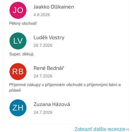
Jaakko Ollikainen
JO
Hodnotenie obchodu je 5 z 5 hviezdičiek.
4.8.2026
Pěkný obchod!
Luděk Vostry
LV
Hodnotenie obchodu je 5 z 5 hviezdičiek.
28.7.2026
Super, děkuji.
René Bednář
RB
Hodnotenie obchodu je 5 z 5 hviezdičiek.
24.7.2026
Příjemné nákupy v příjemném obchodě s příjemnými lidmi a
přáteli
Zuzana Házová
ZH
Hodnotenie obchodu je 5 z 5 hviezdičiek.
24.7.2026
Zobraziť ďalšie recenzie