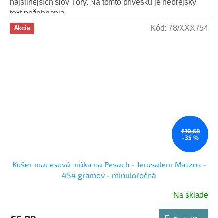
5
najsilnejších slov Tóry. Na tomto prívesku je hebrejský
hviezdičiek.
text požehnania,...
Kód:
78/XXX754
Akcia
€10,68
–35 %
Košer macesová múka na Pesach - Jerusalem Matzos -
454 gramov - minulořočná
Na sklade