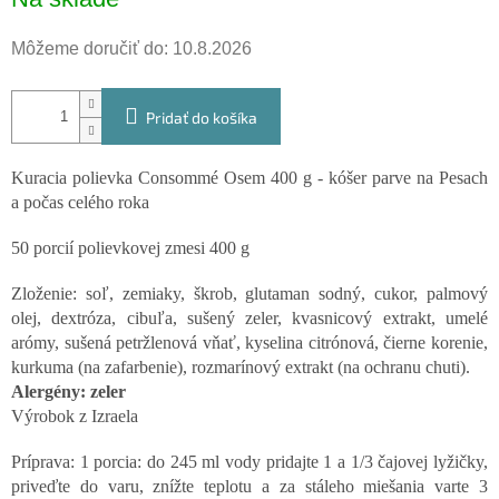
cena:
Môžeme doručiť do:
10.8.2026
Pridať do košíka
Kuracia polievka Consommé Osem 400 g - kóšer parve na Pesach
a počas celého roka
50 porcií polievkovej zmesi 400 g
Zloženie: soľ, zemiaky, škrob, glutaman sodný, cukor, palmový
olej, dextróza, cibuľa, sušený zeler, kvasnicový extrakt, umelé
arómy, sušená petržlenová vňať, kyselina citrónová, čierne korenie,
kurkuma (na zafarbenie), rozmarínový extrakt (na ochranu chuti).
Alergény: zeler
Výrobok z Izraela
Príprava: 1 porcia: do 245 ml vody pridajte 1 a 1/3 čajovej lyžičky,
priveďte do varu, znížte teplotu a za stáleho miešania varte 3