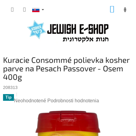
Prejsť
NÁKUP
na
KOŠÍK
obsah
Kuracie Consommé polievka kosher
parve na Pesach Passover - Osem
400g
208313
Tip
Priemerné
Neohodnotené
Podrobnosti hodnotenia
hodnotenie
produktu
je
0,0
z