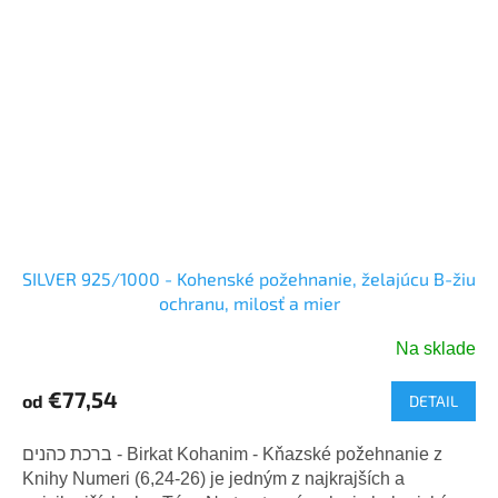
SILVER 925/1000 - Kohenské požehnanie, želajúcu B-žiu
ochranu, milosť a mier
Na sklade
Priemerné
hodnotenie
€77,54
od
DETAIL
produktu
je
5,0
ברכת כהנים - Birkat Kohanim - Kňazské požehnanie z
z
Knihy Numeri (6,24-26) je jedným z najkrajších a