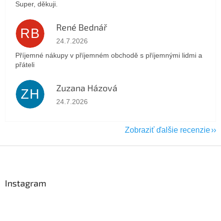
Super, děkuji.
René Bednář
RB
Hodnotenie obchodu je 5 z 5 hviezdičiek.
24.7.2026
Příjemné nákupy v příjemném obchodě s příjemnými lidmi a
přáteli
Zuzana Házová
ZH
Hodnotenie obchodu je 5 z 5 hviezdičiek.
24.7.2026
Zobraziť ďalšie recenzie
Z
á
p
ä
Instagram
t
i
e