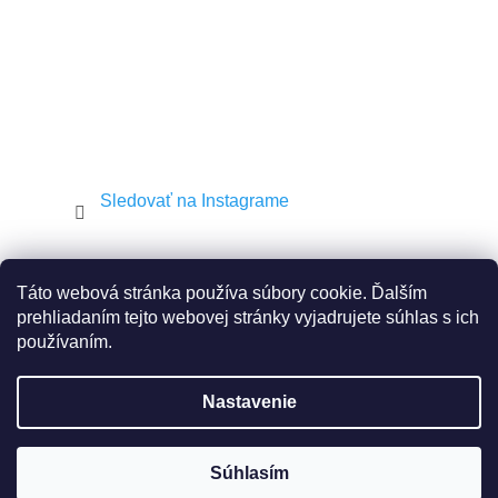
Sledovať na Instagrame
Shekel.cz
Torah.cz
Kosher-coffee.cz
Táto webová stránka používa súbory cookie. Ďalším
prehliadaním tejto webovej stránky vyjadrujete súhlas s ich
používaním.
Vytvoril Shoptet
Nastavenie
Copyright 2026
JEWISH E-SHOP
. Všetky práva
vyhradené.
Súhlasím