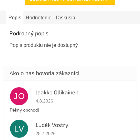
Popis
Hodnotenie
Diskusia
Podrobný popis
Popis produktu nie je dostupný
Jaakko Ollikainen
JO
Hodnotenie obchodu je 5 z 5 hviezdičiek.
4.8.2026
Pěkný obchod!
Luděk Vostry
LV
Hodnotenie obchodu je 5 z 5 hviezdičiek.
28.7.2026