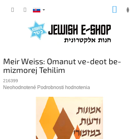
Prejsť
NÁKUP
na
KOŠÍK
obsah
Meir Weiss: Omanut ve-deot be-
mizmorej Tehilim
216399
Priemerné
Neohodnotené
Podrobnosti hodnotenia
hodnotenie
produktu
je
0,0
z
5
hviezdičiek.