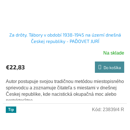
Za drôty. Tábory v období 1938-1945 na území dnešná
Českej republiky - PAĎOVET JURÍ
Na sklade
€22,83
Do košíka
Autor postupuje svojou tradičnou metódou miestopisného
sprievodcu a zoznamuje čitateľa s miestami v dnešnej
Českej republike, kde nacistická okupačná moc alebo
protektorátne...
Kód:
23839/4 R
Tip