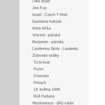
I like Israel
Jew Fun
Israel - Czech T-Shirt
Davidova hvězda
Army trička
Vincent - pánská
Benjamin - pánská
Lauderovy školy - Lauderky
Źidovské svátky
Tu bi-švat
Purim
Chanuka
Pesach
14. května 1948
Roš Hašana
#fuckunesco - dlhý rukáv