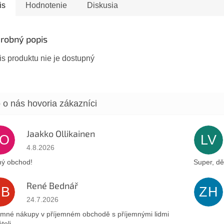
2027 Elite instantná
parve Zloženie: 100%...
parve Zl
is
Hodnotenie
Diskusia
 kóšer, parve,...
instantná.
robný popis
s produktu nie je dostupný
Jaakko Ollikainen
JO
LV
Hodnotenie obchodu je 5 z 5 hviezdičiek.
4.8.2026
ý obchod!
Super, dě
René Bednář
RB
ZH
Hodnotenie obchodu je 5 z 5 hviezdičiek.
24.7.2026
emné nákupy v příjemném obchodě s příjemnými lidmi
teli