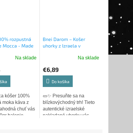
00% rozpustná
Bnei Darom – Košer
te Mocca - Made
uhorky z Izraela v
octovom náleve
Na sklade
Na sklade
é
ie
8
€6,89
šíka
Do košíka
ca kóšer 100%
🥒✨ Presuňte sa na
á moka káva z
blízkovýchodný trh! Tieto
ek.
Lahodná chuť vás
autentické izraelské
00gr balenie,
nakladané uhorky vás
 Izraeli! Elite
okamžite pohltia svojou
 káva - kóšer,
výraznou, pikantno-kyslou