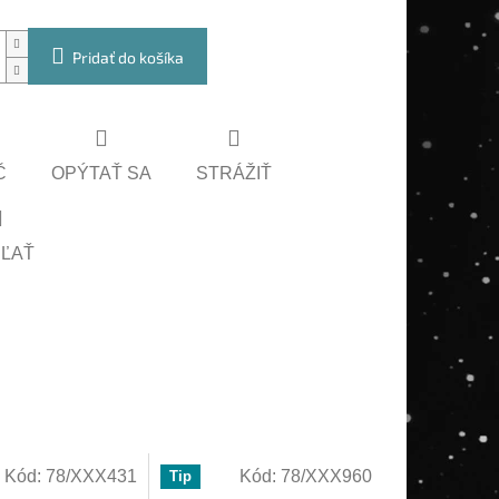
Pridať do košíka
Č
OPÝTAŤ SA
STRÁŽIŤ
EĽAŤ
Kód:
78/XXX431
Kód:
78/XXX960
Tip