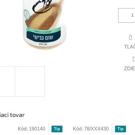
iezdičiek.
TLA
ZDI
iaci tovar
Kód:
190140
Kód:
78/XXX430
Tip
Tip