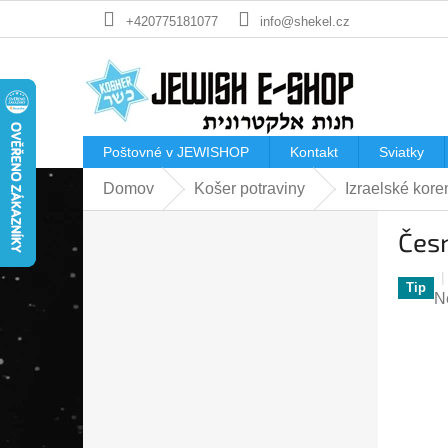
Prejsť
+420775181077
info@shekel.cz
na
obsah
Poštovné v JEWISHOP
Kontakt
Sviatky
Domov
Košer potraviny
Izraelské kore
B
Česn
o
č
n
Tip
P
N
ý
h
p
p
a
je
n
0
e
z
l
5