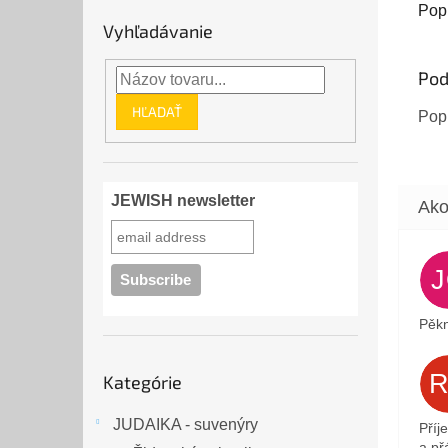
3.09.
Pop
Vyhľadávanie
káva -
Pod
HĽADAŤ
Popi
JEWISH newsletter
Pěkn
Preskočiť
Kategórie
kategórie
JUDAIKA - suvenýry
Příj
a přá