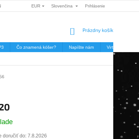
EUR
Slovenčina
ÍCH ÚDAJŮ
DÁRKOVÉ KUPONY
Prihlásenie
POŠTOVNÉ V JEWISHOP
NÁKUPNÝ
Prázdny košík
KOŠÍK
P3
Čo znamená kóšer?
Napíšte nám
Virtuálna prehli
56
,20
ová
lade
doručiť do:
7.8.2026