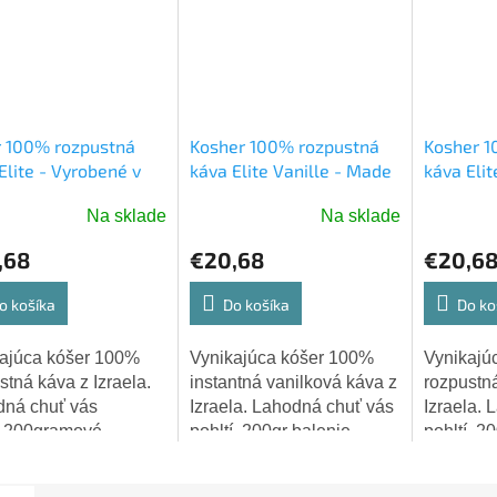
r 100% rozpustná
Kosher 100% rozpustná
Kosher 1
Elite - Vyrobené v
káva Elite Vanille - Made
káva Eli
i!
in Israel!
in Israel!
Na sklade
Na sklade
merné
Priemerné
Priemern
tenie
hodnotenie
hodnoten
,68
€20,68
€20,6
ktu
produktu
produktu
je
je
o košíka
Do košíka
Do ko
5,0
5,0
z
z
ajúca kóšer 100%
Vynikajúca kóšer 100%
Vynikajú
5
5
stná káva z Izraela.
instantná vanilková káva z
rozpustn
dičiek.
hviezdičiek.
hviezdiči
ná chuť vás
Izraela. Lahodná chuť vás
Izraela. 
í.200gramové
pohltí. 200gr balenie,
pohltí. 2
ie, vyrobené v
vyrobené v Izraeli! Elite
vyrobené v
li!Dátum spotreby:
instantná káva - kóšer,
instantná