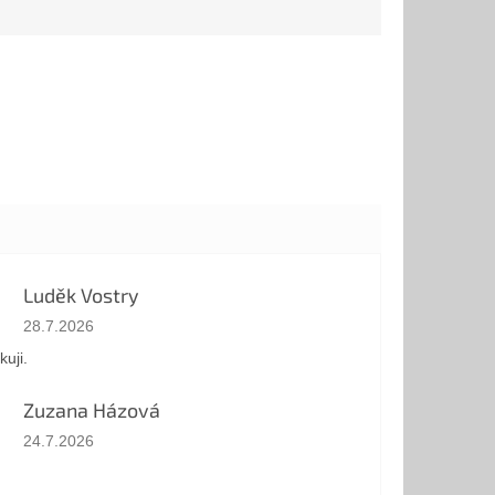
oženie: 100%
chuťou, typickou pre
..
tradičnú...
Luděk Vostry
Hodnotenie obchodu je 5 z 5 hviezdičiek.
28.7.2026
kuji.
Zuzana Házová
Hodnotenie obchodu je 5 z 5 hviezdičiek.
24.7.2026