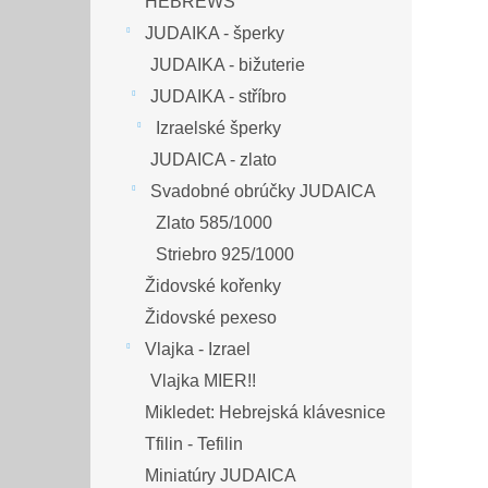
HEBREWS
JUDAIKA - šperky
JUDAIKA - bižuterie
JUDAIKA - stříbro
Izraelské šperky
JUDAICA - zlato
Svadobné obrúčky JUDAICA
Zlato 585/1000
Striebro 925/1000
Židovské kořenky
Židovské pexeso
Vlajka - Izrael
Vlajka MIER!!
Mikledet: Hebrejská klávesnice
Tfilin - Tefilin
Miniatúry JUDAICA