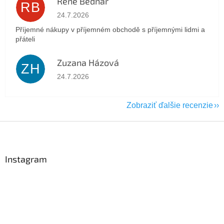
René Bednář
RB
Hodnotenie obchodu je 5 z 5 hviezdičiek.
24.7.2026
Příjemné nákupy v příjemném obchodě s příjemnými lidmi a
přáteli
Zuzana Házová
ZH
Hodnotenie obchodu je 5 z 5 hviezdičiek.
24.7.2026
Zobraziť ďalšie recenzie
Z
á
p
ä
Instagram
t
i
e