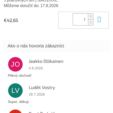
5 pracovných dní
| 36431/XXL
Môžeme doručiť do:
17.8.2026
Do 
€42,65
Jaakko Ollikainen
JO
Hodnotenie obchodu je 5 z 5 hviezdičiek.
4.8.2026
Pěkný obchod!
Luděk Vostry
LV
Hodnotenie obchodu je 5 z 5 hviezdičiek.
28.7.2026
Super, děkuji.