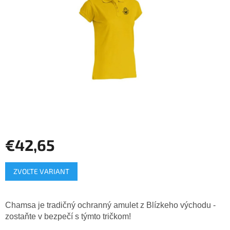
hviezdičiek.
€42,65
Jednotková
ZVOĽTE VARIANT
cena:
Chamsa je tradičný ochranný amulet z Blízkeho východu -
zostaňte v bezpečí s týmto tričkom!