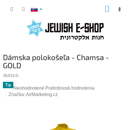
Prejsť
NÁKUP
na
KOŠÍK
obsah
Dámska polokošeľa - Chamsa -
GOLD
36431/S
Tip
Priemerné
Neohodnotené
Podrobnosti hodnotenia
hodnotenie
Značka:
AirMarketing.cz
produktu
je
0,0
z
5