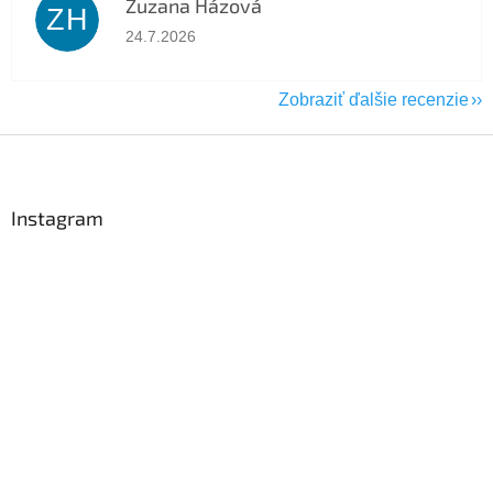
Zuzana Házová
ZH
Hodnotenie obchodu je 5 z 5 hviezdičiek.
24.7.2026
Zobraziť ďalšie recenzie
Z
á
p
ä
Instagram
t
i
e