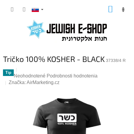
Prejsť
NÁKUP
na
KOŠÍK
obsah
Tričko 100% KOSHER - BLACK
37338/4 R
Tip
Priemerné
Neohodnotené
Podrobnosti hodnotenia
hodnotenie
Značka:
AirMarketing.cz
produktu
je
0,0
z
5
hviezdičiek.