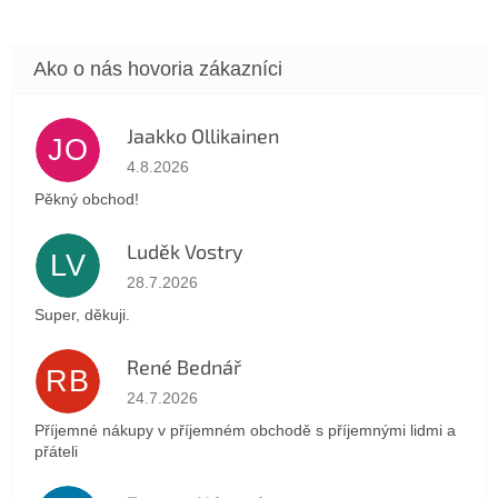
Jaakko Ollikainen
JO
Hodnotenie obchodu je 5 z 5 hviezdičiek.
4.8.2026
Pěkný obchod!
Luděk Vostry
LV
Hodnotenie obchodu je 5 z 5 hviezdičiek.
28.7.2026
Super, děkuji.
René Bednář
RB
Hodnotenie obchodu je 5 z 5 hviezdičiek.
24.7.2026
Příjemné nákupy v příjemném obchodě s příjemnými lidmi a
přáteli