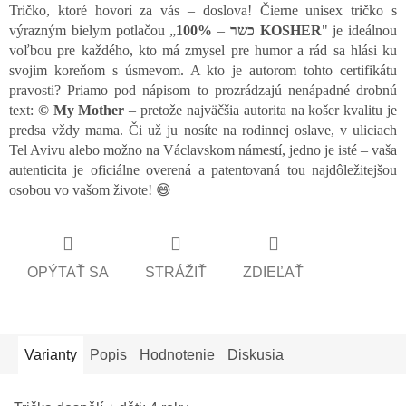
Tričko, ktoré hovorí za vás – doslova! Čierne unisex tričko s
výrazným bielym potlačou „
100%
–
כשר
KOSHER
" je ideálnou
voľbou pre každého, kto má zmysel pre humor a rád sa hlási ku
svojim koreňom s úsmevom. A kto je autorom tohto certifikátu
pravosti? Priamo pod nápisom to prozrádzajú nenápadné drobnú
text:
© My Mother
– pretože najväčšia autorita na košer kvalitu je
predsa vždy mama. Či už ju nosíte na rodinnej oslave, v uliciach
Tel Avivu alebo možno na Václavskom námestí, jedno je isté – vaša
autenticita je oficiálne overená a patentovaná tou najdôležitejšou
osobou vo vašom živote! 😄
OPÝTAŤ SA
STRÁŽIŤ
ZDIEĽAŤ
Varianty
Popis
Hodnotenie
Diskusia