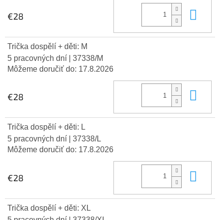
Do 
€28
Trička dospělí + děti: M
5 pracovných dní
| 37338/M
Môžeme doručiť do:
17.8.2026
Do 
€28
Trička dospělí + děti: L
5 pracovných dní
| 37338/L
Môžeme doručiť do:
17.8.2026
Do 
€28
Trička dospělí + děti: XL
5 pracovných dní
| 37338/XL